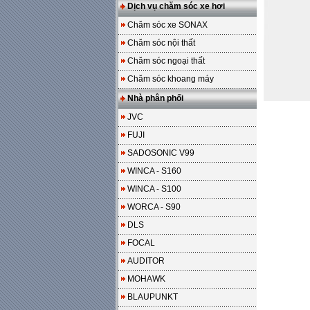
Dịch vụ chăm sóc xe hơi
Chăm sóc xe SONAX
Chăm sóc nội thất
Chăm sóc ngoại thất
Chăm sóc khoang máy
Nhà phân phối
JVC
FUJI
SADOSONIC V99
WINCA - S160
WINCA - S100
WORCA - S90
DLS
FOCAL
AUDITOR
MOHAWK
BLAUPUNKT