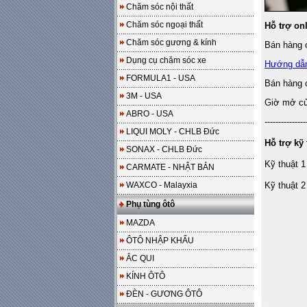
Chăm sóc nội thất
Chăm sóc ngoại thất
Hỗ trợ on
Chăm sóc gương & kính
Bán hàng o
Dụng cụ chăm sóc xe
Hướng dẫ
FORMULA1 - USA
Bán hàng 
3M - USA
Giờ mở cửa
ABRO - USA
---------------
LIQUI MOLY - CHLB Đức
Hỗ trợ kỹ 
SONAX - CHLB Đức
Kỹ thuật 1
CARMATE - NHẬT BẢN
WAXCO - Malayxia
Kỹ thuật 2
Phụ tùng ôtô
MAZDA
ÔTÔ NHẬP KHẨU
ẮC QUI
KÍNH ÔTÔ
ĐÈN - GƯƠNG ÔTÔ