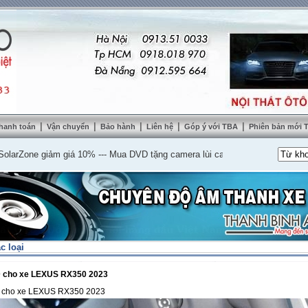
|
|
|
|
|
hanh toán
Vận chuyển
Bảo hành
Liên hệ
Góp ý với TBA
Phiên bản mới
one giảm giá 10%
---
Mua DVD tặng camera lùi cao cấp
---
Lắp nệm ghế da thậ
c loại
 cho xe LEXUS RX350 2023
 cho xe LEXUS RX350 2023