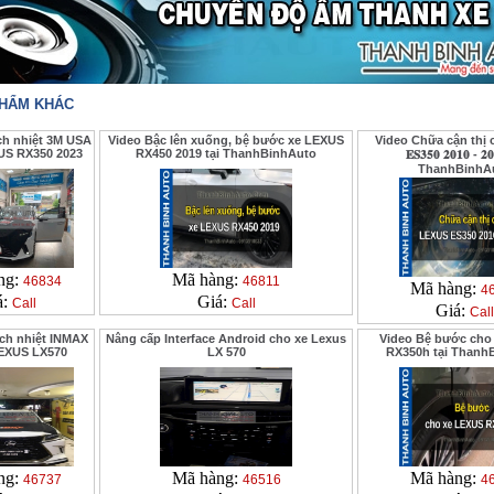
PHẨM KHÁC
ch nhiệt 3M USA
Video Bậc lên xuống, bệ bước xe LEXUS
Video Chữa cận thị ch
US RX350 2023
RX450 2019 tại ThanhBinhAuto
𝐄𝐒𝟑𝟓𝟎 𝟐𝟎𝟏𝟎 - 𝟐
ThanhBinhA
ng:
Mã hàng:
46834
46811
Mã hàng:
4
á:
Giá:
Call
Call
Giá:
Call
ch nhiệt INMAX
Nâng cấp Interface Android cho xe Lexus
Video Bệ bước cho
LEXUS LX570
LX 570
RX350h tại Thanh
ng:
Mã hàng:
Mã hàng:
46737
46516
4