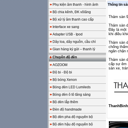
Phụ kiện âm thanh - hình ảnh
Thông tin s
Bộ chia kênh, ĐK vôlăng
Thảm sàn 
Bộ xử lý âm thanh cao cấp
Thảm sàn da
Interface xe sang
Đây là một 
khi điều khi
Adapter USB - Ipod
Dây loa, dây nguồn, cầu chì
Thảm sàn d
chống thấm 
Gian hàng ký gửi – thanh lý
ngăn chặn n
Chuyên độ đèn
Thảm sàn da
cấp sự êm á
AOZOOM
sàn xe, trá
Độ bi - Độ bi
Bộ bóng Xenon
Bóng đèn LED Lumileds
Bóng đèn ô tô tăng sáng
Bộ đèn lắp thêm
ThanhBinh
Đèn độ handmade
Bộ đèn pha độ nguyên bộ
Bộ đèn hậu độ nguyên bộ