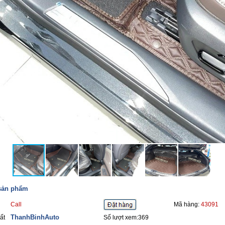
 sản phẩm
Call
Mã hàng:
43091
ThanhBinhAuto
ất
Số lượt xem:369