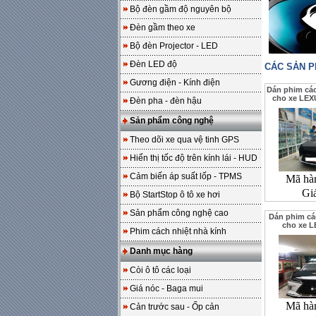
Bộ đèn gầm độ nguyên bộ
Đèn gầm theo xe
Bộ đèn Projector - LED
Đèn LED độ
CÁC SẢN 
Gương điện - Kính điện
Dán phim cá
cho xe LEX
Đèn pha - đèn hậu
Sản phẩm công nghệ
Theo dõi xe qua vệ tinh GPS
Hiển thị tốc độ trên kính lái - HUD
Cảm biến áp suất lốp - TPMS
Mã hà
Gi
Bộ StartStop ô tô xe hơi
Sản phẩm công nghệ cao
Dán phim cá
cho xe 
Phim cách nhiệt nhà kính
Danh mục hàng
Còi ô tô các loại
Giá nóc - Baga mui
Mã hà
Cản trước sau - Ốp cản