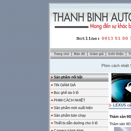
|
|
|
|
Trang chủ
Bản đồ
Giảm giá
Giới thiệu
T
Phim cách nhiệt SolarZ
Sản phẩm nổi bật
TIN GIẢM GIÁ
Bọc ghế da ô tô
PHIM CÁCH NHIỆT
LEXUS cá
Sản phẩm mới xuất hiện
Sản phẩm bán chạy
Thảm sàn 9D
Thiết bị dẫn đường cho ô tô
Thảm sàn 9D
Camera hành trình