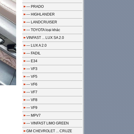
--- PRADO
--- HIGHLANDER
--- LANDCRUISER
--- TOYOTA loại khác
VINFAST ... LUX SA 2.0
--- LUX A 2.0
--- FADIL
--- E34
--- VF3
--- VF5
--- VF6
--- VF7
--- VF8
--- VF9
--- MPV7
--- VINFAST LIMO GREEN
GM CHEVROLET ... CRUZE