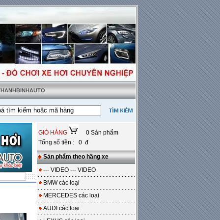
 THANHBINHAUTO
t tặng sàn da
---
Miễn phí 100% công lắp đặt
GIỎ HÀNG
0 Sản phẩm
Tổng số tiền : 0 đ
Sản phẩm theo hãng xe
--- VIDEO --- VIDEO
BMW các loại
MERCEDES các loại
AUDI các loại