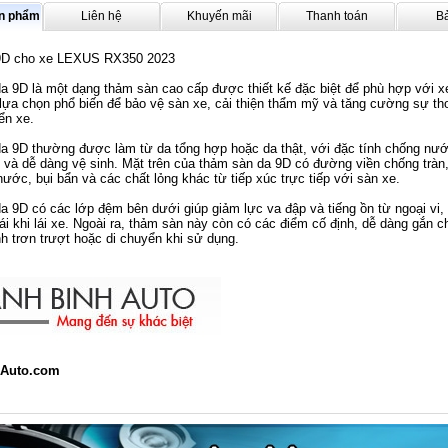
ản phẩm
Liên hệ
Khuyến mãi
Thanh toán
B
9D cho xe LEXUS RX350 2023
 9D là một dạng thảm sàn cao cấp được thiết kế đặc biệt để phù hợp với x
lựa chọn phổ biến để bảo vệ sàn xe, cải thiện thẩm mỹ và tăng cường sự th
ển xe.
a 9D thường được làm từ da tổng hợp hoặc da thật, với đặc tính chống nướ
và dễ dàng vệ sinh. Mặt trên của thảm sàn da 9D có đường viền chống tràn,
ước, bụi bẩn và các chất lỏng khác từ tiếp xúc trực tiếp với sàn xe.
 9D có các lớp đệm bên dưới giúp giảm lực va đập và tiếng ồn từ ngoại vi,
i khi lái xe. Ngoài ra, thảm sàn này còn có các điểm cố định, dễ dàng gắn c
nh trơn trượt hoặc di chuyển khi sử dụng.
Auto.com