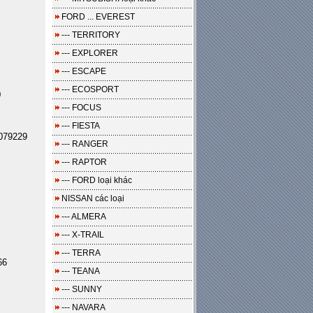
FORD ... EVEREST
--- TERRITORY
--- EXPLORER
--- ESCAPE
--- ECOSPORT
0
--- FOCUS
--- FIESTA
079229
--- RANGER
--- RAPTOR
--- FORD loại khác
NISSAN các loại
--- ALMERA
--- X-TRAIL
--- TERRA
66
--- TEANA
--- SUNNY
--- NAVARA