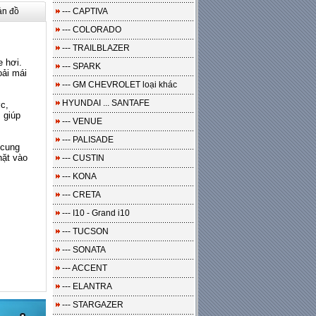
ản đồ
--- CAPTIVA
--- COLORADO
--- TRAILBLAZER
e hơi.
--- SPARK
oải mái
--- GM CHEVROLET loại khác
HYUNDAI ... SANTAFE
c,
 giúp
--- VENUE
--- PALISADE
 cung
hặt vào
--- CUSTIN
--- KONA
--- CRETA
--- I10 - Grand i10
--- TUCSON
--- SONATA
--- ACCENT
--- ELANTRA
--- STARGAZER