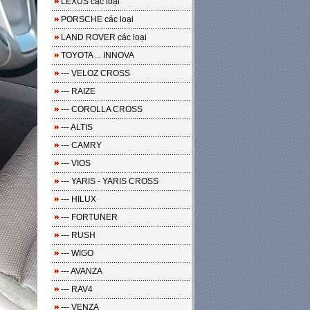
LEXUS các loại
PORSCHE các loại
LAND ROVER các loại
TOYOTA ... INNOVA
--- VELOZ CROSS
--- RAIZE
--- COROLLA CROSS
--- ALTIS
--- CAMRY
--- VIOS
--- YARIS - YARIS CROSS
--- HILUX
--- FORTUNER
--- RUSH
--- WIGO
--- AVANZA
--- RAV4
--- VENZA