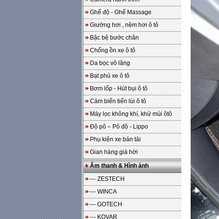
Ghế độ - Ghế Massage
Giường hơi , nệm hơi ô tô
Bậc bệ bước chân
Chống ồn xe ô tô
Da bọc vô lăng
Bạt phủ xe ô tô
Bơm lốp - Hút bụi ô tô
Cảm biến tiến lùi ô tô
Máy lọc không khí, khử mùi ôtô
Độ pô – Pô độ - Lippo
Phụ kiện xe bán tải
Gian hàng giá hời
Âm thanh & Hình ảnh
--- ZESTECH
--- WINCA
--- GOTECH
--- KOVAR