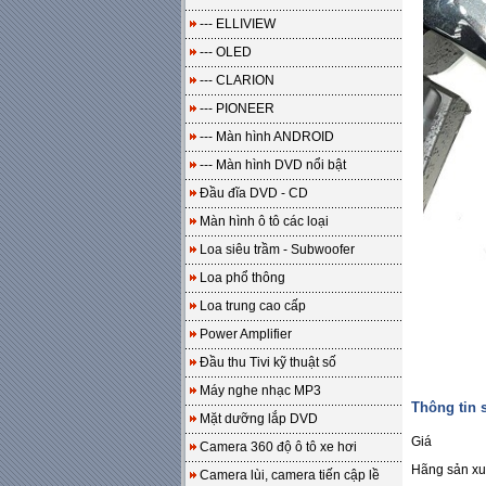
--- ELLIVIEW
--- OLED
--- CLARION
--- PIONEER
--- Màn hình ANDROID
--- Màn hình DVD nổi bật
Đầu đĩa DVD - CD
Màn hình ô tô các loại
Loa siêu trầm - Subwoofer
Loa phổ thông
Loa trung cao cấp
Power Amplifier
Đầu thu Tivi kỹ thuật số
Máy nghe nhạc MP3
Thông tin
Mặt dưỡng lắp DVD
Giá
Camera 360 độ ô tô xe hơi
Hãng sản xu
Camera lùi, camera tiến cập lề