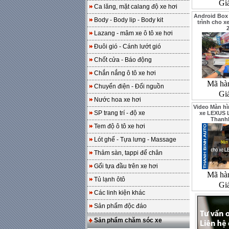
Gi
Ca lăng, mặt calang độ xe hơi
Android Box
Body - Body lip - Body kit
trình cho 
Lazang - mâm xe ô tô xe hơi
Đuôi gió - Cánh lướt gió
Chốt cửa - Báo động
Chắn nắng ô tô xe hơi
Mã hà
Chuyển điện - Đổi nguồn
Gi
Nước hoa xe hơi
Video Màn hì
SP trang trí - độ xe
xe LEXUS L
Thanh
Tem độ ô tô xe hơi
Lót ghế - Tựa lưng - Massage
Thảm sàn, tappi để chân
Gối tựa đầu trên xe hơi
Mã hà
Tủ lạnh ôtô
Gi
Các linh kiện khác
Sản phẩm độc đáo
Sản phẩm chăm sóc xe