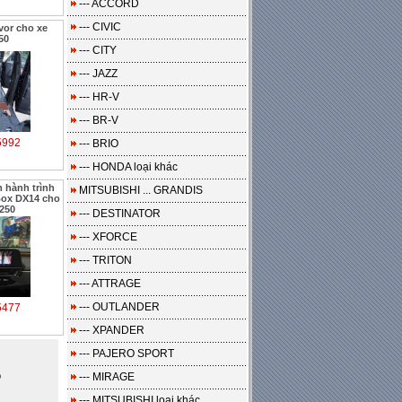
--- ACCORD
--- CIVIC
or cho xe
50
--- CITY
--- JAZZ
--- HR-V
--- BR-V
5992
--- BRIO
--- HONDA loại khác
 hành trình
MITSUBISHI ... GRANDIS
Box DX14 cho
250
--- DESTINATOR
--- XFORCE
--- TRITON
--- ATTRAGE
--- OUTLANDER
5477
--- XPANDER
--- PAJERO SPORT
o
--- MIRAGE
--- MITSUBISHI loại khác