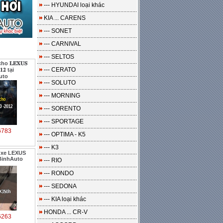
--- HYUNDAI loại khác
KIA ... CARENS
--- SONET
--- CARNIVAL
--- SELTOS
o 𝐋𝐄𝐗𝐔𝐒
--- CERATO
𝟏𝟐 tại
uto
--- SOLUTO
--- MORNING
--- SORENTO
--- SPORTAGE
6783
--- OPTIMA - K5
--- K3
 xe LEXUS
BinhAuto
--- RIO
--- RONDO
--- SEDONA
--- KIA loại khác
HONDA ... CR-V
6263