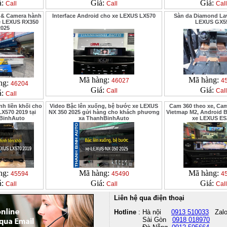
á:
Giá:
Giá:
Call
Call
Call
 & Camera hành
Interface Android cho xe LEXUS LX570
Sàn da Diamond Lav
xe LEXUS RX350
LEXUS GX5
2025
Mã hàng:
Mã hàng:
46027
4
ng:
46204
Giá:
Giá:
Call
Call
á:
Call
nh liền khối cho
Video Bậc lên xuống, bệ bước xe LEXUS
Cam 360 theo xe, Cam
X570 2019 tại
NX 350 2025 gửi hàng cho khách phương
Vietmap M2, Android 
BinhAuto
xa ThanhBinhAuto
xe LEXUS ES
ng:
Mã hàng:
Mã hàng:
45594
45490
4
á:
Giá:
Giá:
Call
Call
Call
Liên hệ qua điện thoại
Hotline
: Hà nội
0913 510033
Zal
Sài Gòn
0918 018970