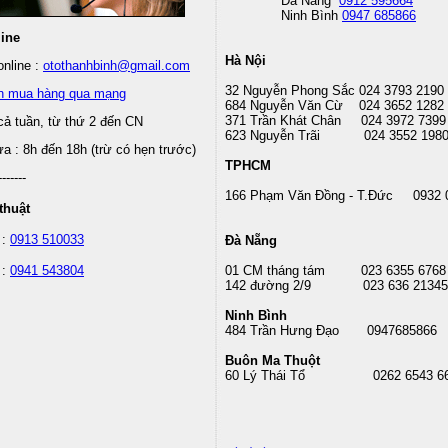
Đà Nẵng
0912 595664
Ninh Bình
0947 685866
line
Hà Nội
nline :
otothanhbinh@gmail.com
32 Nguyễn Phong Sắc 024 3793 2190
n mua hàng qua mạng
684 Nguyễn Văn Cừ 024 3652 1282
371 Trần Khát Chân 024 3972 7399
cả tuần, từ thứ 2 đến CN
623 Nguyễn Trãi 024 3552 198
 : 8h đến 18h (trừ có hẹn trước)
TPHCM
-------
166 Phạm Văn Đồng - T.Đức 0932 
thuật
 :
0913 510033
Đà Nẵng
 :
0941 543804
01 CM tháng tám
023 6355 6768
142 đường 2/9 023 636 21345
Ninh Bình
484 Trần Hưng Đạo 0947685866
Buôn Ma Thuột
60 Lý Thái Tổ
0262 6543 6