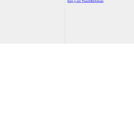
Góp ý với ThanhBinhAuto