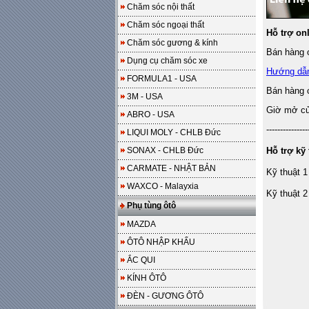
Chăm sóc nội thất
Chăm sóc ngoại thất
Hỗ trợ on
Chăm sóc gương & kính
Bán hàng o
Dụng cụ chăm sóc xe
Hướng dẫ
FORMULA1 - USA
Bán hàng 
3M - USA
Giờ mở cửa
ABRO - USA
---------------
LIQUI MOLY - CHLB Đức
SONAX - CHLB Đức
Hỗ trợ kỹ 
CARMATE - NHẬT BẢN
Kỹ thuật 1
WAXCO - Malayxia
Kỹ thuật 2
Phụ tùng ôtô
MAZDA
ÔTÔ NHẬP KHẨU
ẮC QUI
KÍNH ÔTÔ
ĐÈN - GƯƠNG ÔTÔ