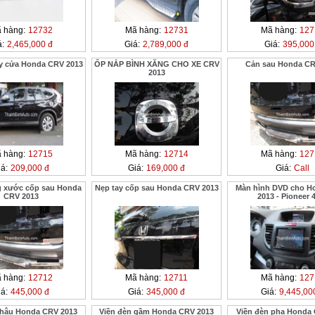
 hàng:
12732
Mã hàng:
12731
Mã hàng:
127
á:
2,465,000 đ
Giá:
2,789,000 đ
Giá:
395,000
y cửa Honda CRV 2013
ỐP NẮP BÌNH XĂNG CHO XE CRV
Cản sau Honda CR
2013
 hàng:
12715
Mã hàng:
12714
Mã hàng:
127
á:
209,000 đ
Giá:
169,000 đ
Giá:
Call
 xước cốp sau Honda
Nẹp tay cốp sau Honda CRV 2013
Màn hình DVD cho H
CRV 2013
2013 - Pioneer 
 hàng:
12712
Mã hàng:
12711
Mã hàng:
127
á:
445,000 đ
Giá:
345,000 đ
Giá:
9,445,00
 hậu Honda CRV 2013
Viền đèn gầm Honda CRV 2013
Viền đèn pha Honda