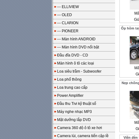
--- ELLIVIEW
Mã
--- OLED
Gi
--- CLARION
Ốp hõm ta
--- PIONEER
--- Màn hình ANDROID
--- Màn hình DVD nổi bật
Đầu đĩa DVD - CD
Màn hình ô tô các loại
Mã
Loa siêu trầm - Subwoofer
Gi
Loa phổ thông
Nẹp chống
Loa trung cao cấp
Power Amplifier
Đầu thu Tivi kỹ thuật số
Máy nghe nhạc MP3
Mặt dưỡng lắp DVD
Mã
Camera 360 độ ô tô xe hơi
Gi
Camera lùi, camera tiến cập lề
Viền đèn