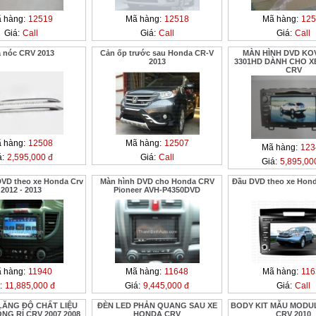
 hàng:
12519
Mã hàng:
12518
Mã hàng:
125
Giá:
Call
Giá:
Call
Giá:
Call
á nóc CRV 2013
Cản ốp trước sau Honda CR-V
MÀN HÌNH DVD KO
2013
3301HD DÀNH CHO X
CRV
 hàng:
12508
Mã hàng:
12507
Mã hàng:
123
á:
2,595,000 đ
Giá:
Call
Giá:
5,895,00
DVD theo xe Honda Crv
Màn hình DVD cho Honda CRV
Đầu DVD theo xe Hond
2012 - 2013
Pioneer AVH-P4350DVD
 hàng:
11940
Mã hàng:
11648
Mã hàng:
116
:
11,885,000 đ
Giá:
9,445,000 đ
Giá:
Call
LĂNG ĐỘ CHẤT LIỆU
ĐÈN LED PHẢN QUANG SAU XE
BODY KIT MẪU MOD
NG RỈ CRV 2007 2008
HONDA CRV
CRV 2010