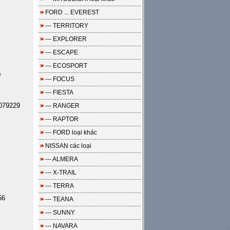
FORD ... EVEREST
--- TERRITORY
--- EXPLORER
--- ESCAPE
--- ECOSPORT
0
--- FOCUS
--- FIESTA
079229
--- RANGER
--- RAPTOR
--- FORD loại khác
NISSAN các loại
--- ALMERA
--- X-TRAIL
--- TERRA
66
--- TEANA
--- SUNNY
--- NAVARA