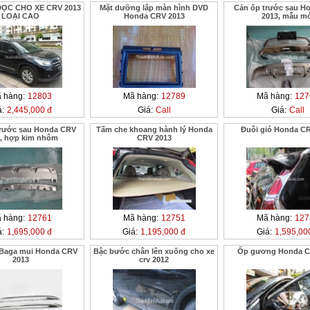
DỌC CHO XE CRV 2013
Mặt dưỡng lắp màn hình DVD
Cản ốp trước sau H
LOẠI CAO
Honda CRV 2013
2013, mẫu m
 hàng:
12803
Mã hàng:
12789
Mã hàng:
127
á:
2,445,000 đ
Giá:
Call
Giá:
Call
rước sau Honda CRV
Tấm che khoang hành lý Honda
Đuôi gió Honda C
, hợp kim nhôm
CRV 2013
 hàng:
12761
Mã hàng:
12751
Mã hàng:
127
á:
1,695,000 đ
Giá:
1,195,000 đ
Giá:
1,595,00
- Baga mui Honda CRV
Bậc bước chân lên xuống cho xe
Ốp gương Honda C
2013
crv 2012