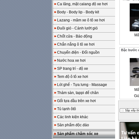
Ca lăng, mặt calang độ xe hơi
Body - Body lip - Body kit
Lazang - mâm xe ô tô xe hơi
Đuôi gió - Cánh lướt gió
Mã
Chốt cửa - Báo động
Chắn nắng ô tô xe hơi
Bậc bước 
Chuyển điện - Đổi nguồn
Nước hoa xe hơi
SP trang trí - độ xe
Tem độ ô tô xe hơi
Lót ghế - Tựa lưng - Massage
Mã
Thảm sàn, tappi để chân
Gi
Gối tựa đầu trên xe hơi
Tủ lạnh ôtô
Các linh kiện khác
Sản phẩm độc đáo
Sản phẩm chăm sóc xe