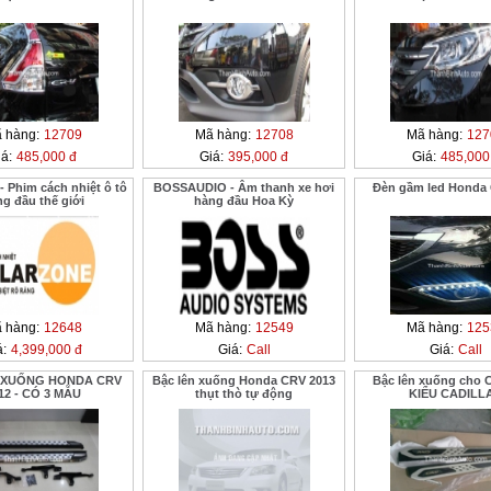
 hàng:
12709
Mã hàng:
12708
Mã hàng:
127
á:
485,000 đ
Giá:
395,000 đ
Giá:
485,000
- Phim cách nhiệt ô tô
BOSSAUDIO - Âm thanh xe hơi
Đèn gầm led Honda 
g đầu thế giới
hàng đầu Hoa Kỳ
 hàng:
12648
Mã hàng:
12549
Mã hàng:
125
á:
4,399,000 đ
Giá:
Call
Giá:
Call
 XUỐNG HONDA CRV
Bậc lên xuống Honda CRV 2013
Bậc lên xuống cho 
12 - CÓ 3 MẪU
thụt thò tự động
KIỂU CADILL