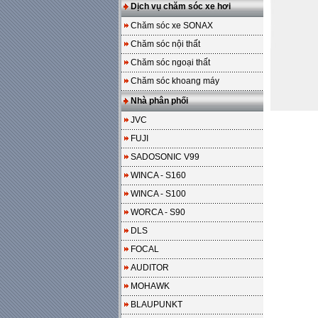
Dịch vụ chăm sóc xe hơi
Chăm sóc xe SONAX
Chăm sóc nội thất
Chăm sóc ngoại thất
Chăm sóc khoang máy
Nhà phân phối
JVC
FUJI
SADOSONIC V99
WINCA - S160
WINCA - S100
WORCA - S90
DLS
FOCAL
AUDITOR
MOHAWK
BLAUPUNKT