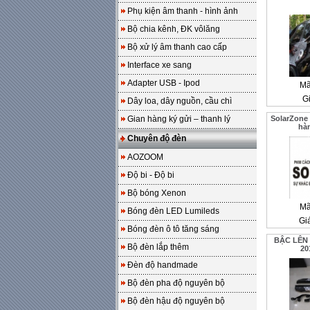
Phụ kiện âm thanh - hình ảnh
Bộ chia kênh, ĐK vôlăng
Bộ xử lý âm thanh cao cấp
Interface xe sang
Adapter USB - Ipod
Mã
Gi
Dây loa, dây nguồn, cầu chì
Gian hàng ký gửi – thanh lý
SolarZone 
hàn
Chuyên độ đèn
AOZOOM
Độ bi - Độ bi
Bộ bóng Xenon
Mã
Bóng đèn LED Lumileds
Gi
Bóng đèn ô tô tăng sáng
BẬC LÊN
Bộ đèn lắp thêm
20
Đèn độ handmade
Bộ đèn pha độ nguyên bộ
Bộ đèn hậu độ nguyên bộ