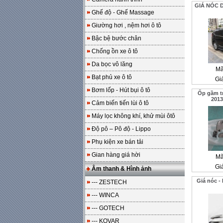
GIÁ NÓC 
Ghế độ - Ghế Massage
Giường hơi , nệm hơi ô tô
Bậc bệ bước chân
Chống ồn xe ô tô
Da bọc vô lăng
Mã
Bạt phủ xe ô tô
Gi
Bơm lốp - Hút bụi ô tô
Ốp gầm t
2013
Cảm biến tiến lùi ô tô
Máy lọc không khí, khử mùi ôtô
Độ pô – Pô độ - Lippo
Phụ kiện xe bán tải
Gian hàng giá hời
Mã
Gi
Âm thanh & Hình ảnh
Giá nóc 
--- ZESTECH
--- WINCA
--- GOTECH
--- KOVAR