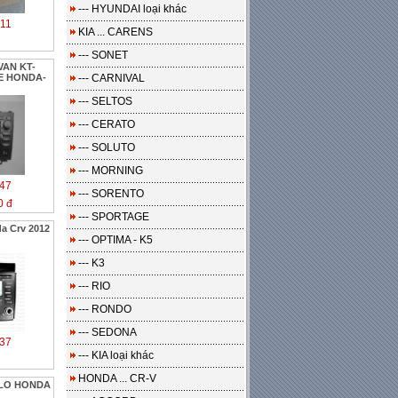
--- HYUNDAI loại khác
11
KIA ... CARENS
--- SONET
VAN KT-
E HONDA-
--- CARNIVAL
--- SELTOS
--- CERATO
--- SOLUTO
--- MORNING
47
--- SORENTO
0 đ
--- SPORTAGE
a Crv 2012
--- OPTIMA - K5
--- K3
--- RIO
--- RONDO
--- SEDONA
37
--- KIA loại khác
HONDA ... CR-V
ULO HONDA