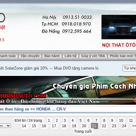
|
|
|
|
|
hanh toán
Vận chuyển
Bảo hành
Liên hệ
Góp ý với TBA
Phiên bản mới
arZone giảm giá 10%
---
Mua DVD tặng camera lùi cao cấp
---
Lắp nệm ghế da
m theo hãng xe
>>
HONDA ... CR-V
834 tin / 24 trang
1
2
3
4
5
6
7
8
9
10
11
14
15
16
17
18
19
20
21
22
23
24
<
Trang cuối