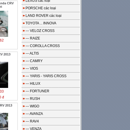
LEXUS các loại
onda CRV
ới
PORSCHE các loại
LAND ROVER các loại
TOYOTA ... INNOVA
--- VELOZ CROSS
--- RAIZE
62
--- COROLLA CROSS
--- ALTIS
RV 2013
--- CAMRY
--- VIOS
--- YARIS - YARIS CROSS
--- HILUX
--- FORTUNER
33
0 đ
--- RUSH
RV 2013
--- WIGO
--- AVANZA
--- RAV4
--- VENZA