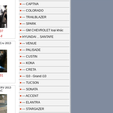
--- CAPTIVA
--- COLORADO
--- TRAILBLAZER
--- SPARK
--- GM CHEVROLET loại khác
07
 đ
HYUNDAI ... SANTAFE
Crv 2013
--- VENUE
--- PALISADE
--- CUSTIN
--- KONA
--- CRETA
31
--- I10 - Grand i10
--- TUCSON
CRV 2013
--- SONATA
AC
--- ACCENT
--- ELANTRA
--- STARGAZER