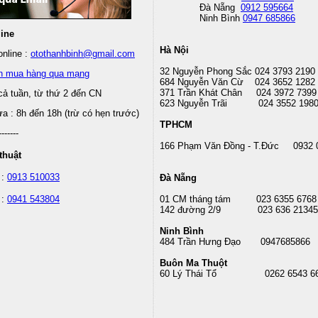
Đà Nẵng
0912 595664
Ninh Bình
0947 685866
line
Hà Nội
nline :
otothanhbinh@gmail.com
32 Nguyễn Phong Sắc 024 3793 2190
n mua hàng qua mạng
684 Nguyễn Văn Cừ 024 3652 1282
371 Trần Khát Chân 024 3972 7399
cả tuần, từ thứ 2 đến CN
623 Nguyễn Trãi 024 3552 198
 : 8h đến 18h (trừ có hẹn trước)
TPHCM
-------
166 Phạm Văn Đồng - T.Đức 0932 
thuật
 :
0913 510033
Đà Nẵng
 :
0941 543804
01 CM tháng tám
023 6355 6768
142 đường 2/9 023 636 21345
Ninh Bình
484 Trần Hưng Đạo 0947685866
Buôn Ma Thuột
60 Lý Thái Tổ
0262 6543 6