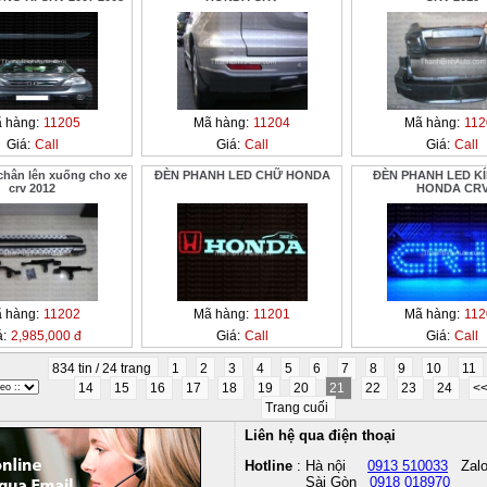
 hàng:
11205
Mã hàng:
11204
Mã hàng:
112
Giá:
Call
Giá:
Call
Giá:
Call
chân lên xuống cho xe
ĐÈN PHANH LED CHỮ HONDA
ĐÈN PHANH LED K
crv 2012
HONDA CR
 hàng:
11202
Mã hàng:
11201
Mã hàng:
112
á:
2,985,000 đ
Giá:
Call
Giá:
Call
834 tin / 24 trang
1
2
3
4
5
6
7
8
9
10
11
14
15
16
17
18
19
20
21
22
23
24
<
Trang cuối
Liên hệ qua điện thoại
Hotline
: Hà nội
0913 510033
Zal
Sài Gòn
0918 018970