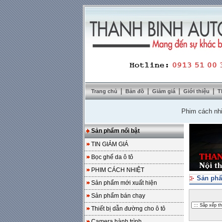
|
|
|
|
Trang chủ
Bản đồ
Giảm giá
Giới thiệu
T
Phim cách nhiệt Sol
Sản phẩm nổi bật
TIN GIẢM GIÁ
Bọc ghế da ô tô
PHIM CÁCH NHIỆT
Sản phẩ
Sản phẩm mới xuất hiện
Sản phẩm bán chạy
Thiết bị dẫn đường cho ô tô
Camera hành trình