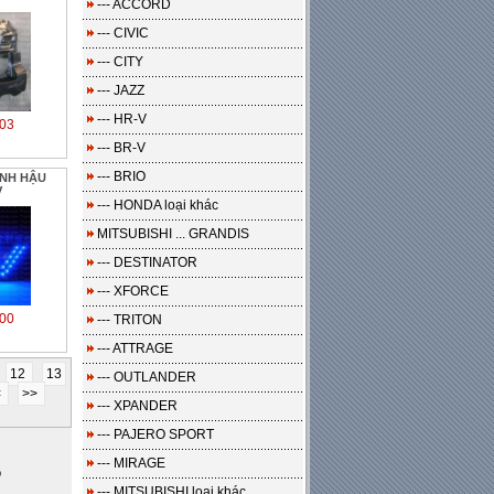
--- ACCORD
--- CIVIC
--- CITY
--- JAZZ
--- HR-V
03
--- BR-V
--- BRIO
ÍNH HẬU
V
--- HONDA loại khác
MITSUBISHI ... GRANDIS
--- DESTINATOR
--- XFORCE
00
--- TRITON
--- ATTRAGE
12
13
--- OUTLANDER
<
>>
--- XPANDER
--- PAJERO SPORT
--- MIRAGE
o
--- MITSUBISHI loại khác