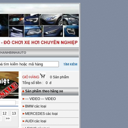
 THANHBINHAUTO
 thật tặng sàn da
---
Miễn phí 100% công lắp đặt
GIỎ HÀNG
0 Sản phẩm
Tổng số tiền : 0 đ
Sản phẩm theo hãng xe
--- VIDEO --- VIDEO
BMW các loại
12
13
MERCEDES các loại
<
>>
AUDI các loại