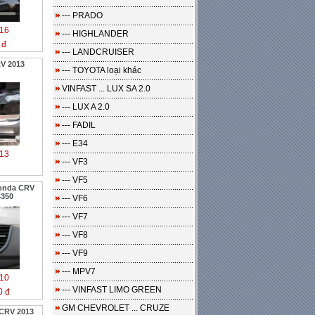
--- PRADO
16
--- HIGHLANDER
 đ
--- LANDCRUISER
V 2013
--- TOYOTA loại khác
VINFAST ... LUX SA 2.0
--- LUX A 2.0
--- FADIL
--- E34
13
--- VF3
--- VF5
onda CRV
4350
--- VF6
--- VF7
--- VF8
--- VF9
--- MPV7
10
--- VINFAST LIMO GREEN
0 đ
GM CHEVROLET ... CRUZE
 CRV 2013