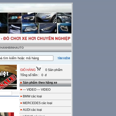
 THANHBINHAUTO
ật tặng sàn da
---
Miễn phí 100% công lắp đặt
GIỎ HÀNG
0 Sản phẩm
Tổng số tiền : 0 đ
Sản phẩm theo hãng xe
--- VIDEO --- VIDEO
BMW các loại
MERCEDES các loại
AUDI các loại