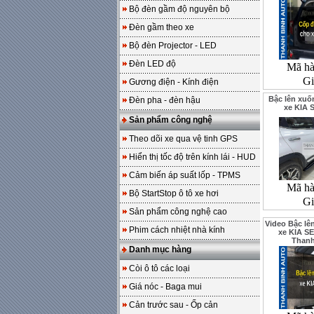
Bộ đèn gầm độ nguyên bộ
Đèn gầm theo xe
Bộ đèn Projector - LED
Đèn LED độ
Mã h
Gi
Gương điện - Kính điện
Bậc lên xuố
Đèn pha - đèn hậu
xe KIA 
Sản phẩm công nghệ
Theo dõi xe qua vệ tinh GPS
Hiển thị tốc độ trên kính lái - HUD
Cảm biến áp suất lốp - TPMS
Mã h
Bộ StartStop ô tô xe hơi
Gi
Sản phẩm công nghệ cao
Video Bậc lê
Phim cách nhiệt nhà kính
xe KIA SE
Than
Danh mục hàng
Còi ô tô các loại
Giá nóc - Baga mui
Cản trước sau - Ốp cản