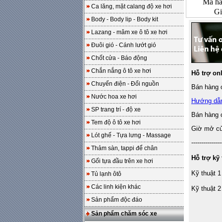
Mã h
Ca lăng, mặt calang độ xe hơi
Gi
Body - Body lip - Body kit
Lazang - mâm xe ô tô xe hơi
Đuôi gió - Cánh lướt gió
Chốt cửa - Báo động
Chắn nắng ô tô xe hơi
Hỗ trợ on
Chuyển điện - Đổi nguồn
Bán hàng o
Nước hoa xe hơi
Hướng dẫ
SP trang trí - độ xe
Bán hàng 
Tem độ ô tô xe hơi
Giờ mở cửa
Lót ghế - Tựa lưng - Massage
---------------
Thảm sàn, tappi để chân
Hỗ trợ kỹ 
Gối tựa đầu trên xe hơi
Kỹ thuật 1
Tủ lạnh ôtô
Các linh kiện khác
Kỹ thuật 2
Sản phẩm độc đáo
Sản phẩm chăm sóc xe