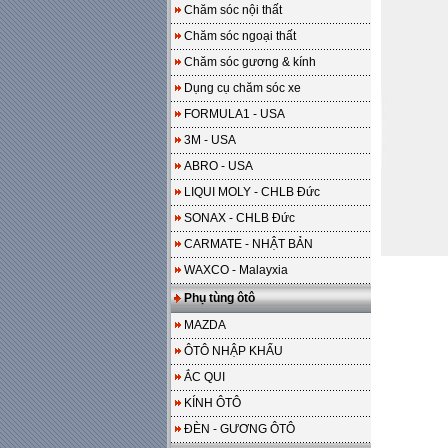
Chăm sóc nội thất
Chăm sóc ngoại thất
Chăm sóc gương & kính
Dụng cụ chăm sóc xe
FORMULA1 - USA
3M - USA
ABRO - USA
LIQUI MOLY - CHLB Đức
SONAX - CHLB Đức
CARMATE - NHẬT BẢN
WAXCO - Malayxia
Phụ tùng ôtô
MAZDA
ÔTÔ NHẬP KHẨU
ẮC QUI
KÍNH ÔTÔ
ĐÈN - GƯƠNG ÔTÔ