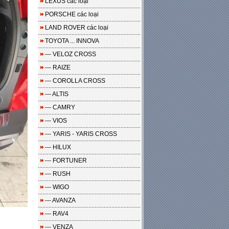
LEXUS các loại
PORSCHE các loại
LAND ROVER các loại
TOYOTA ... INNOVA
--- VELOZ CROSS
--- RAIZE
--- COROLLA CROSS
--- ALTIS
--- CAMRY
--- VIOS
--- YARIS - YARIS CROSS
--- HILUX
--- FORTUNER
--- RUSH
--- WIGO
--- AVANZA
--- RAV4
--- VENZA