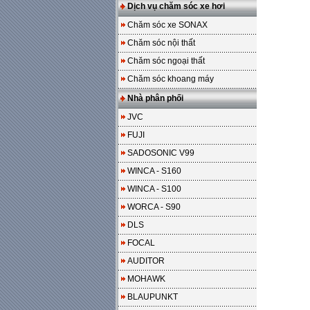
Dịch vụ chăm sóc xe hơi
Chăm sóc xe SONAX
Chăm sóc nội thất
Chăm sóc ngoại thất
Chăm sóc khoang máy
Nhà phân phối
JVC
FUJI
SADOSONIC V99
WINCA - S160
WINCA - S100
WORCA - S90
DLS
FOCAL
AUDITOR
MOHAWK
BLAUPUNKT