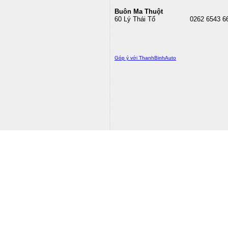
Buôn Ma Thuột
60 Lý Thái Tổ
0262 6543 6
Góp ý với ThanhBinhAuto