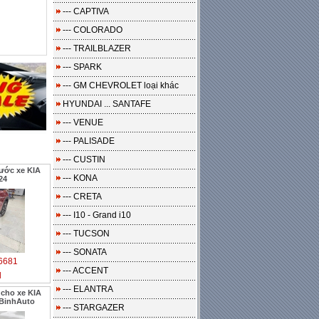
--- CAPTIVA
--- COLORADO
--- TRAILBLAZER
--- SPARK
--- GM CHEVROLET loại khác
HYUNDAI ... SANTAFE
--- VENUE
--- PALISADE
--- CUSTIN
bước xe KIA
--- KONA
24
--- CRETA
--- I10 - Grand i10
--- TUCSON
--- SONATA
6681
--- ACCENT
l
--- ELANTRA
 cho xe KIA
BinhAuto
--- STARGAZER