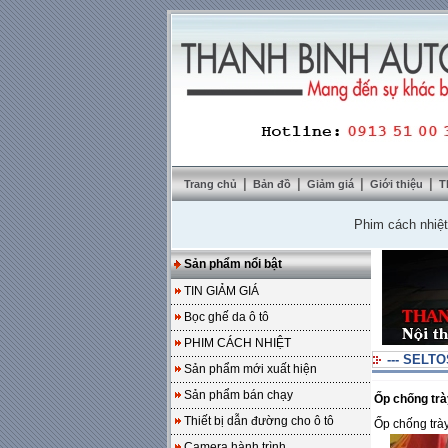
|
|
|
|
Trang chủ
Bản đồ
Giảm giá
Giới thiệu
T
Phim cách nhiệt Solar
Sản phẩm nổi bật
TIN GIẢM GIÁ
Bọc ghế da ô tô
PHIM CÁCH NHIỆT
--- SELT
Sản phẩm mới xuất hiện
Sản phẩm bán chạy
Ốp chống tr
Thiết bị dẫn đường cho ô tô
Ốp chống trà
Camera hành trình