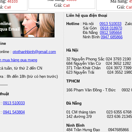
àng:
Mã hàng:
46103
4
Giá:
Call
á:
Giá:
Call
Cal
Liên hệ qua điện thoại
Hotline
: Hà nội
0913 510033
Zal
Sài Gòn
0918 018970
Đà Nẵng
0912 595664
Ninh Bình
0947 685866
line
Hà Nội
nline :
otothanhbinh@gmail.com
32 Nguyễn Phong Sắc 024 3793 2190
n mua hàng qua mạng
684 Nguyễn Văn Cừ 024 3652 1282
371 Trần Khát Chân 024 3972 7399
cả tuần, từ thứ 2 đến CN
623 Nguyễn Trãi 024 3552 198
 : 8h đến 18h (trừ có hẹn trước)
TPHCM
-------
166 Phạm Văn Đồng - T.Đức 0932 
thuật
 :
0913 510033
Đà Nẵng
 :
0941 543804
01 CM tháng tám
023 6355 6768
142 đường 2/9 023 636 21345
Ninh Bình
484 Trần Hưng Đạo 0947685866