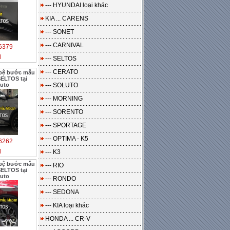
--- HYUNDAI loại khác
KIA ... CARENS
--- SONET
--- CARNIVAL
6379
l
--- SELTOS
--- CERATO
 bệ bước mẫu
SELTOS tại
uto
--- SOLUTO
--- MORNING
--- SORENTO
--- SPORTAGE
--- OPTIMA - K5
6262
l
--- K3
 bệ bước mẫu
--- RIO
SELTOS tại
uto
--- RONDO
--- SEDONA
--- KIA loại khác
HONDA ... CR-V