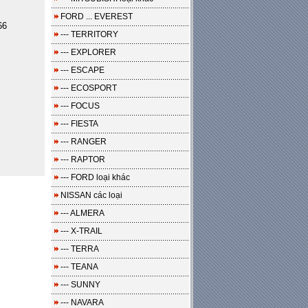
FORD ... EVEREST
66
--- TERRITORY
--- EXPLORER
--- ESCAPE
--- ECOSPORT
--- FOCUS
--- FIESTA
--- RANGER
--- RAPTOR
--- FORD loại khác
NISSAN các loại
--- ALMERA
--- X-TRAIL
--- TERRA
--- TEANA
--- SUNNY
--- NAVARA