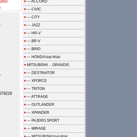
--- ACCORD
5850
l
--- CIVIC
--- CITY
o
--- JAZZ
--- HR-V
--- BR-V
--- BRIO
--- HONDA loại khác
MITSUBISHI ... GRANDIS
--- DESTINATOR
0
--- XFORCE
--- TRITON
079229
--- ATTRAGE
--- OUTLANDER
--- XPANDER
--- PAJERO SPORT
--- MIRAGE
--- MITSUBISHI loại khác