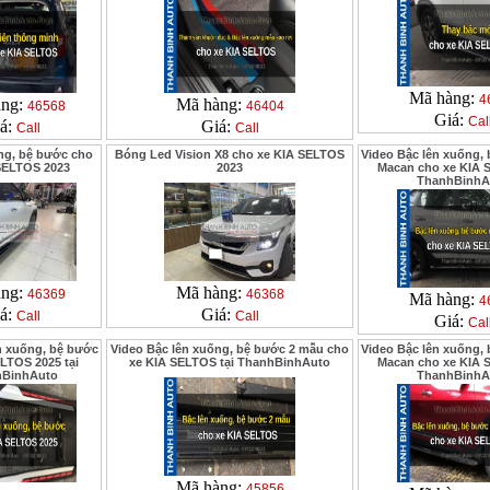
Mã hàng:
4
àng:
Mã hàng:
46568
46404
Giá:
Cal
á:
Giá:
Call
Call
ng, bệ bước cho
Bóng Led Vision X8 cho xe KIA SELTOS
Video Bậc lên xuống,
SELTOS 2023
2023
Macan cho xe KIA 
ThanhBinhA
àng:
Mã hàng:
46369
46368
Mã hàng:
4
á:
Giá:
Call
Call
Giá:
Cal
n xuống, bệ bước
Video Bậc lên xuống, bệ bước 2 mẫu cho
Video Bậc lên xuống,
LTOS 2025 tại
xe KIA SELTOS tại ThanhBinhAuto
Macan cho xe KIA 
hBinhAuto
ThanhBinhA
Mã hàng:
45856