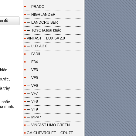
--- PRADO
--- HIGHLANDER
ản đồ
--- LANDCRUISER
--- TOYOTA loại khác
VINFAST ... LUX SA 2.0
--- LUX A 2.0
--- FADIL
--- E34
hiện
--- VF3
--- VF5
 xước,
--- VF6
à trầy
--- VF7
--- VF8
n nhắc
ủa mình.
--- VF9
--- MPV7
--- VINFAST LIMO GREEN
GM CHEVROLET ... CRUZE