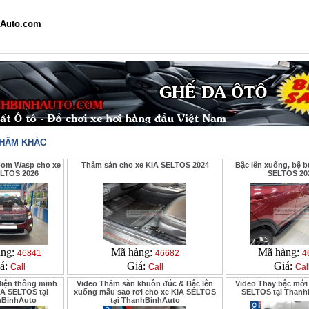
Auto.com
PHẨM KHÁC
oom Wasp cho xe
Thảm sàn cho xe KIA SELTOS 2024
Bậc lên xuống, bệ 
ELTOS 2026
SELTOS 20
àng:
Mã hàng:
Mã hàng:
46841
46682
4
á:
Giá:
Giá:
Call
Call
Cal
điện thông minh
Video Thảm sàn khuôn đúc & Bậc lên
Video Thay bậc mới
IA SELTOS tại
xuống mẫu sao rơi cho xe KIA SELTOS
SELTOS tại Thanh
hBinhAuto
tại ThanhBinhAuto