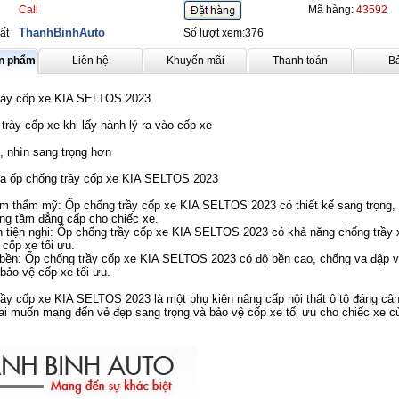
Call
Mã hàng:
43592
ThanhBinhAuto
ất
Số lượt xem:376
ản phẩm
Liên hệ
Khuyến mãi
Thanh toán
B
rày cốp xe KIA SELTOS 2023
trày cốp xe khi lấy hành lý ra vào cốp xe
, nhìn sang trọng hơn
a ốp chống trầy cốp xe KIA SELTOS 2023
thẩm mỹ: Ốp chống trầy cốp xe KIA SELTOS 2023 có thiết kế sang trọng, 
âng tầm đẳng cấp cho chiếc xe.
tiện nghi: Ốp chống trầy cốp xe KIA SELTOS 2023 có khả năng chống trầy
 cốp xe tối ưu.
n: Ốp chống trầy cốp xe KIA SELTOS 2023 có độ bền cao, chống va đập v
bảo vệ cốp xe tối ưu.
ầy cốp xe KIA SELTOS 2023 là một phụ kiện nâng cấp nội thất ô tô đáng câ
ai muốn mang đến vẻ đẹp sang trọng và bảo vệ cốp xe tối ưu cho chiếc xe c