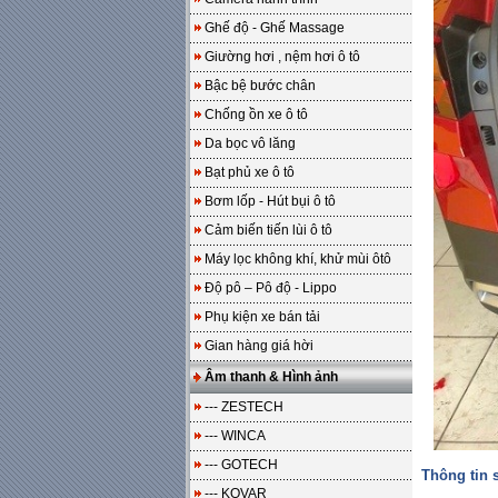
Ghế độ - Ghế Massage
Giường hơi , nệm hơi ô tô
Bậc bệ bước chân
Chống ồn xe ô tô
Da bọc vô lăng
Bạt phủ xe ô tô
Bơm lốp - Hút bụi ô tô
Cảm biến tiến lùi ô tô
Máy lọc không khí, khử mùi ôtô
Độ pô – Pô độ - Lippo
Phụ kiện xe bán tải
Gian hàng giá hời
Âm thanh & Hình ảnh
--- ZESTECH
--- WINCA
--- GOTECH
Thông tin
--- KOVAR