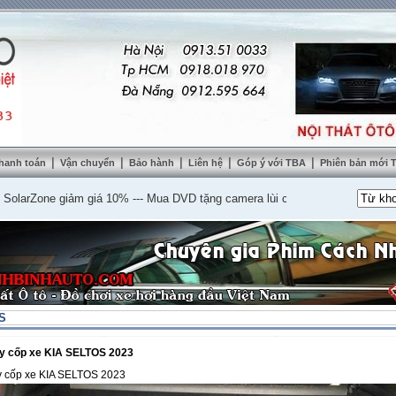
|
|
|
|
|
hanh toán
Vận chuyển
Bảo hành
Liên hệ
Góp ý với TBA
Phiên bản mới
Zone giảm giá 10%
---
Mua DVD tặng camera lùi cao cấp
---
Lắp nệm ghế da th
OS
ày cốp xe KIA SELTOS 2023
y cốp xe KIA SELTOS 2023