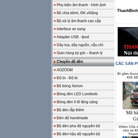
Phụ kiện âm thanh - hình ảnh
ThanhBinh
Bộ chia kênh, ĐK vôlăng
Bộ xử lý âm thanh cao cấp
Interface xe sang
Adapter USB - Ipod
Dây loa, dây nguồn, cầu chì
Gian hàng ký gửi – thanh lý
Chuyên độ đèn
CÁC SẢN 
AOZOOM
Bi gầm Aoz
KIA S
Độ bi - Độ bi
Bộ bóng Xenon
Bóng đèn LED Lumileds
Bóng đèn ô tô tăng sáng
Bộ đèn lắp thêm
Mã h
Đèn độ handmade
Gi
Bộ đèn pha độ nguyên bộ
Video Cốp 
cho xe K
Bộ đèn hậu độ nguyên bộ
Than