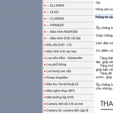
Giá
--- ELLIVIEW
Hãng sản xu
--- OLED
Thông tin s
--- CLARION
--- PIONEER
Ốp chống t
--- Màn hình ANDROID
Giúp chống 
--- Màn hình DVD nổi bật
Làm đẹp xe
Đầu đĩa DVD - CD
Ưu điểm củ
Màn hình ô tô các loại
Loa siêu trầm - Subwoofer
Tăng thêm 
đại, giúp n
Loa phổ thông
Tăng tính 
giúp bảo vệ
Loa trung cao cấp
Tăng độ bề
xước, giúp 
Power Amplifier
Đầu thu Tivi kỹ thuật số
Ốp chống tr
cho những 
Máy nghe nhạc MP3
Mặt dưỡng lắp DVD
Camera 360 độ ô tô xe hơi
Camera lùi, camera tiến cập lề