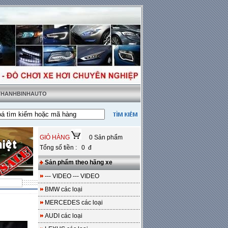
 THANHBINHAUTO
-
Miễn phí 100% công lắp đặt
GIỎ HÀNG
0 Sản phẩm
Tổng số tiền : 0 đ
Sản phẩm theo hãng xe
--- VIDEO --- VIDEO
BMW các loại
MERCEDES các loại
AUDI các loại