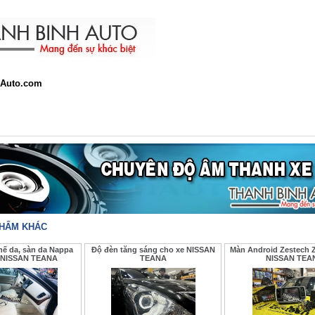
Auto.com
PHẨM KHÁC
ế da, sàn da Nappa
Độ đèn tăng sáng cho xe NISSAN
Màn Android Zestech Z
 NISSAN TEANA
TEANA
NISSAN TEA