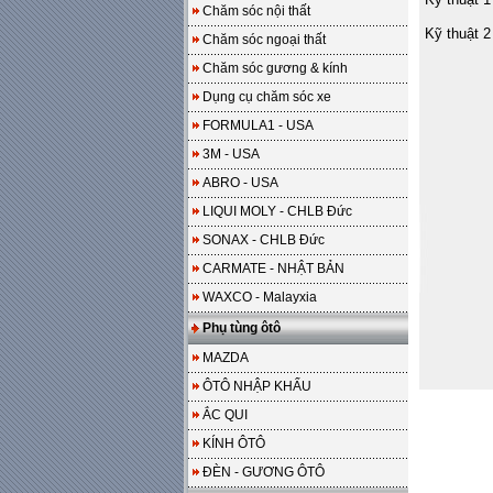
Chăm sóc nội thất
Kỹ thuật 2
Chăm sóc ngoại thất
Chăm sóc gương & kính
Dụng cụ chăm sóc xe
FORMULA1 - USA
3M - USA
ABRO - USA
LIQUI MOLY - CHLB Đức
SONAX - CHLB Đức
CARMATE - NHẬT BẢN
WAXCO - Malayxia
Phụ tùng ôtô
MAZDA
ÔTÔ NHẬP KHẨU
ẮC QUI
KÍNH ÔTÔ
ĐÈN - GƯƠNG ÔTÔ