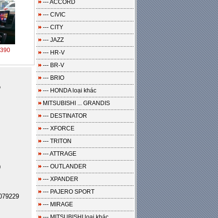
--- ACCORD
--- CIVIC
--- CITY
--- JAZZ
390
--- HR-V
--- BR-V
--- BRIO
o
--- HONDA loại khác
MITSUBISHI ... GRANDIS
--- DESTINATOR
--- XFORCE
--- TRITON
--- ATTRAGE
--- OUTLANDER
0
--- XPANDER
--- PAJERO SPORT
079229
--- MIRAGE
--- MITSUBISHI loại khác