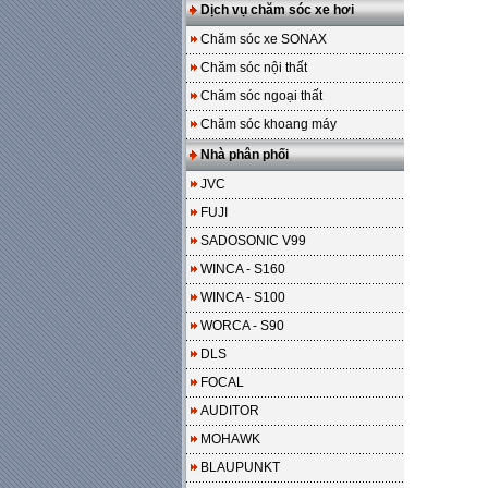
Dịch vụ chăm sóc xe hơi
Chăm sóc xe SONAX
Chăm sóc nội thất
Chăm sóc ngoại thất
Chăm sóc khoang máy
Nhà phân phối
JVC
FUJI
SADOSONIC V99
WINCA - S160
WINCA - S100
WORCA - S90
DLS
FOCAL
AUDITOR
MOHAWK
BLAUPUNKT