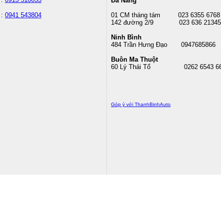
Đà Nẵng
 :
0941 543804
01 CM tháng tám
023 6355 6768
142 đường 2/9 023 636 21345
Ninh Bình
484 Trần Hưng Đạo 0947685866
Buôn Ma Thuột
60 Lý Thái Tổ
0262 6543 6
Góp ý với ThanhBinhAuto