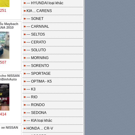
--- HYUNDAI loại khác
251
KIA ... CARENS
--- SONET
iểu Maybach
--- CARNIVAL
ANA 2010
--- SELTOS
--- CERATO
--- SOLUTO
--- MORNING
507
--- SORENTO
--- SPORTAGE
t cho NISSAN
nhBinhAuto
--- OPTIMA - K5
--- K3
--- RIO
--- RONDO
--- SEDONA
414
--- KIA loại khác
o xe NISSAN
HONDA ... CR-V