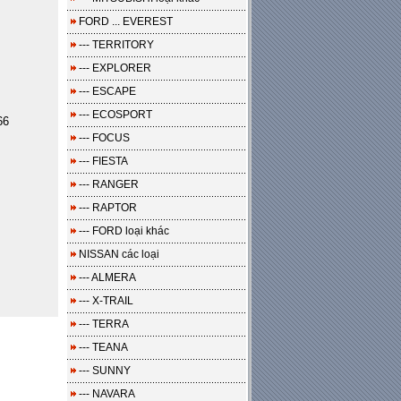
FORD ... EVEREST
--- TERRITORY
--- EXPLORER
--- ESCAPE
--- ECOSPORT
66
--- FOCUS
--- FIESTA
--- RANGER
--- RAPTOR
--- FORD loại khác
NISSAN các loại
--- ALMERA
--- X-TRAIL
--- TERRA
--- TEANA
--- SUNNY
--- NAVARA