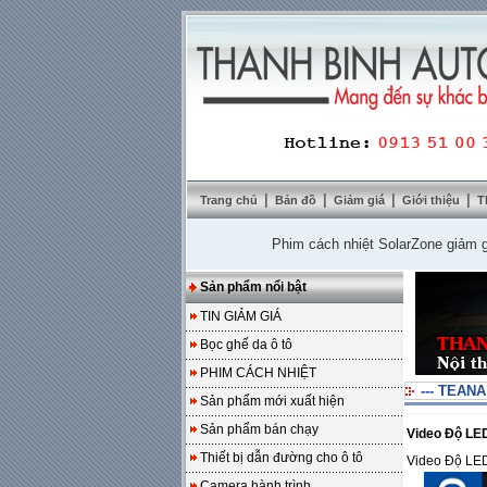
|
|
|
|
Trang chủ
Bản đồ
Giảm giá
Giới thiệu
T
Phim cách nhiệt SolarZone giảm giá 10%
Sản phẩm nổi bật
TIN GIẢM GIÁ
Bọc ghế da ô tô
PHIM CÁCH NHIỆT
--- TEANA
Sản phẩm mới xuất hiện
Sản phẩm bán chạy
Video Độ LED
Thiết bị dẫn đường cho ô tô
Video Độ LED
Camera hành trình