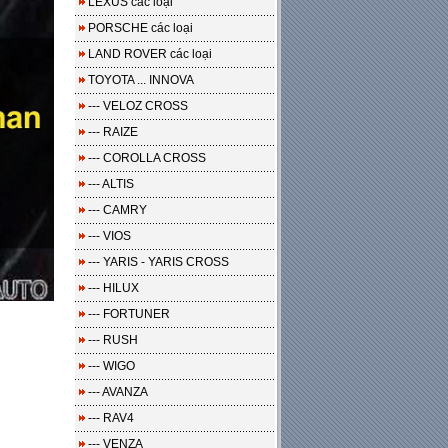
LEXUS các loại
PORSCHE các loại
LAND ROVER các loại
TOYOTA ... INNOVA
--- VELOZ CROSS
--- RAIZE
--- COROLLA CROSS
--- ALTIS
--- CAMRY
--- VIOS
--- YARIS - YARIS CROSS
--- HILUX
--- FORTUNER
--- RUSH
--- WIGO
--- AVANZA
--- RAV4
--- VENZA