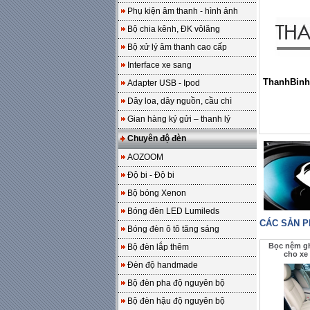
Phụ kiện âm thanh - hình ảnh
Bộ chia kênh, ĐK vôlăng
Bộ xử lý âm thanh cao cấp
Interface xe sang
ThanhBinh
Adapter USB - Ipod
Dây loa, dây nguồn, cầu chì
Gian hàng ký gửi – thanh lý
Chuyên độ đèn
AOZOOM
Độ bi - Độ bi
Bộ bóng Xenon
Bóng đèn LED Lumileds
CÁC SẢN 
Bóng đèn ô tô tăng sáng
Bọc nệm gh
Bộ đèn lắp thêm
cho xe
Đèn độ handmade
Bộ đèn pha độ nguyên bộ
Bộ đèn hậu độ nguyên bộ