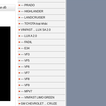
--- PRADO
ản đồ
--- HIGHLANDER
--- LANDCRUISER
--- TOYOTA loại khác
VINFAST ... LUX SA 2.0
--- LUX A 2.0
--- FADIL
--- E34
--- VF3
--- VF5
--- VF6
--- VF7
--- VF8
--- VF9
--- MPV7
--- VINFAST LIMO GREEN
GM CHEVROLET ... CRUZE