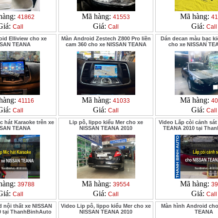
hàng:
Mã hàng:
Mã hàng:
41862
41553
41
Giá:
Giá:
Giá:
Call
Call
Call
id Elliview cho xe
Màn Android Zestech Z800 Pro liền
Dán decan màu bạc k
SSAN TEANA
cam 360 cho xe NISSAN TEANA
cho xe NISSAN TE
hàng:
Mã hàng:
Mã hàng:
41116
41033
40
Giá:
Giá:
Giá:
Call
Call
Call
c hát Karaoke trên xe
Lip pô, lippo kiểu Mer cho xe
Video Lắp còi cảnh sá
SSAN TEANA
NISSAN TEANA 2010
TEANA 2010 tại Tha
hàng:
Mã hàng:
Mã hàng:
39788
39554
39
Giá:
Giá:
Giá:
Call
Call
Call
d nội thất xe NISSAN
Video Lip pô, lippo kiểu Mer cho xe
Màn hình Android ch
 tại ThanhBinhAuto
NISSAN TEANA 2010
TEANA