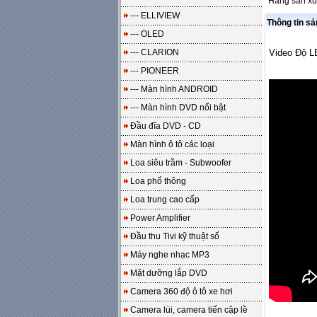
Hãng sản xu
--- ELLIVIEW
Thông tin s
--- OLED
--- CLARION
Video Độ LE
--- PIONEER
--- Màn hình ANDROID
--- Màn hình DVD nổi bật
Đầu đĩa DVD - CD
Màn hình ô tô các loại
Loa siêu trầm - Subwoofer
Loa phổ thông
Loa trung cao cấp
Power Amplifier
Đầu thu Tivi kỹ thuật số
Máy nghe nhạc MP3
Mặt dưỡng lắp DVD
Camera 360 độ ô tô xe hơi
Camera lùi, camera tiến cập lề