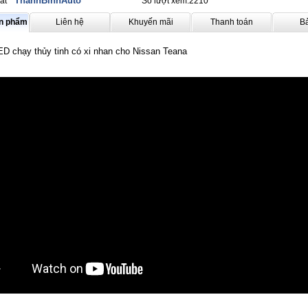
ThanhBinhAuto
ất
Số lượt xem:2210
ản phẩm
Liên hệ
Khuyến mãi
Thanh toán
B
D chạy thủy tinh có xi nhan cho Nissan Teana