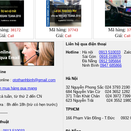
hàng:
Mã hàng:
Mã hàng:
38172
37743
37
Giá:
Giá:
Giá:
Call
Call
Call
Liên hệ qua điện thoại
Hotline
: Hà nội
0913 510033
Zal
Sài Gòn
0918 018970
Đà Nẵng
0912 595664
Ninh Bình
0947 685866
line
Hà Nội
nline :
otothanhbinh@gmail.com
32 Nguyễn Phong Sắc 024 3793 2190
n mua hàng qua mạng
684 Nguyễn Văn Cừ 024 3652 1282
371 Trần Khát Chân 024 3972 7399
cả tuần, từ thứ 2 đến CN
623 Nguyễn Trãi 024 3552 198
 : 8h đến 18h (trừ có hẹn trước)
TPHCM
-------
166 Phạm Văn Đồng - T.Đức 0932 
thuật
 :
0913 510033