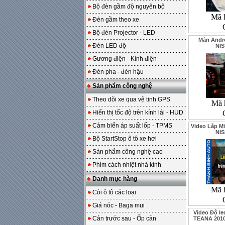
Bộ đèn gầm độ nguyên bộ
Mã 
Đèn gầm theo xe
Bộ đèn Projector - LED
Màn Andro
Đèn LED độ
NI
Gương điện - Kính điện
Đèn pha - đèn hậu
Sản phẩm công nghệ
Theo dõi xe qua vệ tinh GPS
Mã 
Hiển thị tốc độ trên kính lái - HUD
Cảm biến áp suất lốp - TPMS
Video Lắp Mi
NI
Bộ StartStop ô tô xe hơi
Sản phẩm công nghệ cao
Phim cách nhiệt nhà kính
Danh mục hàng
Mã 
Còi ô tô các loại
Giá nóc - Baga mui
Video Độ le
Cản trước sau - Ốp cản
TEANA 2010