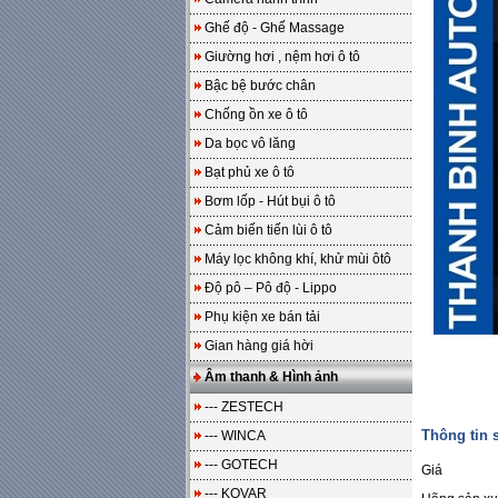
Ghế độ - Ghế Massage
Giường hơi , nệm hơi ô tô
Bậc bệ bước chân
Chống ồn xe ô tô
Da bọc vô lăng
Bạt phủ xe ô tô
Bơm lốp - Hút bụi ô tô
Cảm biến tiến lùi ô tô
Máy lọc không khí, khử mùi ôtô
Độ pô – Pô độ - Lippo
Phụ kiện xe bán tải
Gian hàng giá hời
Âm thanh & Hình ảnh
--- ZESTECH
Thông tin
--- WINCA
--- GOTECH
Giá
--- KOVAR