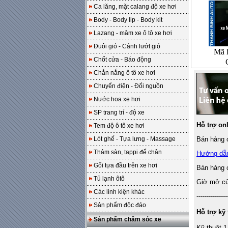
Ca lăng, mặt calang độ xe hơi
Body - Body lip - Body kit
Lazang - mâm xe ô tô xe hơi
Đuôi gió - Cánh lướt gió
Mã 
Chốt cửa - Báo động
Chắn nắng ô tô xe hơi
Chuyển điện - Đổi nguồn
Nước hoa xe hơi
SP trang trí - độ xe
Hỗ trợ on
Tem độ ô tô xe hơi
Lót ghế - Tựa lưng - Massage
Bán hàng o
Thảm sàn, tappi để chân
Hướng dẫ
Gối tựa đầu trên xe hơi
Bán hàng 
Tủ lạnh ôtô
Giờ mở cửa
Các linh kiện khác
---------------
Sản phẩm độc đáo
Hỗ trợ kỹ 
Sản phẩm chăm sóc xe
Kỹ thuật 1