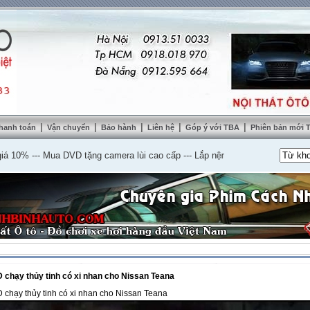
|
|
|
|
|
hanh toán
Vận chuyển
Bảo hành
Liên hệ
Góp ý với TBA
Phiên bản mới
---
Mua DVD tặng camera lùi cao cấp
---
Lắp nệm ghế da thật tặng sàn da
--
 chạy thủy tinh có xi nhan cho Nissan Teana
 chạy thủy tinh có xi nhan cho Nissan Teana