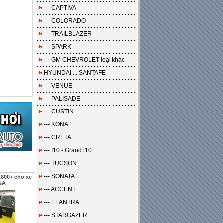
--- CAPTIVA
--- COLORADO
--- TRAILBLAZER
--- SPARK
--- GM CHEVROLET loại khác
HYUNDAI ... SANTAFE
--- VENUE
--- PALISADE
--- CUSTIN
--- KONA
--- CRETA
--- I10 - Grand i10
--- TUCSON
--- SONATA
800+ cho xe
NA
--- ACCENT
--- ELANTRA
--- STARGAZER