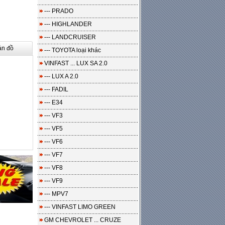
--- PRADO
--- HIGHLANDER
--- LANDCRUISER
ản đồ
--- TOYOTA loại khác
VINFAST ... LUX SA 2.0
--- LUX A 2.0
--- FADIL
--- E34
--- VF3
--- VF5
--- VF6
--- VF7
--- VF8
--- VF9
--- MPV7
--- VINFAST LIMO GREEN
GM CHEVROLET ... CRUZE