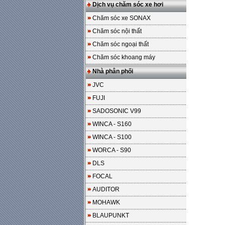
Dịch vụ chăm sóc xe hơi
Chăm sóc xe SONAX
Chăm sóc nội thất
Chăm sóc ngoại thất
Chăm sóc khoang máy
Nhà phân phối
JVC
FUJI
SADOSONIC V99
WINCA - S160
WINCA - S100
WORCA - S90
DLS
FOCAL
AUDITOR
MOHAWK
BLAUPUNKT