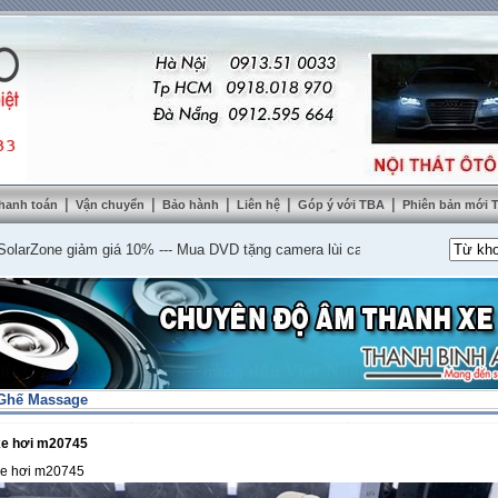
|
|
|
|
|
hanh toán
Vận chuyển
Bảo hành
Liên hệ
Góp ý với TBA
Phiên bản mới
Zone giảm giá 10%
---
Mua DVD tặng camera lùi cao cấp
---
Lắp nệm ghế da th
 Ghế Massage
xe hơi m20745
xe hơi m20745