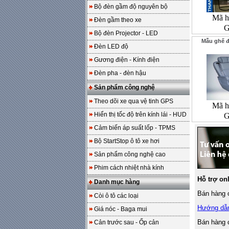
Bộ đèn gầm độ nguyên bộ
Mã h
Đèn gầm theo xe
G
Bộ đèn Projector - LED
Mẫu ghế đ
Đèn LED độ
Gương điện - Kính điện
Đèn pha - đèn hậu
Sản phẩm công nghệ
Theo dõi xe qua vệ tinh GPS
Mã h
Hiển thị tốc độ trên kính lái - HUD
G
Cảm biến áp suất lốp - TPMS
Bộ StartStop ô tô xe hơi
Sản phẩm công nghệ cao
Phim cách nhiệt nhà kính
Hỗ trợ on
Danh mục hàng
Bán hàng o
Còi ô tô các loại
Hướng dẫ
Giá nóc - Baga mui
Bán hàng 
Cản trước sau - Ốp cản