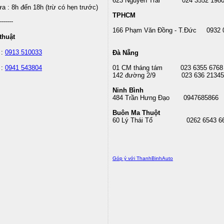
623 Nguyễn Trãi 024 3552 198
 : 8h đến 18h (trừ có hẹn trước)
TPHCM
-------
166 Phạm Văn Đồng - T.Đức 0932 
thuật
 :
0913 510033
Đà Nẵng
 :
0941 543804
01 CM tháng tám
023 6355 6768
142 đường 2/9 023 636 21345
Ninh Bình
484 Trần Hưng Đạo 0947685866
Buôn Ma Thuột
60 Lý Thái Tổ
0262 6543 6
Góp ý với ThanhBinhAuto