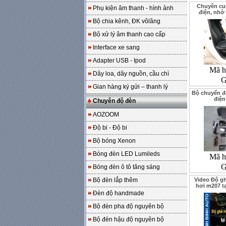
Chuyên cu
Phụ kiện âm thanh - hình ảnh
điện, nhớ
Bộ chia kênh, ĐK vôlăng
Bộ xử lý âm thanh cao cấp
Interface xe sang
Adapter USB - Ipod
Mã h
Dây loa, dây nguồn, cầu chì
G
Gian hàng ký gửi – thanh lý
Bộ chuyển đ
điệ
Chuyên độ đèn
AOZOOM
Độ bi - Độ bi
Bộ bóng Xenon
Bóng đèn LED Lumileds
Mã h
G
Bóng đèn ô tô tăng sáng
Bộ đèn lắp thêm
Video Độ g
hơi m207 t
Đèn độ handmade
Bộ đèn pha độ nguyên bộ
Bộ đèn hậu độ nguyên bộ