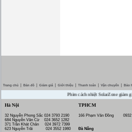
|
|
|
|
|
|
Trang chủ
Bản đồ
Giảm giá
Giới thiệu
Thanh toán
Vận chuyển
Bảo 
Phim cách nhiệt SolarZone giảm giá 10%
Hà Nội
TPHCM
32 Nguyễn Phong Sắc 024 3793 2190
166 Phạm Văn Đồng 0932 
684 Nguyễn Văn Cừ 024 3652 1282
371 Trần Khát Chân 024 3972 7399
623 Nguyễn Trãi 024 3552 1980
Đà Nẵng