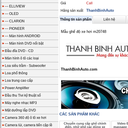
Giá
Call
--- ELLIVIEW
ThanhBinhAuto
Hãng sản xuất
--- OLED
Thông tin sản phẩm
Liên hệ
--- CLARION
--- PIONEER
Mẫu ghế độ xe hơi m20748
--- Màn hình ANDROID
--- Màn hình DVD nổi bật
Đầu đĩa DVD - CD
Màn hình ô tô các loại
Loa siêu trầm - Subwoofer
ThanhBinhAuto.com
Loa phổ thông
Loa trung cao cấp
Power Amplifier
Đầu thu Tivi kỹ thuật số
Máy nghe nhạc MP3
Mặt dưỡng lắp DVD
CÁC SẢN PHẨM KHÁC
Camera 360 độ ô tô xe hơi
Chuyên cung cấp ghế chỉnh
Video 
Camera lùi, camera tiến cập lề
điện, nhớ ghế các dòng xe
massage 