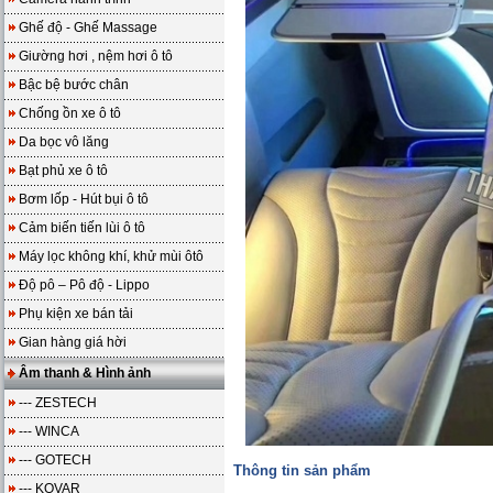
Ghế độ - Ghế Massage
Giường hơi , nệm hơi ô tô
Bậc bệ bước chân
Chống ồn xe ô tô
Da bọc vô lăng
Bạt phủ xe ô tô
Bơm lốp - Hút bụi ô tô
Cảm biến tiến lùi ô tô
Máy lọc không khí, khử mùi ôtô
Độ pô – Pô độ - Lippo
Phụ kiện xe bán tải
Gian hàng giá hời
Âm thanh & Hình ảnh
--- ZESTECH
--- WINCA
--- GOTECH
Thông tin sản phẩm
--- KOVAR