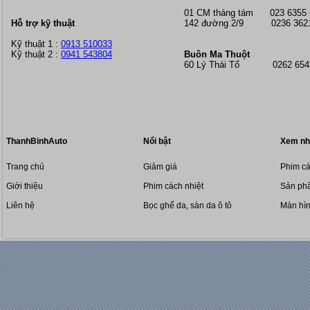
01 CM tháng tám
023 6355
Hỗ trợ kỹ thuật
142 đường 2/9 0236 362
Kỹ thuật 1 :
0913 510033
Kỹ thuật 2 :
0941 543804
Buôn Ma Thuột
60 Lý Thái Tổ 0262 6543
ThanhBinhAuto
Nổi bật
Xem nh
Trang chủ
Giảm giá
Phim cá
Giới thiệu
Phim cách nhiệt
Sản phẩ
Liên hệ
Bọc ghế da, sàn da ô tô
Màn hì