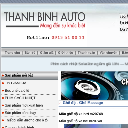
|
|
|
|
|
|
Trang chủ
Bản đồ
Giảm giá
Giới thiệu
Thanh toán
Vận chuyển
Bảo
Phim cách nhiệt SolarZone giảm giá 10%
---
Mua DVD
Sản phẩm nổi bật
TIN GIẢM GIÁ
Bọc ghế da ô tô
PHIM CÁCH NHIỆT
Ghế độ - Ghế Massage
Sản phẩm mới xuất hiện
Sản phẩm bán chạy
Mẫu ghế độ xe hơi m20748
Thiết bị dẫn đường cho ô tô
Mẫu ghế độ xe hơi m20748
Camera hành trình