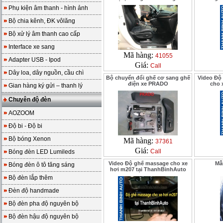
Phụ kiện âm thanh - hình ảnh
Bộ chia kênh, ĐK vôlăng
Bộ xử lý âm thanh cao cấp
Interface xe sang
Mã hàng:
41055
Adapter USB - Ipod
Giá:
Call
Dây loa, dây nguồn, cầu chì
Bộ chuyển đổi ghế cơ sang ghế
Video Độ
điện xe PRADO
cho 
Gian hàng ký gửi – thanh lý
Chuyên độ đèn
AOZOOM
Độ bi - Độ bi
Bộ bóng Xenon
Mã hàng:
37361
Giá:
Call
Bóng đèn LED Lumileds
Video Độ ghế massage cho xe
Mẫ
Bóng đèn ô tô tăng sáng
hơi m207 tại ThanhBinhAuto
Bộ đèn lắp thêm
Đèn độ handmade
Bộ đèn pha độ nguyên bộ
Bộ đèn hậu độ nguyên bộ