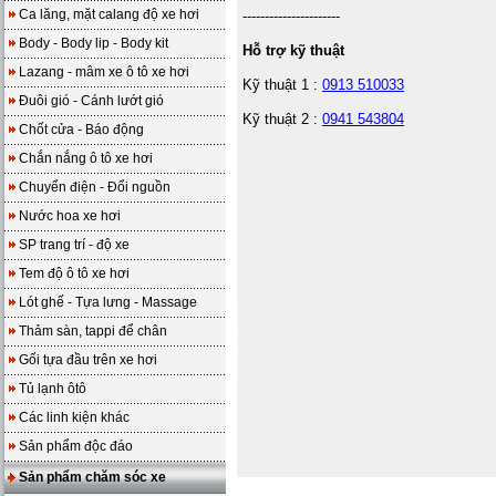
Ca lăng, mặt calang độ xe hơi
----------------------
Body - Body lip - Body kit
Hỗ trợ kỹ thuật
Lazang - mâm xe ô tô xe hơi
Kỹ thuật 1 :
0913 510033
Đuôi gió - Cánh lướt gió
Kỹ thuật 2 :
0941 543804
Chốt cửa - Báo động
Chắn nắng ô tô xe hơi
Chuyển điện - Đổi nguồn
Nước hoa xe hơi
SP trang trí - độ xe
Tem độ ô tô xe hơi
Lót ghế - Tựa lưng - Massage
Thảm sàn, tappi để chân
Gối tựa đầu trên xe hơi
Tủ lạnh ôtô
Các linh kiện khác
Sản phẩm độc đáo
Sản phẩm chăm sóc xe