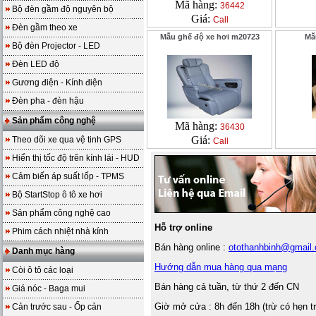
Mã hàng:
36442
Bộ đèn gầm độ nguyên bộ
Giá:
Call
Đèn gầm theo xe
Mẫu ghế độ xe hơi m20723
Mẫ
Bộ đèn Projector - LED
Đèn LED độ
Gương điện - Kính điện
Đèn pha - đèn hậu
Sản phẩm công nghệ
Mã hàng:
36430
Giá:
Theo dõi xe qua vệ tinh GPS
Call
Hiển thị tốc độ trên kính lái - HUD
Cảm biến áp suất lốp - TPMS
Bộ StartStop ô tô xe hơi
Sản phẩm công nghệ cao
Hỗ trợ online
Phim cách nhiệt nhà kính
Bán hàng online :
otothanhbinh@gmail
Danh mục hàng
Hướng dẫn mua hàng qua mạng
Còi ô tô các loại
Bán hàng cả tuần, từ thứ 2 đến CN
Giá nóc - Baga mui
Giờ mở cửa : 8h đến 18h (trừ có hẹn t
Cản trước sau - Ốp cản