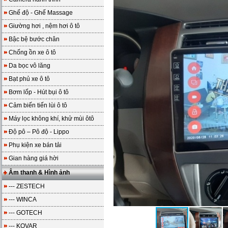
Ghế độ - Ghế Massage
Giường hơi , nệm hơi ô tô
Bậc bệ bước chân
Chống ồn xe ô tô
Da bọc vô lăng
Bạt phủ xe ô tô
Bơm lốp - Hút bụi ô tô
Cảm biến tiến lùi ô tô
Máy lọc không khí, khử mùi ôtô
Độ pô – Pô độ - Lippo
Phụ kiện xe bán tải
Gian hàng giá hời
Âm thanh & Hình ảnh
--- ZESTECH
--- WINCA
--- GOTECH
--- KOVAR