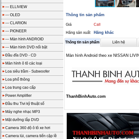
--- ELLIVIEW
Thông tin sản phẩm
--- OLED
--- CLARION
Giá
Call
--- PIONEER
Hãng khác
Hãng sản xuất
--- Màn hình ANDROID
Thông tin sản phẩm
Liên hệ
--- Màn hình DVD nổi bật
Đầu đĩa DVD - CD
Màn hình Android theo xe NISSAN LIVI
Màn hình ô tô các loại
Loa siêu trầm - Subwoofer
Loa phổ thông
Loa trung cao cấp
Power Amplifier
ThanhBinhAuto.com
Đầu thu Tivi kỹ thuật số
Máy nghe nhạc MP3
Mặt dưỡng lắp DVD
Camera 360 độ ô tô xe hơi
Camera lùi, camera tiến cập lề