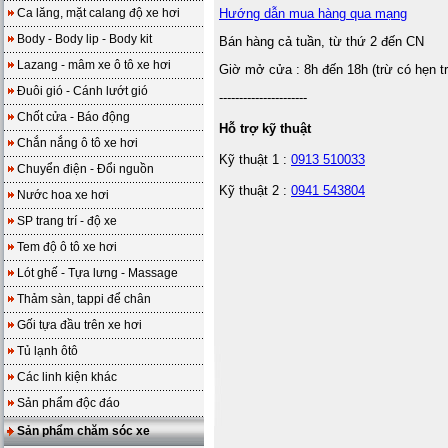
Ca lăng, mặt calang độ xe hơi
Hướng dẫn mua hàng qua mạng
Body - Body lip - Body kit
Bán hàng cả tuần, từ thứ 2 đến CN
Lazang - mâm xe ô tô xe hơi
Giờ mở cửa : 8h đến 18h (trừ có hẹn t
Đuôi gió - Cánh lướt gió
----------------------
Chốt cửa - Báo động
Hỗ trợ kỹ thuật
Chắn nắng ô tô xe hơi
Kỹ thuật 1 :
0913 510033
Chuyển điện - Đổi nguồn
Kỹ thuật 2 :
0941 543804
Nước hoa xe hơi
SP trang trí - độ xe
Tem độ ô tô xe hơi
Lót ghế - Tựa lưng - Massage
Thảm sàn, tappi để chân
Gối tựa đầu trên xe hơi
Tủ lạnh ôtô
Các linh kiện khác
Sản phẩm độc đáo
Sản phẩm chăm sóc xe