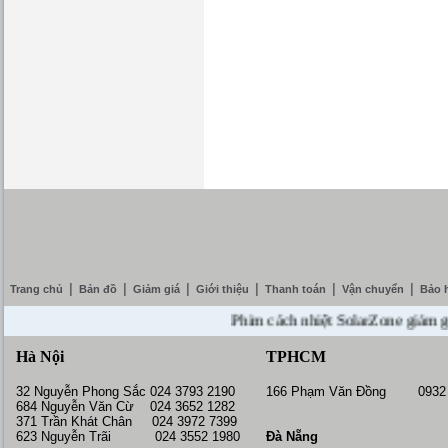
|
|
|
|
|
|
Trang chủ
Bản đồ
Giảm giá
Giới thiệu
Thanh toán
Vận chuyển
Bảo 
Phim cách nhiệt SolarZone giảm giá 10
Hà Nội
TPHCM
32 Nguyễn Phong Sắc 024 3793 2190
166 Phạm Văn Đồng 0932 
684 Nguyễn Văn Cừ 024 3652 1282
371 Trần Khát Chân 024 3972 7399
623 Nguyễn Trãi 024 3552 1980
Đà Nẵng