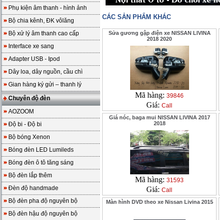
Phụ kiện âm thanh - hình ảnh
CÁC SẢN PHẨM KHÁC
Bộ chia kênh, ĐK vôlăng
Bộ xử lý âm thanh cao cấp
Sửa gương gập điện xe NISSAN LIVINA
2018 2020
Interface xe sang
Adapter USB - Ipod
Dây loa, dây nguồn, cầu chì
Gian hàng ký gửi – thanh lý
Mã hàng:
39846
Chuyên độ đèn
Giá:
Call
AOZOOM
Giá nóc, baga mui NISSAN LIVINA 2017
2018
Độ bi - Độ bi
Bộ bóng Xenon
Bóng đèn LED Lumileds
Bóng đèn ô tô tăng sáng
Bộ đèn lắp thêm
Mã hàng:
31593
Đèn độ handmade
Giá:
Call
Bộ đèn pha độ nguyên bộ
Màn hình DVD theo xe Nissan Livina 2015
Bộ đèn hậu độ nguyên bộ