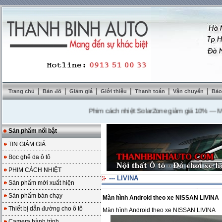
|
|
|
|
|
|
Trang chủ
Bản đồ
Giảm giá
Giới thiệu
Thanh toán
Vận chuyển
Bảo
Phim cách nhiệt SolarZone giảm giá 10%
---
Mua DV
Sản phẩm nổi bật
TIN GIẢM GIÁ
Bọc ghế da ô tô
PHIM CÁCH NHIỆT
--- LIVINA
Sản phẩm mới xuất hiện
Sản phẩm bán chạy
Màn hình Android theo xe NISSAN LIVINA
Thiết bị dẫn đường cho ô tô
Màn hình Android theo xe NISSAN LIVINA
Camera hành trình