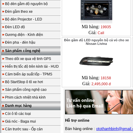
Bộ đèn gầm độ nguyên bộ
Đèn gầm theo xe
Bộ đèn Projector - LED
Mã hàng:
Đèn LED độ
19935
Giá:
Call
Gương điện - Kính điện
Đèn gầm độ LED nguyên bộ cả vỏ cho xe
Đèn pha - đèn hậu
Nissan Livina
Sản phẩm công nghệ
Theo dõi xe qua vệ tinh GPS
Hiển thị tốc độ trên kính lái - HUD
Cảm biến áp suất lốp - TPMS
Mã hàng:
18158
Bộ StartStop ô tô xe hơi
Giá:
2,495,000 đ
Sản phẩm công nghệ cao
Phim cách nhiệt nhà kính
Danh mục hàng
Còi ô tô các loại
Hỗ trợ online
Giá nóc - Baga mui
Bán hàng online :
otothanhbinh@gmail
Cản trước sau - Ốp cản