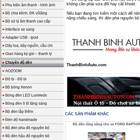
không cần phải sửa đổi hay cắt khoét.
Phụ kiện âm thanh - hình ảnh
Bộ chia kênh, ĐK vôlăng
Nếu bạn đang tìm kiếm một cách để nân
năng chiếu sáng, thì đèn pha nguyên bộ 
Bộ xử lý âm thanh cao cấp
Interface xe sang
Adapter USB - Ipod
Dây loa, dây nguồn, cầu chì
Gian hàng ký gửi – thanh lý
Chuyên độ đèn
ThanhBinhAuto.com
AOZOOM
Độ bi - Độ bi
Bộ bóng Xenon
Bóng đèn LED Lumileds
Bóng đèn ô tô tăng sáng
Bộ đèn lắp thêm
CÁC SẢN PHẨM KHÁC
Đèn độ handmade
Độ đèn tăng sáng cho xe FORD RAPTO
Bộ đèn pha độ nguyên bộ
Bộ đèn hậu độ nguyên bộ