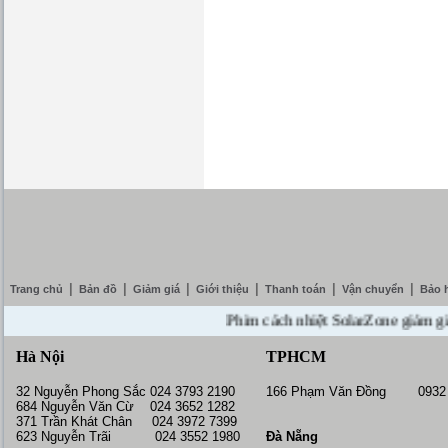
|
|
|
|
|
|
Trang chủ
Bản đồ
Giảm giá
Giới thiệu
Thanh toán
Vận chuyển
Bảo 
Phim cách nhiệt SolarZone giảm giá 10%
Hà Nội
TPHCM
32 Nguyễn Phong Sắc 024 3793 2190
166 Phạm Văn Đồng 0932 
684 Nguyễn Văn Cừ 024 3652 1282
371 Trần Khát Chân 024 3972 7399
623 Nguyễn Trãi 024 3552 1980
Đà Nẵng