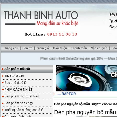
|
|
|
|
|
|
Trang chủ
Bản đồ
Giảm giá
Giới thiệu
Thanh toán
Vận chuyển
Bảo
Phim cách nhiệt SolarZone giảm giá 10%
---
Mua DVD tặ
Sản phẩm nổi bật
TIN GIẢM GIÁ
Bọc ghế da ô tô
PHIM CÁCH NHIỆT
--- RAPTOR
Sản phẩm mới xuất hiện
Sản phẩm bán chạy
Đèn pha nguyên bộ mẫu Bugatti cho xe 
Thiết bị dẫn đường cho ô tô
Đèn pha nguyên bộ mẫu
Camera hành trình