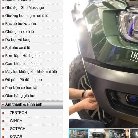
Ghế độ - Ghế Massage
Giường hơi , nệm hơi ô tô
Bậc bệ bước chân
Chống ồn xe ô tô
Da bọc vô lăng
Bạt phủ xe ô tô
Bơm lốp - Hút bụi ô tô
Cảm biến tiến lùi ô tô
Máy lọc không khí, khử mùi ôtô
Độ pô – Pô độ - Lippo
Phụ kiện xe bán tải
Gian hàng giá hời
Âm thanh & Hình ảnh
--- ZESTECH
--- WINCA
--- GOTECH
--- KOVAR