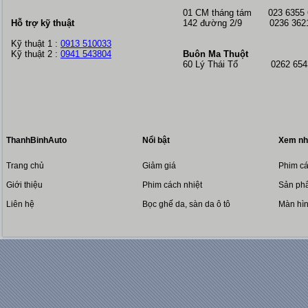
01 CM tháng tám
023 6355
Hỗ trợ kỹ thuật
142 đường 2/9 0236 362
Kỹ thuật 1 :
0913 510033
Kỹ thuật 2 :
0941 543804
Buôn Ma Thuột
60 Lý Thái Tổ 0262 6543
ThanhBinhAuto
Nổi bật
Xem nh
Trang chủ
Giảm giá
Phim cá
Giới thiệu
Phim cách nhiệt
Sản phẩ
Liên hệ
Bọc ghế da, sàn da ô tô
Màn hì