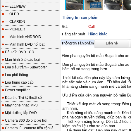
--- ELLIVIEW
--- OLED
Thông tin sản phẩm
--- CLARION
Giá
Call
--- PIONEER
Hãng khác
Hãng sản xuất
--- Màn hình ANDROID
Thông tin sản phẩm
Liên hệ
--- Màn hình DVD nổi bật
Đầu đĩa DVD - CD
Đèn pha nguyên bộ mẫu Bugatti cho x
Màn hình ô tô các loại
Đèn pha nguyên bộ mẫu Bugatti cho xe 
Loa siêu trầm - Subwoofer
hầm hố và sang trọng hơn.
Loa phổ thông
Thiết kế của đèn pha này lấy cảm hứng 
nét sắc sảo và cụm đèn LED hiện đại. Đ
Loa trung cao cấp
khả năng chiếu sáng mạnh mẽ và tiết k
Power Amplifier
Ưu điểm của đèn pha nguyên bộ mẫu B
Đầu thu Tivi kỹ thuật số
Thiết kế đẹp mắt và sang trọng: Đèn ph
Máy nghe nhạc MP3
ánh nhìn.
Khả năng chiếu sáng mạnh mẽ: Đèn LED
Mặt dưỡng lắp DVD
pha halogen truyền thống, giúp bạn lái 
Camera 360 độ ô tô xe hơi
Tiết kiệm năng lượng: Đèn LED tiêu thụ
kiệm nhiên liệu cho xe của bạn.
Camera lùi, camera tiến cập lề
Dễ dàng lắp đặt: Đèn pha này được th