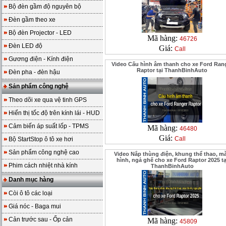
Bộ đèn gầm độ nguyên bộ
Đèn gầm theo xe
Bộ đèn Projector - LED
Mã hàng:
46726
Đèn LED độ
Giá:
Call
Gương điện - Kính điện
Video Cấu hình âm thanh cho xe Ford Ran
Raptor tại ThanhBinhAuto
Đèn pha - đèn hậu
Sản phẩm công nghệ
Theo dõi xe qua vệ tinh GPS
Hiển thị tốc độ trên kính lái - HUD
Cảm biến áp suất lốp - TPMS
Mã hàng:
46480
Giá:
Call
Bộ StartStop ô tô xe hơi
Sản phẩm công nghệ cao
Video Nắp thùng điện, khung thể thao, m
hình, ngả ghế cho xe Ford Raptor 2025 tạ
Phim cách nhiệt nhà kính
ThanhBinhAuto
Danh mục hàng
Còi ô tô các loại
Giá nóc - Baga mui
Cản trước sau - Ốp cản
Mã hàng:
45809