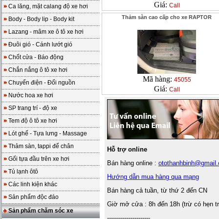
Giá:
Call
Ca lăng, mặt calang độ xe hơi
Thảm sàn cao cấp cho xe RAPTOR
Body - Body lip - Body kit
Lazang - mâm xe ô tô xe hơi
Đuôi gió - Cánh lướt gió
Chốt cửa - Báo động
Chắn nắng ô tô xe hơi
Mã hàng:
45055
Chuyển điện - Đổi nguồn
Giá:
Call
Nước hoa xe hơi
SP trang trí - độ xe
Tem độ ô tô xe hơi
Lót ghế - Tựa lưng - Massage
Thảm sàn, tappi để chân
Hỗ trợ online
Gối tựa đầu trên xe hơi
Bán hàng online :
otothanhbinh@gmail
Tủ lạnh ôtô
Hướng dẫn mua hàng qua mạng
Các linh kiện khác
Bán hàng cả tuần, từ thứ 2 đến CN
Sản phẩm độc đáo
Giờ mở cửa : 8h đến 18h (trừ có hẹn t
Sản phẩm chăm sóc xe
----------------------