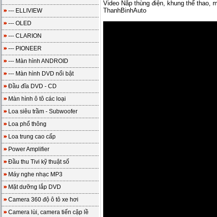
Video Nắp thùng điện, khung thể thao, m
ThanhBinhAuto
--- ELLIVIEW
--- OLED
--- CLARION
--- PIONEER
--- Màn hình ANDROID
--- Màn hình DVD nổi bật
Đầu đĩa DVD - CD
Màn hình ô tô các loại
Loa siêu trầm - Subwoofer
Loa phổ thông
Loa trung cao cấp
Power Amplifier
Đầu thu Tivi kỹ thuật số
Máy nghe nhạc MP3
Mặt dưỡng lắp DVD
Camera 360 độ ô tô xe hơi
Camera lùi, camera tiến cập lề