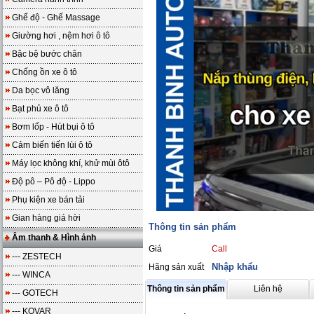
Ghế độ - Ghế Massage
Giường hơi , nệm hơi ô tô
Bậc bệ bước chân
Chống ồn xe ô tô
Da bọc vô lăng
Bạt phủ xe ô tô
Bơm lốp - Hút bụi ô tô
Cảm biến tiến lùi ô tô
Máy lọc không khí, khử mùi ôtô
Độ pô – Pô độ - Lippo
Phụ kiện xe bán tải
Gian hàng giá hời
Thông tin sản phẩm
Âm thanh & Hình ảnh
Giá
Call
--- ZESTECH
Nhập khẩu
Hãng sản xuất
--- WINCA
Thông tin sản phẩm
Liên hệ
--- GOTECH
--- KOVAR