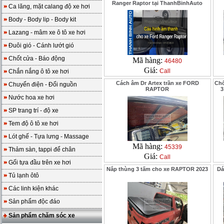
Ranger Raptor tại ThanhBinhAuto
Ca lăng, mặt calang độ xe hơi
Body - Body lip - Body kit
Lazang - mâm xe ô tô xe hơi
Đuôi gió - Cánh lướt gió
Chốt cửa - Báo động
Mã hàng:
46480
Giá:
Call
Chắn nắng ô tô xe hơi
Cách âm Dr Artex trần xe FORD
Chố
Chuyển điện - Đổi nguồn
RAPTOR
3
Nước hoa xe hơi
SP trang trí - độ xe
Tem độ ô tô xe hơi
Lót ghế - Tựa lưng - Massage
Mã hàng:
45339
Thảm sàn, tappi để chân
Giá:
Call
Gối tựa đầu trên xe hơi
Nắp thùng 3 tấm cho xe RAPTOR 2023
Dá
Tủ lạnh ôtô
Các linh kiện khác
Sản phẩm độc đáo
Sản phẩm chăm sóc xe