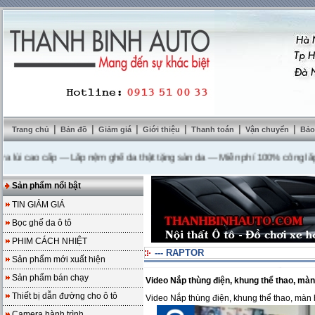
|
|
|
|
|
|
Trang chủ
Bản đồ
Giảm giá
Giới thiệu
Thanh toán
Vận chuyển
Bảo
 cao cấp
---
Lắp nệm ghế da thật tặng sàn da
---
Miễn phí 100% công lắp đặt
Sản phẩm nổi bật
TIN GIẢM GIÁ
Bọc ghế da ô tô
PHIM CÁCH NHIỆT
--- RAPTOR
Sản phẩm mới xuất hiện
Sản phẩm bán chạy
Video Nắp thùng điện, khung thể thao, màn
Thiết bị dẫn đường cho ô tô
Video Nắp thùng điện, khung thể thao, màn 
Camera hành trình