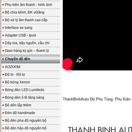
Phụ kiện âm thanh - hình ảnh
Bộ chia kênh, ĐK vôlăng
Bộ xử lý âm thanh cao cấp
Interface xe sang
Adapter USB - Ipod
Dây loa, dây nguồn, cầu chì
Gian hàng ký gửi – thanh lý
Chuyên độ đèn
AOZOOM
Độ bi - Độ bi
Bộ bóng Xenon
Bóng đèn LED Lumileds
Bóng đèn ô tô tăng sáng
ThanhBinhAuto Đủ Phụ Tùng, Phụ Kiện 
Bộ đèn lắp thêm
Đèn độ handmade
Bộ đèn pha độ nguyên bộ
Bộ đèn hậu độ nguyên bộ