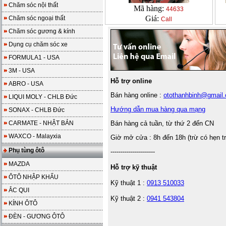
Chăm sóc nội thất
Mã hàng:
44633
Giá:
Chăm sóc ngoại thất
Call
Chăm sóc gương & kính
Dụng cụ chăm sóc xe
FORMULA1 - USA
3M - USA
Hỗ trợ online
ABRO - USA
Bán hàng online :
otothanhbinh@gmail
LIQUI MOLY - CHLB Đức
Hướng dẫn mua hàng qua mạng
SONAX - CHLB Đức
CARMATE - NHẬT BẢN
Bán hàng cả tuần, từ thứ 2 đến CN
WAXCO - Malayxia
Giờ mở cửa : 8h đến 18h (trừ có hẹn t
Phụ tùng ôtô
----------------------
MAZDA
Hỗ trợ kỹ thuật
ÔTÔ NHẬP KHẨU
Kỹ thuật 1 :
0913 510033
ẮC QUI
Kỹ thuật 2 :
0941 543804
KÍNH ÔTÔ
ĐÈN - GƯƠNG ÔTÔ