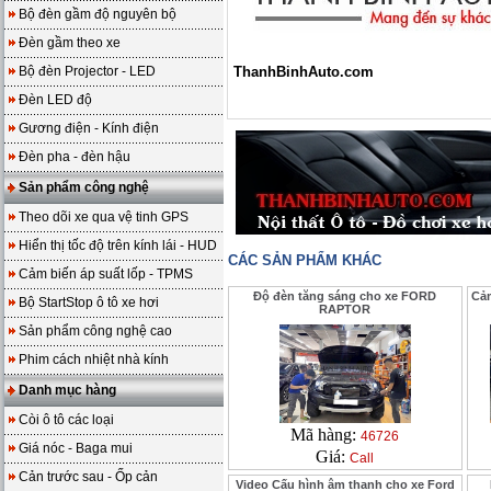
Bộ đèn gầm độ nguyên bộ
Đèn gầm theo xe
Bộ đèn Projector - LED
ThanhBinhAuto.com
Đèn LED độ
Gương điện - Kính điện
Đèn pha - đèn hậu
Sản phẩm công nghệ
Theo dõi xe qua vệ tinh GPS
Hiển thị tốc độ trên kính lái - HUD
CÁC SẢN PHẨM KHÁC
Cảm biến áp suất lốp - TPMS
Độ đèn tăng sáng cho xe FORD
Cảm
Bộ StartStop ô tô xe hơi
RAPTOR
Sản phẩm công nghệ cao
Phim cách nhiệt nhà kính
Danh mục hàng
Còi ô tô các loại
Mã hàng:
46726
Giá nóc - Baga mui
Giá:
Call
Cản trước sau - Ốp cản
Video Cấu hình âm thanh cho xe Ford