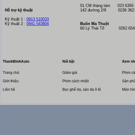
01 CM tháng tám
023 6355
Hỗ trợ kỹ thuật
142 đường 2/9 0236 362
Kỹ thuật 1 :
0913 510033
Kỹ thuật 2 :
0941 543804
Buôn Ma Thuột
60 Lý Thái Tổ 0262 6543
ThanhBinhAuto
Nổi bật
Xem nh
Trang chủ
Giảm giá
Phim cá
Giới thiệu
Phim cách nhiệt
Sản phẩ
Liên hệ
Bọc ghế da, sàn da ô tô
Màn hì