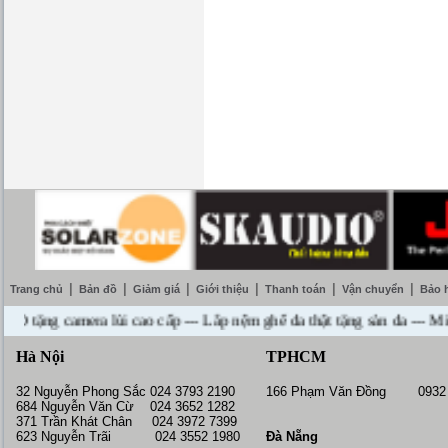
|
|
|
|
|
|
Trang chủ
Bản đồ
Giảm giá
Giới thiệu
Thanh toán
Vận chuyển
Bảo 
g camera lùi cao cấp --- Lắp nệm ghế da thật tặng sàn da --- Miễn p
Hà Nội
TPHCM
32 Nguyễn Phong Sắc 024 3793 2190
166 Phạm Văn Đồng 0932 
684 Nguyễn Văn Cừ 024 3652 1282
371 Trần Khát Chân 024 3972 7399
623 Nguyễn Trãi 024 3552 1980
Đà Nẵng