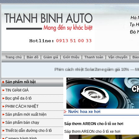
|
|
|
|
|
|
Trang chủ
Bản đồ
Giảm giá
Giới thiệu
Thanh toán
Vận chuyển
Bảo
Phim cách nhiệt SolarZone giảm giá 10%
---
Mua DVD
Sản phẩm nổi bật
TIN GIẢM GIÁ
Bọc ghế da ô tô
PHIM CÁCH NHIỆT
Nước hoa xe hơi
Sản phẩm mới xuất hiện
Sản phẩm bán chạy
Sáp thơm AREON cho ô tô xe hơi
Thiết bị dẫn đường cho ô tô
Sáp thơm AREON cho ô tô xe hơi
Camera hành trình