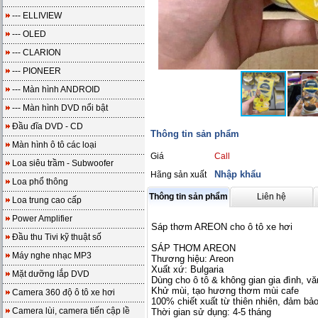
--- ELLIVIEW
--- OLED
--- CLARION
--- PIONEER
--- Màn hình ANDROID
--- Màn hình DVD nổi bật
Đầu đĩa DVD - CD
Thông tin sản phẩm
Màn hình ô tô các loại
Giá
Call
Loa siêu trầm - Subwoofer
Nhập khẩu
Hãng sản xuất
Loa phổ thông
Thông tin sản phẩm
Liên hệ
Loa trung cao cấp
Power Amplifier
Sáp thơm AREON cho ô tô xe hơi
Đầu thu Tivi kỹ thuật số
SÁP THƠM AREON
Máy nghe nhạc MP3
Thương hiệu: Areon
Xuất xứ: Bulgaria
Mặt dưỡng lắp DVD
Dùng cho ô tô & không gian gia đình, v
Khử mùi, tạo hương thơm mùi cafe
Camera 360 độ ô tô xe hơi
100% chiết xuất từ thiên nhiên, đảm bả
Camera lùi, camera tiến cập lề
Thời gian sử dụng: 4-5 tháng