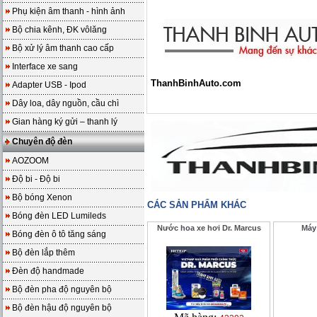
Phụ kiện âm thanh - hình ảnh
Bộ chia kênh, ĐK vôlăng
Bộ xử lý âm thanh cao cấp
Interface xe sang
ThanhBinhAuto.com
Adapter USB - Ipod
Dây loa, dây nguồn, cầu chì
Gian hàng ký gửi – thanh lý
Chuyên độ đèn
AOZOOM
Độ bi - Độ bi
Bộ bóng Xenon
CÁC SẢN PHẨM KHÁC
Bóng đèn LED Lumileds
Nước hoa xe hơi Dr. Marcus
Máy 
Bóng đèn ô tô tăng sáng
Bộ đèn lắp thêm
Đèn độ handmade
Bộ đèn pha độ nguyên bộ
Bộ đèn hậu độ nguyên bộ