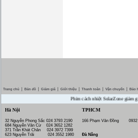
|
|
|
|
|
|
Trang chủ
Bản đồ
Giảm giá
Giới thiệu
Thanh toán
Vận chuyển
Bảo 
Phim cách nhiệt SolarZone giảm giá 10%
Hà Nội
TPHCM
32 Nguyễn Phong Sắc 024 3793 2190
166 Phạm Văn Đồng 0932 
684 Nguyễn Văn Cừ 024 3652 1282
371 Trần Khát Chân 024 3972 7399
623 Nguyễn Trãi 024 3552 1980
Đà Nẵng