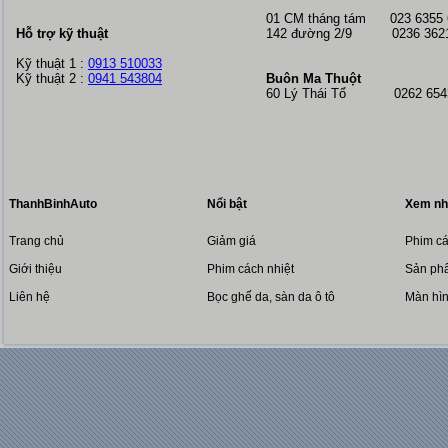
01 CM tháng tám
023 6355
Hỗ trợ kỹ thuật
142 đường 2/9 0236 362
Kỹ thuật 1 :
0913 510033
Kỹ thuật 2 :
0941 543804
Buôn Ma Thuột
60 Lý Thái Tổ 0262 6543
ThanhBinhAuto
Nổi bật
Xem nh
Trang chủ
Giảm giá
Phim cá
Giới thiệu
Phim cách nhiệt
Sản phẩ
Liên hệ
Bọc ghế da, sàn da ô tô
Màn hì