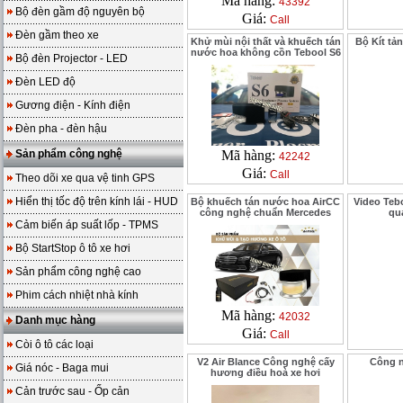
Mã hàng:
43392
Bộ đèn gầm độ nguyên bộ
Giá:
Call
Đèn gầm theo xe
Khử mùi nội thất và khuếch tán
Bộ Kít tản
nước hoa không cồn Tebool S6
Bộ đèn Projector - LED
Đèn LED độ
Gương điện - Kính điện
Đèn pha - đèn hậu
Sản phẩm công nghệ
Mã hàng:
42242
Giá:
Call
Theo dõi xe qua vệ tinh GPS
Hiển thị tốc độ trên kính lái - HUD
Bộ khuếch tán nước hoa AirCC
Video Teb
công nghệ chuẩn Mercedes
qua
Cảm biến áp suất lốp - TPMS
Bộ StartStop ô tô xe hơi
Sản phẩm công nghệ cao
Phim cách nhiệt nhà kính
Mã hàng:
42032
Danh mục hàng
Giá:
Call
Còi ô tô các loại
V2 Air Blance Công nghệ cấy
Công n
Giá nóc - Baga mui
hương điều hoà xe hơi
Cản trước sau - Ốp cản