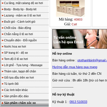
Ca lăng, mặt calang độ xe hơi
Body - Body lip - Body kit
Lazang - mâm xe ô tô xe hơi
Mã hàng:
40803
Đuôi gió - Cánh lướt gió
Giá:
Call
Chốt cửa - Báo động
Chắn nắng ô tô xe hơi
Chuyển điện - Đổi nguồn
Nước hoa xe hơi
SP trang trí - độ xe
Hỗ trợ online
Tem độ ô tô xe hơi
Bán hàng online :
otothanhbinh@gmail
Lót ghế - Tựa lưng - Massage
Hướng dẫn mua hàng qua mạng
Thảm sàn, tappi để chân
Bán hàng cả tuần, từ thứ 2 đến CN
Gối tựa đầu trên xe hơi
Giờ mở cửa : 8h đến 18h (trừ có hẹn t
Tủ lạnh ôtô
----------------------
Các linh kiện khác
Hỗ trợ kỹ thuật
Sản phẩm độc đáo
Kỹ thuật 1 :
0913 510033
Sản phẩm chăm sóc xe