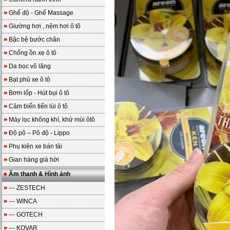
Ghế độ - Ghế Massage
Giường hơi , nệm hơi ô tô
Bậc bệ bước chân
Chống ồn xe ô tô
Da bọc vô lăng
Bạt phủ xe ô tô
Bơm lốp - Hút bụi ô tô
Cảm biến tiến lùi ô tô
Máy lọc không khí, khử mùi ôtô
Độ pô – Pô độ - Lippo
Phụ kiện xe bán tải
Gian hàng giá hời
Âm thanh & Hình ảnh
--- ZESTECH
--- WINCA
--- GOTECH
--- KOVAR