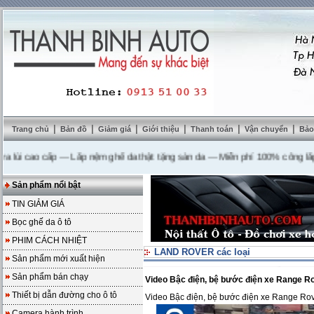
|
|
|
|
|
|
Trang chủ
Bản đồ
Giảm giá
Giới thiệu
Thanh toán
Vận chuyển
Bảo
cao cấp
---
Lắp nệm ghế da thật tặng sàn da
---
Miễn phí 100% công lắp đặt
Sản phẩm nổi bật
TIN GIẢM GIÁ
Bọc ghế da ô tô
PHIM CÁCH NHIỆT
LAND ROVER các loại
Sản phẩm mới xuất hiện
Sản phẩm bán chạy
Video Bậc điện, bệ bước điện xe Range R
Thiết bị dẫn đường cho ô tô
Video Bậc điện, bệ bước điện xe Range Ro
Camera hành trình