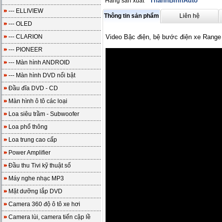
ThanhBinhAuto
Hãng sản xuất
--- ELLIVIEW
Thông tin sản phẩm
Liên hệ
--- OLED
--- CLARION
Video Bậc điện, bệ bước điện xe Range
--- PIONEER
--- Màn hình ANDROID
--- Màn hình DVD nổi bật
Đầu đĩa DVD - CD
Màn hình ô tô các loại
Loa siêu trầm - Subwoofer
Loa phổ thông
Loa trung cao cấp
Power Amplifier
Đầu thu Tivi kỹ thuật số
Máy nghe nhạc MP3
Mặt dưỡng lắp DVD
Camera 360 độ ô tô xe hơi
Camera lùi, camera tiến cập lề