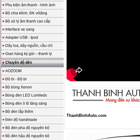
Phụ kiện âm thanh - hình ảnh
Bộ chia kênh, ĐK vôlăng
Bộ xử lý âm thanh cao cấp
Interface xe sang
Adapter USB - Ipod
Dây loa, dây nguồn, cầu chì
Gian hàng ký gửi – thanh lý
Chuyên độ đèn
AOZOOM
Độ bi - Độ bi
Bộ bóng Xenon
Bóng đèn LED Lumileds
Bóng đèn ô tô tăng sáng
Bộ đèn lắp thêm
ThanhBinhAuto.com
Đèn độ handmade
Bộ đèn pha độ nguyên bộ
Bộ đèn hậu độ nguyên bộ