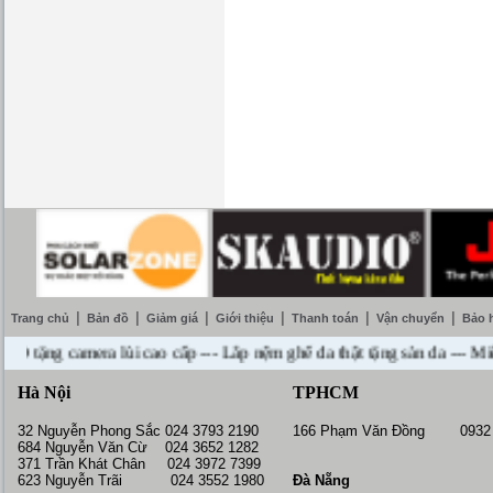
|
|
|
|
|
|
Trang chủ
Bản đồ
Giảm giá
Giới thiệu
Thanh toán
Vận chuyển
Bảo 
 camera lùi cao cấp --- Lắp nệm ghế da thật tặng sàn da --- Miễn phí
Hà Nội
TPHCM
32 Nguyễn Phong Sắc 024 3793 2190
166 Phạm Văn Đồng 0932 
684 Nguyễn Văn Cừ 024 3652 1282
371 Trần Khát Chân 024 3972 7399
623 Nguyễn Trãi 024 3552 1980
Đà Nẵng