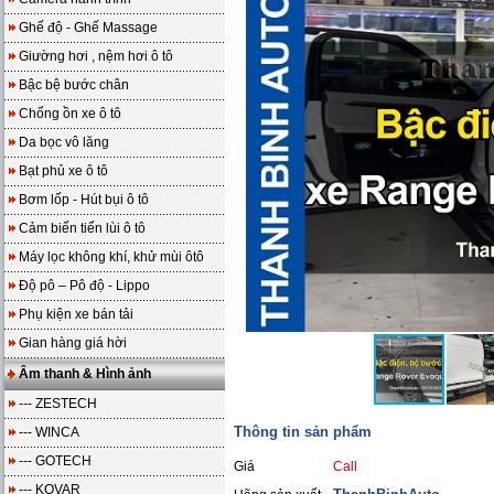
Ghế độ - Ghế Massage
Giường hơi , nệm hơi ô tô
Bậc bệ bước chân
Chống ồn xe ô tô
Da bọc vô lăng
Bạt phủ xe ô tô
Bơm lốp - Hút bụi ô tô
Cảm biến tiến lùi ô tô
Máy lọc không khí, khử mùi ôtô
Độ pô – Pô độ - Lippo
Phụ kiện xe bán tải
Gian hàng giá hời
Âm thanh & Hình ảnh
--- ZESTECH
Thông tin sản phẩm
--- WINCA
--- GOTECH
Giá
Call
--- KOVAR