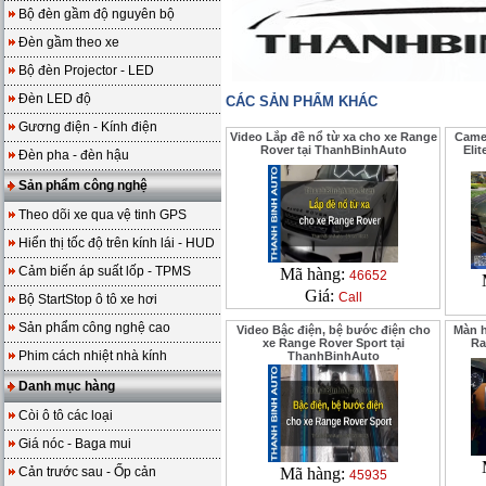
Bộ đèn gầm độ nguyên bộ
Đèn gầm theo xe
Bộ đèn Projector - LED
Đèn LED độ
CÁC SẢN PHẨM KHÁC
Gương điện - Kính điện
Video Lắp đề nổ từ xa cho xe Range
Camer
Rover tại ThanhBinhAuto
Elit
Đèn pha - đèn hậu
Sản phẩm công nghệ
Theo dõi xe qua vệ tinh GPS
Hiển thị tốc độ trên kính lái - HUD
Cảm biến áp suất lốp - TPMS
Mã hàng:
46652
Giá:
Call
Bộ StartStop ô tô xe hơi
Sản phẩm công nghệ cao
Video Bậc điện, bệ bước điện cho
Màn h
xe Range Rover Sport tại
Ra
Phim cách nhiệt nhà kính
ThanhBinhAuto
Danh mục hàng
Còi ô tô các loại
Giá nóc - Baga mui
Cản trước sau - Ốp cản
Mã hàng:
45935