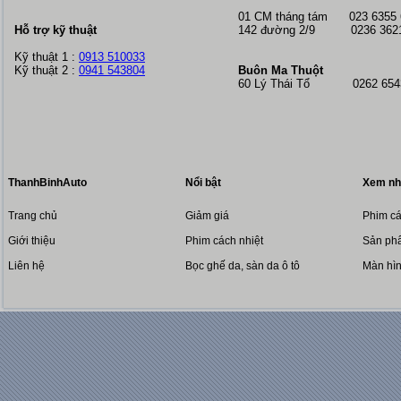
01 CM tháng tám
023 6355
Hỗ trợ kỹ thuật
142 đường 2/9 0236 362
Kỹ thuật 1 :
0913 510033
Kỹ thuật 2 :
0941 543804
Buôn Ma Thuột
60 Lý Thái Tổ 0262 6543
ThanhBinhAuto
Nổi bật
Xem nh
Trang chủ
Giảm giá
Phim cá
Giới thiệu
Phim cách nhiệt
Sản phẩ
Liên hệ
Bọc ghế da, sàn da ô tô
Màn hì