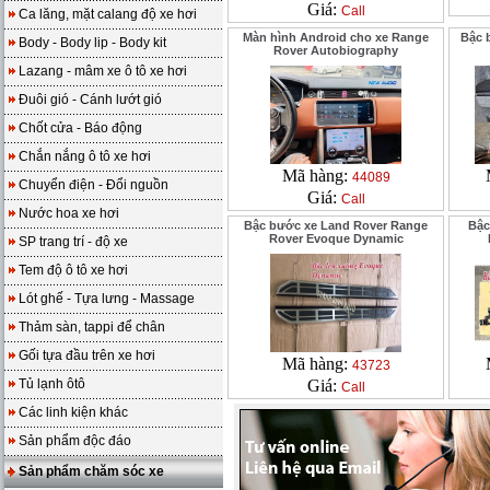
Giá:
Call
Ca lăng, mặt calang độ xe hơi
Màn hình Android cho xe Range
Bậc 
Body - Body lip - Body kit
Rover Autobiography
Lazang - mâm xe ô tô xe hơi
Đuôi gió - Cánh lướt gió
Chốt cửa - Báo động
Chắn nắng ô tô xe hơi
Mã hàng:
44089
Chuyển điện - Đổi nguồn
Giá:
Call
Nước hoa xe hơi
Bậc bước xe Land Rover Range
Bậc
Rover Evoque Dynamic
SP trang trí - độ xe
Tem độ ô tô xe hơi
Lót ghế - Tựa lưng - Massage
Thảm sàn, tappi để chân
Gối tựa đầu trên xe hơi
Mã hàng:
43723
Tủ lạnh ôtô
Giá:
Call
Các linh kiện khác
Sản phẩm độc đáo
Sản phẩm chăm sóc xe