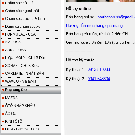
Chăm sóc nội thất
Hỗ trợ online
Chăm sóc ngoại thất
Bán hàng online :
otothanhbinh@gmail
Chăm sóc gương & kính
Hướng dẫn mua hàng qua mạng
Dụng cụ chăm sóc xe
Bán hàng cả tuần, từ thứ 2 đến CN
FORMULA1 - USA
3M - USA
Giờ mở cửa : 8h đến 18h (trừ có hẹn t
ABRO - USA
----------------------
LIQUI MOLY - CHLB Đức
Hỗ trợ kỹ thuật
SONAX - CHLB Đức
Kỹ thuật 1 :
0913 510033
CARMATE - NHẬT BẢN
Kỹ thuật 2 :
0941 543804
WAXCO - Malayxia
Phụ tùng ôtô
MAZDA
ÔTÔ NHẬP KHẨU
ẮC QUI
KÍNH ÔTÔ
ĐÈN - GƯƠNG ÔTÔ