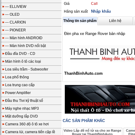
Giá
Call
--- ELLIVIEW
Nhập khẩu
Hãng sản xuất
--- OLED
Thông tin sản phẩm
Liên hệ
--- CLARION
--- PIONEER
Đèn pha xe Range Rover bản nhập
--- Màn hình ANDROID
--- Màn hình DVD nổi bật
Đầu đĩa DVD - CD
Màn hình ô tô các loại
Loa siêu trầm - Subwoofer
ThanhBinhAuto.com
Loa phổ thông
Loa trung cao cấp
Power Amplifier
Đầu thu Tivi kỹ thuật số
Máy nghe nhạc MP3
Mặt dưỡng lắp DVD
CÁC SẢN PHẨM KHÁC
Camera 360 độ ô tô xe hơi
Video Lắp đề nổ từ xa cho xe Range
Camer
Camera lùi, camera tiến cập lề
Rover tại ThanhBinhAuto
Elit