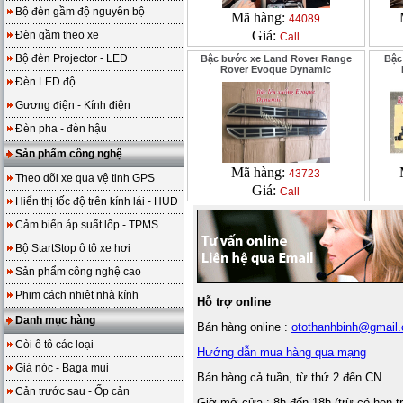
Bộ đèn gầm độ nguyên bộ
Mã hàng:
44089
Giá:
Đèn gầm theo xe
Call
Bộ đèn Projector - LED
Bậc bước xe Land Rover Range
Bậc
Rover Evoque Dynamic
Đèn LED độ
Gương điện - Kính điện
Đèn pha - đèn hậu
Sản phẩm công nghệ
Mã hàng:
43723
Theo dõi xe qua vệ tinh GPS
Giá:
Call
Hiển thị tốc độ trên kính lái - HUD
Cảm biến áp suất lốp - TPMS
Bộ StartStop ô tô xe hơi
Sản phẩm công nghệ cao
Phim cách nhiệt nhà kính
Hỗ trợ online
Danh mục hàng
Bán hàng online :
otothanhbinh@gmail
Còi ô tô các loại
Hướng dẫn mua hàng qua mạng
Giá nóc - Baga mui
Bán hàng cả tuần, từ thứ 2 đến CN
Cản trước sau - Ốp cản
Giờ mở cửa : 8h đến 18h (trừ có hẹn t