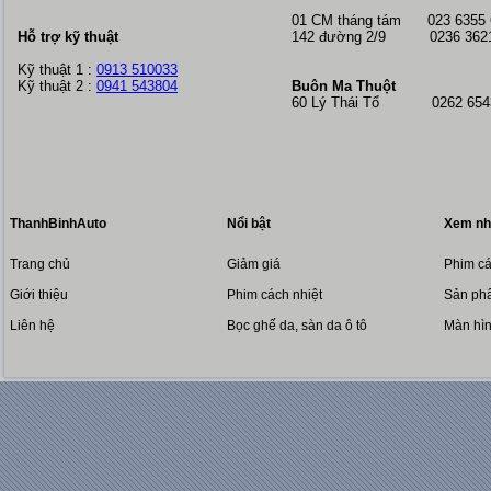
01 CM tháng tám
023 6355
Hỗ trợ kỹ thuật
142 đường 2/9 0236 362
Kỹ thuật 1 :
0913 510033
Kỹ thuật 2 :
0941 543804
Buôn Ma Thuột
60 Lý Thái Tổ 0262 6543
ThanhBinhAuto
Nổi bật
Xem nh
Trang chủ
Giảm giá
Phim cá
Giới thiệu
Phim cách nhiệt
Sản phẩ
Liên hệ
Bọc ghế da, sàn da ô tô
Màn hì