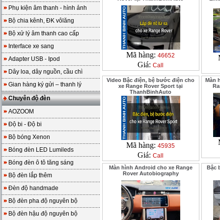
Phụ kiện âm thanh - hình ảnh
Bộ chia kênh, ĐK vôlăng
Bộ xử lý âm thanh cao cấp
Interface xe sang
Mã hàng:
46652
Adapter USB - Ipod
Giá:
Call
Dây loa, dây nguồn, cầu chì
Video Bậc điện, bệ bước điện cho
Màn h
Gian hàng ký gửi – thanh lý
xe Range Rover Sport tại
Ra
ThanhBinhAuto
Chuyên độ đèn
AOZOOM
Độ bi - Độ bi
Bộ bóng Xenon
Mã hàng:
45935
Bóng đèn LED Lumileds
Giá:
Call
Bóng đèn ô tô tăng sáng
Màn hình Android cho xe Range
Bậc 
Rover Autobiography
Bộ đèn lắp thêm
Đèn độ handmade
Bộ đèn pha độ nguyên bộ
Bộ đèn hậu độ nguyên bộ