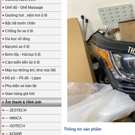
Ghế độ - Ghế Massage
Giường hơi , nệm hơi ô tô
Bậc bệ bước chân
Chống ồn xe ô tô
Da bọc vô lăng
Bạt phủ xe ô tô
Bơm lốp - Hút bụi ô tô
Cảm biến tiến lùi ô tô
Máy lọc không khí, khử mùi ôtô
Độ pô – Pô độ - Lippo
Phụ kiện xe bán tải
Gian hàng giá hời
Âm thanh & Hình ảnh
--- ZESTECH
--- WINCA
--- GOTECH
Thông tin sản phẩm
--- KOVAR