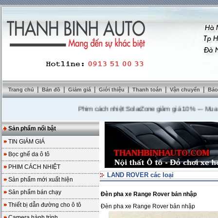
|
|
|
|
|
|
Trang chủ
Bản đồ
Giảm giá
Giới thiệu
Thanh toán
Vận chuyển
Bảo
Phim cách nhiệt SolarZone giảm giá 10%
---
Mua DVD t
Sản phẩm nổi bật
TIN GIẢM GIÁ
Bọc ghế da ô tô
PHIM CÁCH NHIỆT
LAND ROVER các loại
Sản phẩm mới xuất hiện
Sản phẩm bán chạy
Đèn pha xe Range Rover bản nhập
Thiết bị dẫn đường cho ô tô
Đèn pha xe Range Rover bản nhập
Camera hành trình