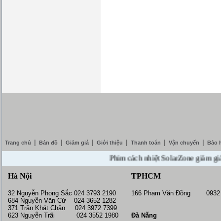
|
|
|
|
|
|
Trang chủ
Bản đồ
Giảm giá
Giới thiệu
Thanh toán
Vận chuyển
Bảo 
Phim cách nhiệt SolarZone giảm giá 10% 
Hà Nội
TPHCM
32 Nguyễn Phong Sắc 024 3793 2190
166 Phạm Văn Đồng 0932 
684 Nguyễn Văn Cừ 024 3652 1282
371 Trần Khát Chân 024 3972 7399
623 Nguyễn Trãi 024 3552 1980
Đà Nẵng