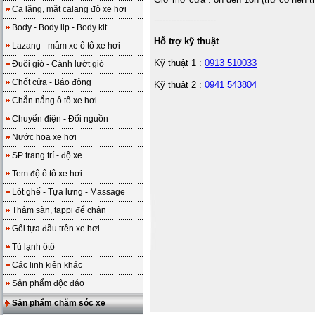
Ca lăng, mặt calang độ xe hơi
----------------------
Body - Body lip - Body kit
Hỗ trợ kỹ thuật
Lazang - mâm xe ô tô xe hơi
Kỹ thuật 1 :
0913 510033
Đuôi gió - Cánh lướt gió
Chốt cửa - Báo động
Kỹ thuật 2 :
0941 543804
Chắn nắng ô tô xe hơi
Chuyển điện - Đổi nguồn
Nước hoa xe hơi
SP trang trí - độ xe
Tem độ ô tô xe hơi
Lót ghế - Tựa lưng - Massage
Thảm sàn, tappi để chân
Gối tựa đầu trên xe hơi
Tủ lạnh ôtô
Các linh kiện khác
Sản phẩm độc đáo
Sản phẩm chăm sóc xe