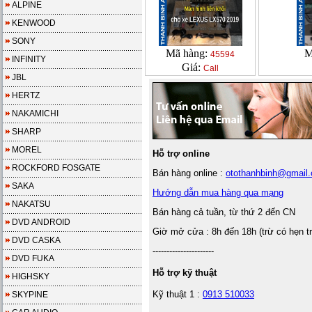
ALPINE
KENWOOD
SONY
Mã hàng:
M
45594
INFINITY
Giá:
Call
JBL
HERTZ
NAKAMICHI
SHARP
MOREL
Hỗ trợ online
ROCKFORD FOSGATE
Bán hàng online :
otothanhbinh@gmail
SAKA
Hướng dẫn mua hàng qua mạng
NAKATSU
Bán hàng cả tuần, từ thứ 2 đến CN
DVD ANDROID
Giờ mở cửa : 8h đến 18h (trừ có hẹn t
DVD CASKA
----------------------
DVD FUKA
Hỗ trợ kỹ thuật
HIGHSKY
Kỹ thuật 1 :
0913 510033
SKYPINE