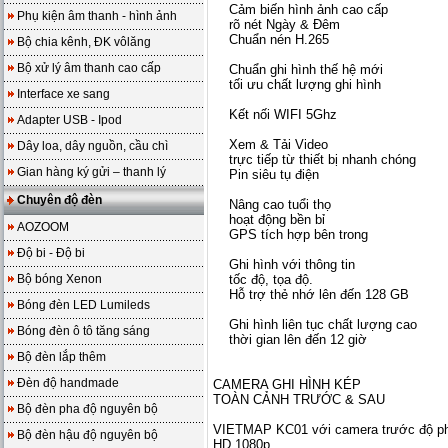
Cảm biến hình ảnh cao cấp
Phụ kiện âm thanh - hình ảnh
rõ nét Ngày & Đêm
Chuẩn nén H.265
Bộ chia kênh, ĐK vôlăng
Bộ xử lý âm thanh cao cấp
Chuẩn ghi hình thế hệ mới
tối ưu chất lượng ghi hình
Interface xe sang
Kết nối WIFI 5Ghz
Adapter USB - Ipod
Xem & Tải Video
Dây loa, dây nguồn, cầu chì
trực tiếp từ thiết bị nhanh chóng
Gian hàng ký gửi – thanh lý
Pin siêu tụ điện
Chuyên độ đèn
Nâng cao tuổi thọ
hoạt động bền bỉ
AOZOOM
GPS tích hợp bên trong
Độ bi - Độ bi
Ghi hình với thông tin
Bộ bóng Xenon
tốc độ, tọa độ.
Hỗ trợ thẻ nhớ lên đến 128 GB
Bóng đèn LED Lumileds
Ghi hình liên tục chất lượng cao
Bóng đèn ô tô tăng sáng
thời gian lên đến 12 giờ
Bộ đèn lắp thêm
Đèn độ handmade
CAMERA GHI HÌNH KÉP
TOÀN CẢNH TRƯỚC & SAU
Bộ đèn pha độ nguyên bộ
VIETMAP KC01 với camera trước độ ph
Bộ đèn hậu độ nguyên bộ
HD 1080p