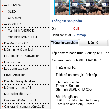
--- ELLIVIEW
--- OLED
--- CLARION
Thông tin sản phẩm
--- PIONEER
Giá
Call
--- Màn hình ANDROID
Vietmap
Hãng sản xuất
--- Màn hình DVD nổi bật
Thông tin sản phẩm
Liên hệ
Đầu đĩa DVD - CD
Màn hình ô tô các loại
Lắp camera hành trình Vietmap KC01 
Loa siêu trầm - Subwoofer
Camera hành trình VIETMAP KC01
Loa phổ thông
Tính năng nổi bật
Loa trung cao cấp
Thiết kế camera ghi hình kép
Power Amplifier
Đầu thu Tivi kỹ thuật số
Ghi hình cùng lúc
Trước & Sau xe
Máy nghe nhạc MP3
Ghi hình SUPER HD (2K)
Mặt dưỡng lắp DVD
Độ phân giải cao
Camera 360 độ ô tô xe hơi
chất lượng hình ảnh ấn tượng
Cảm biến ảnh Sony Starvis
Camera lùi, camera tiến cập lề