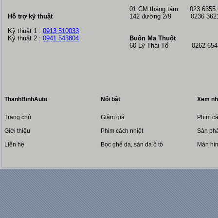
01 CM tháng tám
023 6355
Hỗ trợ kỹ thuật
142 đường 2/9 0236 362
Kỹ thuật 1 :
0913 510033
Kỹ thuật 2 :
0941 543804
Buôn Ma Thuột
60 Lý Thái Tổ 0262 6543
ThanhBinhAuto
Nổi bật
Xem nh
Trang chủ
Giảm giá
Phim cá
Giới thiệu
Phim cách nhiệt
Sản phẩ
Liên hệ
Bọc ghế da, sàn da ô tô
Màn hì