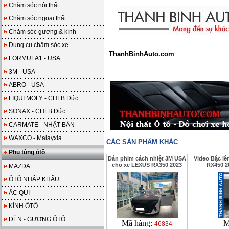
Chăm sóc nội thất
Chăm sóc ngoại thất
Chăm sóc gương & kính
Dụng cụ chăm sóc xe
ThanhBinhAuto.com
FORMULA1 - USA
3M - USA
ABRO - USA
LIQUI MOLY - CHLB Đức
SONAX - CHLB Đức
CARMATE - NHẬT BẢN
WAXCO - Malayxia
CÁC SẢN PHẨM KHÁC
Phụ tùng ôtô
Dán phim cách nhiệt 3M USA
Video Bậc l
cho xe LEXUS RX350 2023
RX450 2
MAZDA
ÔTÔ NHẬP KHẨU
ẮC QUI
KÍNH ÔTÔ
ĐÈN - GƯƠNG ÔTÔ
Mã hàng:
M
46834