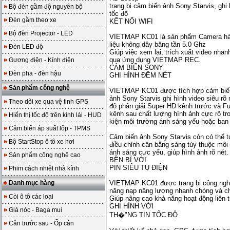
trang bị cảm biến ảnh Sony Starvis, ghi 
Bộ đèn gầm độ nguyên bộ
tốc độ
Đèn gầm theo xe
KẾT NỐI WIFI
Bộ đèn Projector - LED
VIETMAP KC01 là sản phẩm Camera hành
liệu không dây băng tần 5.0 Ghz
Đèn LED độ
Giúp việc xem lại, trích xuất video nhan
qua ứng dụng VIETMAP REC.
Gương điện - Kính điện
CẢM BIẾN SONY
Đèn pha - đèn hậu
GHI HÌNH ĐÊM NÉT
Sản phẩm công nghệ
VIETMAP KC01 được tích hợp cảm biế
ảnh Sony Starvis ghi hình video siêu rõ 
Theo dõi xe qua vệ tinh GPS
độ phân giải Super HD kênh trước và Fu
kênh sau chất lượng hình ảnh cực rõ tr
Hiển thị tốc độ trên kính lái - HUD
kiện môi trường ánh sáng yếu hoặc ban
Cảm biến áp suất lốp - TPMS
Cảm biến ảnh Sony Starvis còn có thể 
Bộ StartStop ô tô xe hơi
điều chỉnh cân bằng sáng tùy thuộc môi
ánh sáng cực yếu, giúp hình ảnh rõ nét.
Sản phẩm công nghệ cao
BỀN BỈ VỚI
PIN SIÊU TỤ ĐIỆN
Phim cách nhiệt nhà kính
Danh mục hàng
VIETMAP KC01 được trang bị công nghệ p
năng nạp năng lượng nhanh chóng và chị
Còi ô tô các loại
Giúp nâng cao khả năng hoạt động liên tụ
GHI HÌNH VỚI
Giá nóc - Baga mui
TH�"NG TIN TỐC ĐỘ
Cản trước sau - Ốp cản