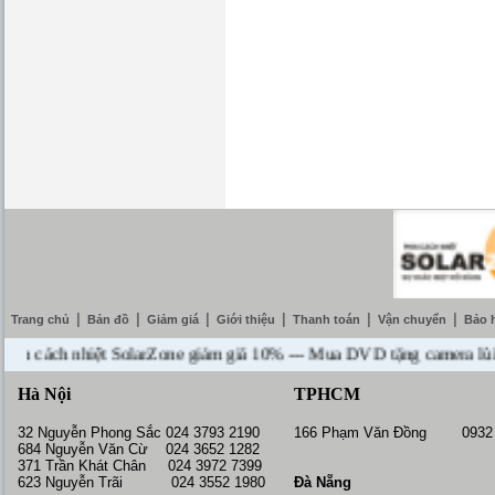
|
|
|
|
|
|
Trang chủ
Bản đồ
Giảm giá
Giới thiệu
Thanh toán
Vận chuyển
Bảo 
ách nhiệt SolarZone giảm giá 10% --- Mua DVD tặng camera lùi cao cấ
Hà Nội
TPHCM
32 Nguyễn Phong Sắc 024 3793 2190
166 Phạm Văn Đồng 0932 
684 Nguyễn Văn Cừ 024 3652 1282
371 Trần Khát Chân 024 3972 7399
623 Nguyễn Trãi 024 3552 1980
Đà Nẵng