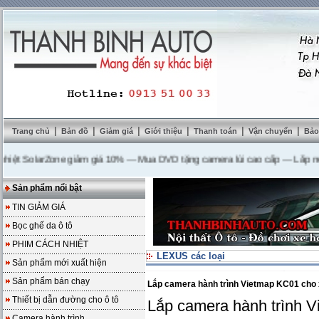
|
|
|
|
|
|
Trang chủ
Bản đồ
Giảm giá
Giới thiệu
Thanh toán
Vận chuyển
Bảo
 SolarZone giảm giá 10%
---
Mua DVD tặng camera lùi cao cấp
---
Lắp nệm ghế
Sản phẩm nổi bật
TIN GIẢM GIÁ
Bọc ghế da ô tô
PHIM CÁCH NHIỆT
LEXUS các loại
Sản phẩm mới xuất hiện
Sản phẩm bán chạy
Lắp camera hành trình Vietmap KC01 ch
Thiết bị dẫn đường cho ô tô
Lắp camera hành trình
Camera hành trình