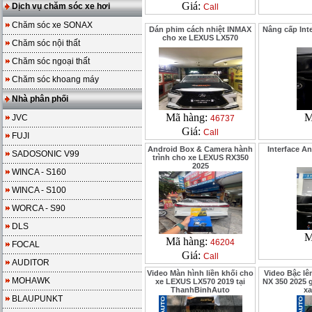
Giá:
Dịch vụ chăm sóc xe hơi
Call
Chăm sóc xe SONAX
Dán phim cách nhiệt INMAX
Nâng cấp Int
cho xe LEXUS LX570
Chăm sóc nội thất
Chăm sóc ngoại thất
Chăm sóc khoang máy
Nhà phân phối
Mã hàng:
M
JVC
46737
Giá:
Call
FUJI
Android Box & Camera hành
Interface A
SADOSONIC V99
trình cho xe LEXUS RX350
2025
WINCA - S160
WINCA - S100
WORCA - S90
DLS
M
Mã hàng:
46204
FOCAL
Giá:
Call
AUDITOR
Video Màn hình liền khối cho
Video Bậc l
MOHAWK
xe LEXUS LX570 2019 tại
NX 350 2025 
ThanhBinhAuto
x
BLAUPUNKT