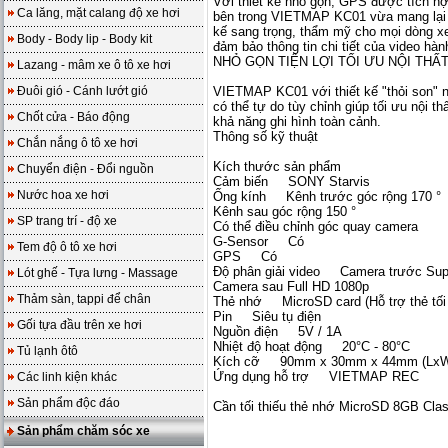
Với thiết kế nhỏ gọn, GPS được tích h
Ca lăng, mặt calang độ xe hơi
bên trong VIETMAP KC01 vừa mang lại 
kế sang trọng, thẩm mỹ cho mọi dòng x
Body - Body lip - Body kit
đảm bảo thông tin chi tiết của video hành
NHỎ GỌN TIỆN LỢI TỐI ƯU NỘI THẤ
Lazang - mâm xe ô tô xe hơi
Đuôi gió - Cánh lướt gió
VIETMAP KC01 với thiết kế "thỏi son" nh
có thể tự do tùy chỉnh giúp tối ưu nội 
Chốt cửa - Báo động
khả năng ghi hình toàn cảnh.
Thông số kỹ thuật
Chắn nắng ô tô xe hơi
Kích thước sản phẩm
Chuyển điện - Đổi nguồn
Cảm biến SONY Starvis
Nước hoa xe hơi
Ống kính Kênh trước góc rộng 170 °
Kênh sau góc rộng 150 °
SP trang trí - độ xe
Có thể điều chỉnh góc quay camera
G-Sensor Có
Tem độ ô tô xe hơi
GPS Có
Độ phân giải video Camera trước Sup
Lót ghế - Tựa lưng - Massage
Camera sau Full HD 1080p
Thảm sàn, tappi để chân
Thẻ nhớ MicroSD card (Hỗ trợ thẻ tối
Pin Siêu tụ điện
Gối tựa đầu trên xe hơi
Nguồn điện 5V / 1A
Nhiệt độ hoạt động 20°C - 80°C
Tủ lạnh ôtô
Kích cỡ 90mm x 30mm x 44mm (Lx
Ứng dụng hỗ trợ VIETMAP REC
Các linh kiện khác
Sản phẩm độc đáo
Cần tối thiếu thẻ nhớ MicroSD 8GB Clas
Sản phẩm chăm sóc xe