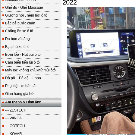
2022
Ghế độ - Ghế Massage
Giường hơi , nệm hơi ô tô
Bậc bệ bước chân
Chống ồn xe ô tô
Da bọc vô lăng
Bạt phủ xe ô tô
Bơm lốp - Hút bụi ô tô
Cảm biến tiến lùi ô tô
Máy lọc không khí, khử mùi ôtô
Độ pô – Pô độ - Lippo
Phụ kiện xe bán tải
Gian hàng giá hời
Âm thanh & Hình ảnh
--- ZESTECH
--- WINCA
--- GOTECH
--- KOVAR