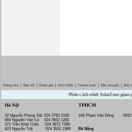
|
|
|
|
|
|
Trang chủ
Bản đồ
Giảm giá
Giới thiệu
Thanh toán
Vận chuyển
Bảo 
Phim cách nhiệt SolarZone giảm giá 10
Hà Nội
TPHCM
32 Nguyễn Phong Sắc 024 3793 2190
166 Phạm Văn Đồng 0932 
684 Nguyễn Văn Cừ 024 3652 1282
371 Trần Khát Chân 024 3972 7399
623 Nguyễn Trãi 024 3552 1980
Đà Nẵng