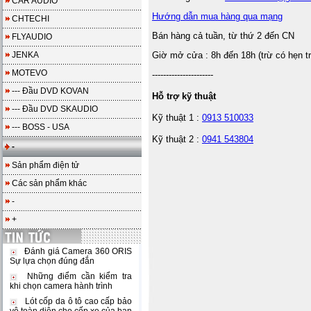
CAR AUDIO
Hướng dẫn mua hàng qua mạng
CHTECHI
Bán hàng cả tuần, từ thứ 2 đến CN
FLYAUDIO
JENKA
Giờ mở cửa : 8h đến 18h (trừ có hẹn t
MOTEVO
----------------------
--- Đầu DVD KOVAN
Hỗ trợ kỹ thuật
--- Đầu DVD SKAUDIO
Kỹ thuật 1 :
0913 510033
--- BOSS - USA
Kỹ thuật 2 :
0941 543804
-
Sản phẩm điện tử
Các sản phẩm khác
-
+
Đánh giá Camera 360 ORIS
Sự lựa chọn đúng đắn
Những điểm cần kiểm tra
khi chọn camera hành trình
Lót cốp da ô tô cao cấp bảo