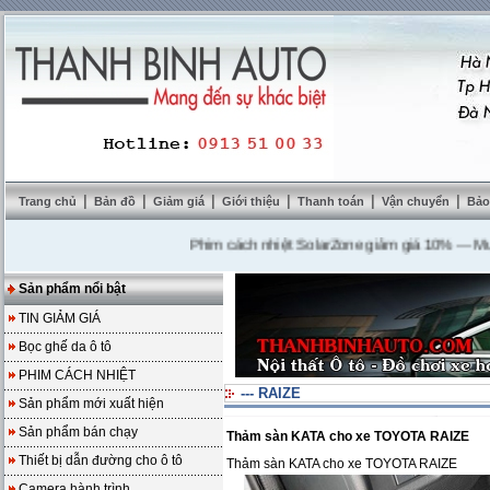
|
|
|
|
|
|
Trang chủ
Bản đồ
Giảm giá
Giới thiệu
Thanh toán
Vận chuyển
Bảo
Phim cách nhiệt SolarZone giảm giá 10%
---
Mua DVD
Sản phẩm nổi bật
TIN GIẢM GIÁ
Bọc ghế da ô tô
PHIM CÁCH NHIỆT
--- RAIZE
Sản phẩm mới xuất hiện
Sản phẩm bán chạy
Thảm sàn KATA cho xe TOYOTA RAIZE
Thiết bị dẫn đường cho ô tô
Thảm sàn KATA cho xe TOYOTA RAIZE
Camera hành trình