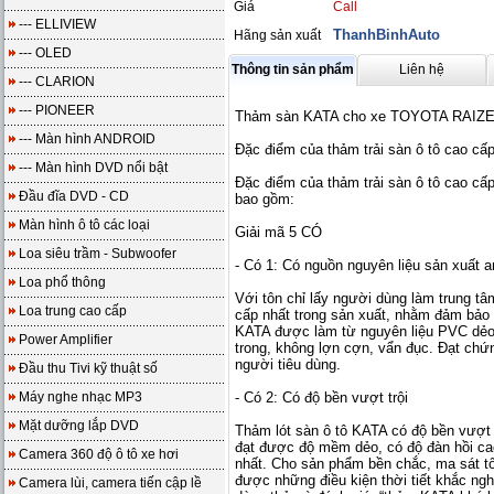
Giá
Call
--- ELLIVIEW
ThanhBinhAuto
Hãng sản xuất
--- OLED
Thông tin sản phẩm
Liên hệ
--- CLARION
--- PIONEER
Thảm sàn KATA cho xe TOYOTA RAIZ
--- Màn hình ANDROID
Đặc điểm của thảm trải sàn ô tô cao c
--- Màn hình DVD nổi bật
Đặc điểm của thảm trải sàn ô tô cao c
Đầu đĩa DVD - CD
bao gồm:
Màn hình ô tô các loại
Giải mã 5 CÓ
Loa siêu trầm - Subwoofer
- Có 1: Có nguồn nguyên liệu sản xuất a
Loa phổ thông
Với tôn chỉ lấy người dùng làm trung t
Loa trung cao cấp
cấp nhất trong sản xuất, nhằm đảm bảo 
KATA được làm từ nguyên liệu PVC dẻo 
Power Amplifier
trong, không lợn cợn, vẩn đục. Đạt ch
người tiêu dùng.
Đầu thu Tivi kỹ thuật số
Máy nghe nhạc MP3
- Có 2: Có độ bền vượt trội
Mặt dưỡng lắp DVD
Thảm lót sàn ô tô KATA có độ bền vượt
đạt được độ mềm dẻo, có độ đàn hồi cao
Camera 360 độ ô tô xe hơi
nhất. Cho sản phẩm bền chắc, ma sát tố
được những điều kiện thời tiết khắc ngh
Camera lùi, camera tiến cập lề