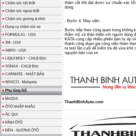
thảm cắt thô đạt được sự chuẩn xác tối 
Chăm sóc nội thất
dùng.
Chăm sóc ngoại thất
Chăm sóc gương & kính
- Bước 4: May viền
Dụng cụ chăm sóc xe
Bước tiếp theo cũng quan trọng không 
thẩm mỹ và thân thiện với người dùng đ
FORMULA1 - USA
KATA cung cấp nhiều phiên bản từ ép viề
3M - USA
thành công đoạn gia công viền thảm th
ra test lần cuối để kiểm tra độ vừa khít
ABRO - USA
nguyên bản của xe.
LIQUI MOLY - CHLB Đức
SONAX - CHLB Đức
CARMATE - NHẬT BẢN
WAXCO - Malayxia
Phụ tùng ôtô
MAZDA
ThanhBinhAuto.com
ÔTÔ NHẬP KHẨU
ẮC QUI
KÍNH ÔTÔ
ĐÈN - GƯƠNG ÔTÔ