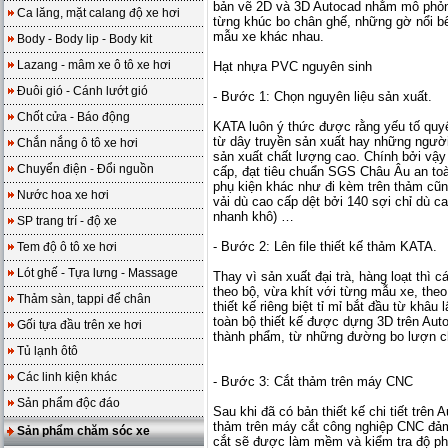
bản vẽ 2D và 3D Autocad nhằm mô phỏng
Ca lăng, mặt calang độ xe hơi
từng khúc bo chân ghế, những gờ nổi bê
mẫu xe khác nhau.
Body - Body lip - Body kit
Lazang - mâm xe ô tô xe hơi
Hạt nhựa PVC nguyên sinh
Đuôi gió - Cánh lướt gió
- Bước 1: Chọn nguyên liệu sản xuất.
Chốt cửa - Báo động
KATA luôn ý thức được rằng yếu tố quy
từ dây truyền sản xuất hay những người
Chắn nắng ô tô xe hơi
sản xuất chất lượng cao. Chính bởi vậ
Chuyển điện - Đổi nguồn
cấp, đạt tiêu chuẩn SGS Châu Âu an toà
phụ kiện khác như đi kèm trên thảm cũn
Nước hoa xe hơi
vải dù cao cấp dệt bởi 140 sợi chỉ dù 
nhanh khô) …
SP trang trí - độ xe
- Bước 2: Lên file thiết kế thảm KATA.
Tem độ ô tô xe hơi
Lót ghế - Tựa lưng - Massage
Thay vì sản xuất đại trà, hàng loạt thì
theo bộ, vừa khít với từng mẫu xe, the
Thảm sàn, tappi để chân
thiết kế riêng biệt tỉ mỉ bắt đầu từ khâu
toàn bộ thiết kế được dựng 3D trên Aut
Gối tựa đầu trên xe hơi
thành phẩm, từ những đường bo lượn c
Tủ lạnh ôtô
Các linh kiện khác
- Bước 3: Cắt thảm trên máy CNC
Sản phẩm độc đáo
Sau khi đã có bản thiết kế chi tiết trê
thảm trên máy cắt công nghiệp CNC đả
Sản phẩm chăm sóc xe
cắt sẽ được làm mềm và kiểm tra độ p