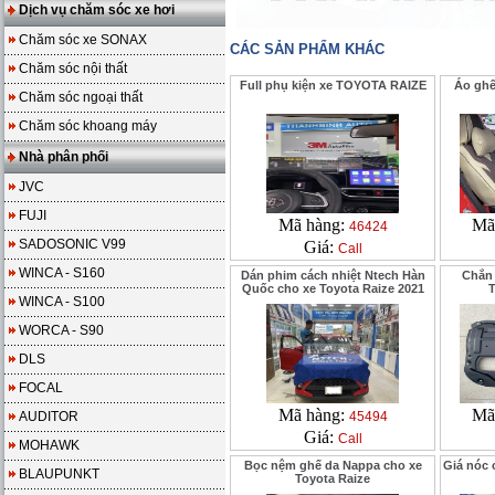
Dịch vụ chăm sóc xe hơi
Chăm sóc xe SONAX
CÁC SẢN PHẨM KHÁC
Chăm sóc nội thất
Full phụ kiện xe TOYOTA RAIZE
Áo ghế
Chăm sóc ngoại thất
Chăm sóc khoang máy
Nhà phân phối
JVC
FUJI
Mã hàng:
Mã
46424
SADOSONIC V99
Giá:
Call
WINCA - S160
Dán phim cách nhiệt Ntech Hàn
Chắn
Quốc cho xe Toyota Raize 2021
T
WINCA - S100
WORCA - S90
DLS
FOCAL
Mã hàng:
Mã
AUDITOR
45494
Giá:
Call
MOHAWK
Bọc nệm ghế da Nappa cho xe
Giá nóc 
BLAUPUNKT
Toyota Raize