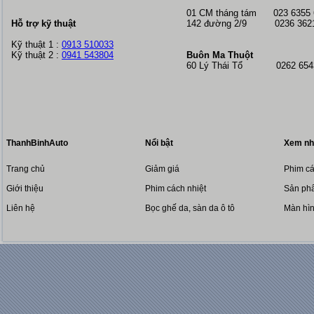
01 CM tháng tám
023 6355
Hỗ trợ kỹ thuật
142 đường 2/9 0236 362
Kỹ thuật 1 :
0913 510033
Kỹ thuật 2 :
0941 543804
Buôn Ma Thuột
60 Lý Thái Tổ 0262 6543
ThanhBinhAuto
Nổi bật
Xem nh
Trang chủ
Giảm giá
Phim cá
Giới thiệu
Phim cách nhiệt
Sản phẩ
Liên hệ
Bọc ghế da, sàn da ô tô
Màn hì