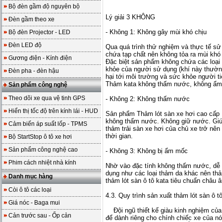
Bộ đèn gầm độ nguyên bộ
Lý giải 3 KHÔNG
Đèn gầm theo xe
- Không 1: Không gây mùi khó chịu
Bộ đèn Projector - LED
Đèn LED độ
Qua quá trình thử nghiệm và thực tế sử
chứa tạp chất nên không tỏa ra mùi khó 
Gương điện - Kính điện
Đặc biệt sản phẩm không chứa các loại
khỏe của người sử dụng (khí này thường
Đèn pha - đèn hậu
hại tới môi trường và sức khỏe người ti
Thảm kata không thấm nước, không ẩm 
Sản phẩm công nghệ
Theo dõi xe qua vệ tinh GPS
- Không 2: Không thấm nước
Hiển thị tốc độ trên kính lái - HUD
Sản phẩm Thảm lót sàn xe hơi cao cấp K
không thấm nước. Không giữ nước. Giúp
Cảm biến áp suất lốp - TPMS
thảm trải sàn xe hơi của chủ xe trở nên
thời gian.
Bộ StartStop ô tô xe hơi
Sản phẩm công nghệ cao
- Không 3: Không bị ẩm mốc
Phim cách nhiệt nhà kính
Nhờ vào đặc tính không thấm nước, dễ vệ
dụng như các loại thảm da khác nên thả
Danh mục hàng
thảm lót sàn ô tô kata tiêu chuẩn châu 
Còi ô tô các loại
4.3. Quy trình sản xuất thảm lót sàn ô 
Giá nóc - Baga mui
Đội ngũ thiết kế giàu kinh nghiệm của
Cản trước sau - Ốp cản
để dành riêng cho chính chiếc xe của n