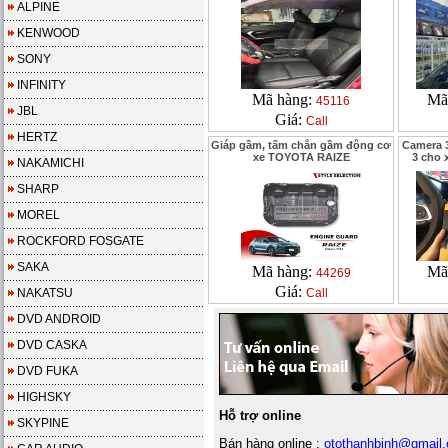
ALPINE
KENWOOD
SONY
INFINITY
Mã hàng:
Mã
45116
JBL
Giá:
Call
HERTZ
Giáp gầm, tấm chắn gầm động cơ
Camera 
xe TOYOTA RAIZE
3 cho
NAKAMICHI
SHARP
MOREL
ROCKFORD FOSGATE
SAKA
Mã hàng:
Mã
44269
Giá:
NAKATSU
Call
DVD ANDROID
DVD CASKA
DVD FUKA
HIGHSKY
Hỗ trợ online
SKYPINE
Bán hàng online :
otothanhbinh@gmail