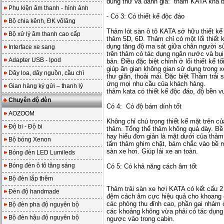
dùng thử và đánh giá: “thảm KATA khá b
Phụ kiện âm thanh - hình ảnh
- Có 3: Có thiết kế độc đáo
Bộ chia kênh, ĐK vôlăng
Thảm lót sàn ô tô KATA sở hữu thiết kế 
Bộ xử lý âm thanh cao cấp
thảm 5D, 6D. Thảm chỉ có một lối thiết 
dụng tăng độ ma sát giữa chân người sử
Interface xe sang
trên thảm có tác dụng ngăn nước và bụ
Adapter USB - Ipod
bản. Điều đặc biệt chính ở lối thiết kế 
giúp ăn gian không gian sử dụng trong x
Dây loa, dây nguồn, cầu chì
thư giãn, thoải mái. Đặc biệt Thảm trả
ứng mọi nhu cầu của khách hàng.
Gian hàng ký gửi – thanh lý
thảm kata có thiết kế độc đáo, độ bền vư
Chuyên độ đèn
Có 4: Có độ bám dính tốt
AOZOOM
Không chỉ chú trọng thiết kế mặt trên 
Độ bi - Độ bi
thảm. Tổng thể thảm không quá dày. Bề 
hay hiểu đơn giản là mặt dưới của thảm
Bộ bóng Xenon
tấm thảm ghim chặt, bám chắc vào bề m
sàn xe hơi. Giúp lái xe an toàn.
Bóng đèn LED Lumileds
Bóng đèn ô tô tăng sáng
Có 5: Có khả năng cách âm tốt
Bộ đèn lắp thêm
Thảm trải sàn xe hơi KATA có kết cấu 2
Đèn độ handmade
đệm cách âm cực hiệu quả cho khoang 
các phòng thu đỉnh cao, phần gai nhám 
Bộ đèn pha độ nguyên bộ
các khoảng không vừa phải có tác dụng
Bộ đèn hậu độ nguyên bộ
ngược vào trong cabin.