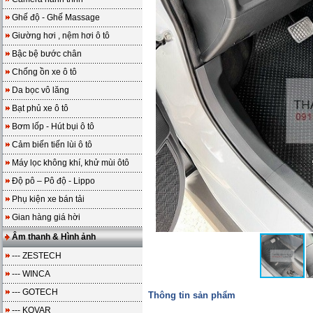
Ghế độ - Ghế Massage
Giường hơi , nệm hơi ô tô
Bậc bệ bước chân
Chống ồn xe ô tô
Da bọc vô lăng
Bạt phủ xe ô tô
Bơm lốp - Hút bụi ô tô
Cảm biến tiến lùi ô tô
Máy lọc không khí, khử mùi ôtô
Độ pô – Pô độ - Lippo
Phụ kiện xe bán tải
Gian hàng giá hời
Âm thanh & Hình ảnh
--- ZESTECH
--- WINCA
--- GOTECH
Thông tin sản phẩm
--- KOVAR