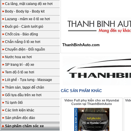
Ca lăng, mặt calang độ xe hơi
Body - Body lip - Body kit
Lazang - mâm xe ô tô xe hơi
Đuôi gió - Cánh lướt gió
Chốt cửa - Báo động
Chắn nắng ô tô xe hơi
ThanhBinhAuto.com
Chuyển điện - Đổi nguồn
Nước hoa xe hơi
SP trang trí - độ xe
Tem độ ô tô xe hơi
Lót ghế - Tựa lưng - Massage
Thảm sàn, tappi để chân
CÁC SẢN PHẨM KHÁC
Gối tựa đầu trên xe hơi
Video Full phụ kiện cho xe Hyundai
Vid
Tủ lạnh ôtô
Custin tại ThanhBinhAuto
Các linh kiện khác
Sản phẩm độc đáo
Sản phẩm chăm sóc xe