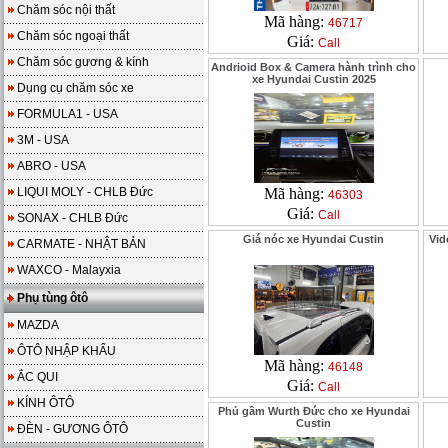
Chăm sóc nội thất
Mã hàng:
46717
Chăm sóc ngoại thất
Giá:
Call
Chăm sóc gương & kính
Andrioid Box & Camera hành trình cho
xe Hyundai Custin 2025
Dụng cụ chăm sóc xe
FORMULA1 - USA
3M - USA
ABRO - USA
LIQUI MOLY - CHLB Đức
Mã hàng:
46303
Giá:
Call
SONAX - CHLB Đức
Giá nóc xe Hyundai Custin
Vid
CARMATE - NHẬT BẢN
WAXCO - Malayxia
Phụ tùng ôtô
MAZDA
ÔTÔ NHẬP KHẨU
Mã hàng:
46148
ẮC QUI
Giá:
Call
KÍNH ÔTÔ
Phủ gầm Wurth Đức cho xe Hyundai
Custin
ĐÈN - GƯƠNG ÔTÔ