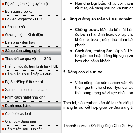
Hạn chế bụi bẩn:
Khác với thảm n
Bộ đèn gầm độ nguyên bộ
bề mặt, dễ dàng loại bỏ và hạn ch
Đèn gầm theo xe
4. Tăng cường an toàn và trải nghiệm 
Bộ đèn Projector - LED
Đèn LED độ
Chống trượt:
Mặc dù bề mặt bóng
độ bám nhất định hoặc có lớp ch
Gương điện - Kính điện
không bị trượt, đồng thời đảm bả
Đèn pha - đèn hậu
phanh.
Sản phẩm công nghệ
Cách âm, chống ồn:
Lớp vật liệ
từ gầm xe hoặc tiếng lốp vọng và
Theo dõi xe qua vệ tinh GPS
hơn cho hành khách.
Hiển thị tốc độ trên kính lái - HUD
5. Nâng cao giá trị xe
Cảm biến áp suất lốp - TPMS
Bộ StartStop ô tô xe hơi
Việc nâng cấp sàn carbon vân đá 
thêm giá trị cho chiếc Hyundai Cu
Sản phẩm công nghệ cao
thất sang trọng và được chăm sóc
Phim cách nhiệt nhà kính
Tóm lại, sàn carbon vân đá là một giải 
Danh mục hàng
mang lại sự kết hợp giữa vẻ đẹp sang tr
Còi ô tô các loại
Giá nóc - Baga mui
ThanhBinhAuto Đủ Phụ Kiện Cho Xe Hy
Cản trước sau - Ốp cản