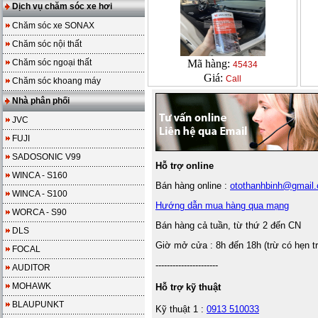
Dịch vụ chăm sóc xe hơi
Chăm sóc xe SONAX
Chăm sóc nội thất
Chăm sóc ngoại thất
Mã hàng:
45434
Giá:
Call
Chăm sóc khoang máy
Nhà phân phối
JVC
FUJI
SADOSONIC V99
Hỗ trợ online
WINCA - S160
Bán hàng online :
otothanhbinh@gmail
WINCA - S100
Hướng dẫn mua hàng qua mạng
WORCA - S90
Bán hàng cả tuần, từ thứ 2 đến CN
DLS
Giờ mở cửa : 8h đến 18h (trừ có hẹn t
FOCAL
----------------------
AUDITOR
MOHAWK
Hỗ trợ kỹ thuật
BLAUPUNKT
Kỹ thuật 1 :
0913 510033