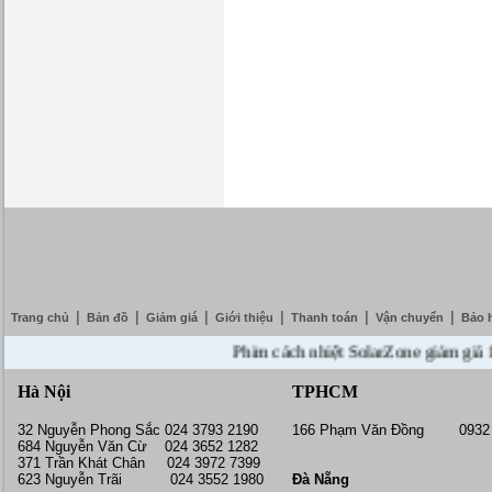
|
|
|
|
|
|
Trang chủ
Bản đồ
Giảm giá
Giới thiệu
Thanh toán
Vận chuyển
Bảo 
Phim cách nhiệt SolarZone giảm giá 10% --
Hà Nội
TPHCM
32 Nguyễn Phong Sắc 024 3793 2190
166 Phạm Văn Đồng 0932 
684 Nguyễn Văn Cừ 024 3652 1282
371 Trần Khát Chân 024 3972 7399
623 Nguyễn Trãi 024 3552 1980
Đà Nẵng