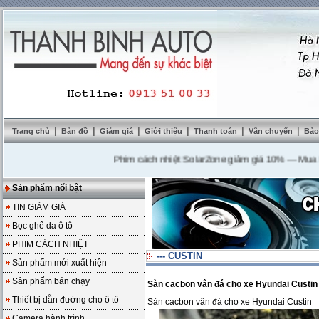
|
|
|
|
|
|
Trang chủ
Bản đồ
Giảm giá
Giới thiệu
Thanh toán
Vận chuyển
Bảo
Phim cách nhiệt SolarZone giảm giá 10%
---
Mua DVD t
Sản phẩm nổi bật
TIN GIẢM GIÁ
Bọc ghế da ô tô
PHIM CÁCH NHIỆT
--- CUSTIN
Sản phẩm mới xuất hiện
Sản phẩm bán chạy
Sàn cacbon vân đá cho xe Hyundai Custin
Thiết bị dẫn đường cho ô tô
Sàn cacbon vân đá cho xe Hyundai Custin
Camera hành trình