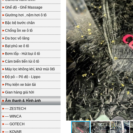
Ghế độ - Ghế Massage
Giường hơi , nệm hơi ô tô
Bậc bệ bước chân
Chống ồn xe ô tô
Da bọc vô lăng
Bạt phủ xe ô tô
Bơm lốp - Hút bụi ô tô
Cảm biến tiến lùi ô tô
Máy lọc không khí, khử mùi ôtô
Độ pô – Pô độ - Lippo
Phụ kiện xe bán tải
Gian hàng giá hời
Âm thanh & Hình ảnh
--- ZESTECH
--- WINCA
--- GOTECH
--- KOVAR