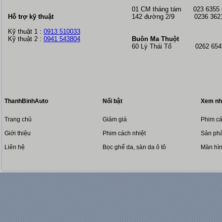
01 CM tháng tám
023 6355
Hỗ trợ kỹ thuật
142 đường 2/9 0236 362
Kỹ thuật 1 :
0913 510033
Kỹ thuật 2 :
0941 543804
Buôn Ma Thuột
60 Lý Thái Tổ 0262 6543
ThanhBinhAuto
Nổi bật
Xem nh
Trang chủ
Giảm giá
Phim cá
Giới thiệu
Phim cách nhiệt
Sản phẩ
Liên hệ
Bọc ghế da, sàn da ô tô
Màn hì