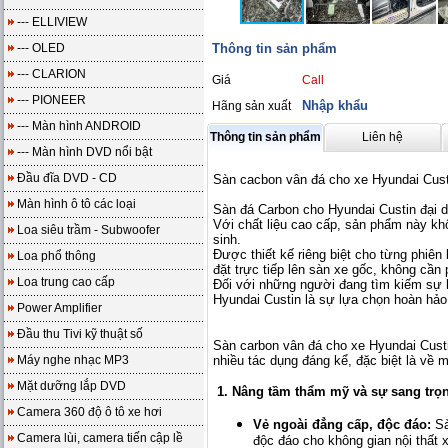
--- ELLIVIEW
--- OLED
Thông tin sản phẩm
--- CLARION
Giá
Call
--- PIONEER
Nhập khẩu
Hãng sản xuất
--- Màn hình ANDROID
Thông tin sản phẩm
Liên hệ
--- Màn hình DVD nổi bật
Đầu đĩa DVD - CD
Sàn cacbon vân đá cho xe Hyundai Cust
Màn hình ô tô các loại
Sàn đá Carbon cho Hyundai Custin đại d
Với chất liệu cao cấp, sản phẩm này k
Loa siêu trầm - Subwoofer
sinh.
Được thiết kế riêng biệt cho từng phiên
Loa phổ thông
đặt trực tiếp lên sàn xe gốc, không cần
Loa trung cao cấp
Đối với những người đang tìm kiếm sự ho
Hyundai Custin là sự lựa chọn hoàn hảo
Power Amplifier
Đầu thu Tivi kỹ thuật số
Sàn carbon vân đá cho xe Hyundai Custi
Máy nghe nhạc MP3
nhiều tác dụng đáng kể, đặc biệt là về 
Mặt dưỡng lắp DVD
1. Nâng tầm thẩm mỹ và sự sang trọ
Camera 360 độ ô tô xe hơi
Vẻ ngoài đẳng cấp, độc đáo:
Sà
Camera lùi, camera tiến cập lề
độc đáo cho không gian nội thất x