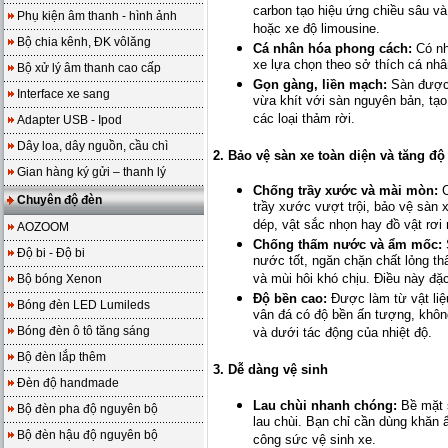
carbon tạo hiệu ứng chiều sâu và
Phụ kiện âm thanh - hình ảnh
hoặc xe độ limousine.
Bộ chia kênh, ĐK vôlăng
Cá nhân hóa phong cách:
Có nh
xe lựa chọn theo sở thích cá nhâ
Bộ xử lý âm thanh cao cấp
Gọn gàng, liền mạch:
Sàn được 
Interface xe sang
vừa khít với sàn nguyên bản, tạo
các loại thảm rời.
Adapter USB - Ipod
Dây loa, dây nguồn, cầu chì
2. Bảo vệ sàn xe toàn diện và tăng độ
Gian hàng ký gửi – thanh lý
Chống trầy xước và mài mòn:
C
Chuyên độ đèn
trầy xước vượt trội, bảo vệ sàn
dép, vật sắc nhọn hay đồ vật rơi 
AOZOOM
Chống thấm nước và ẩm mốc:
Độ bi - Độ bi
nước tốt, ngăn chặn chất lỏng th
và mùi hôi khó chịu. Điều này đặc
Bộ bóng Xenon
Độ bền cao:
Được làm từ vật liệ
Bóng đèn LED Lumileds
vân đá có độ bền ấn tượng, không
Bóng đèn ô tô tăng sáng
và dưới tác động của nhiệt độ.
Bộ đèn lắp thêm
3. Dễ dàng vệ sinh
Đèn độ handmade
Lau chùi nhanh chóng:
Bề mặt s
Bộ đèn pha độ nguyên bộ
lau chùi. Bạn chỉ cần dùng khăn 
Bộ đèn hậu độ nguyên bộ
công sức vệ sinh xe.