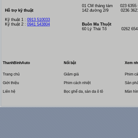
01 CM tháng tám
023 6355
Hỗ trợ kỹ thuật
142 đường 2/9 0236 362
Kỹ thuật 1 :
0913 510033
Kỹ thuật 2 :
0941 543804
Buôn Ma Thuột
60 Lý Thái Tổ 0262 6543
ThanhBinhAuto
Nổi bật
Xem nh
Trang chủ
Giảm giá
Phim cá
Giới thiệu
Phim cách nhiệt
Sản phẩ
Liên hệ
Bọc ghế da, sàn da ô tô
Màn hì