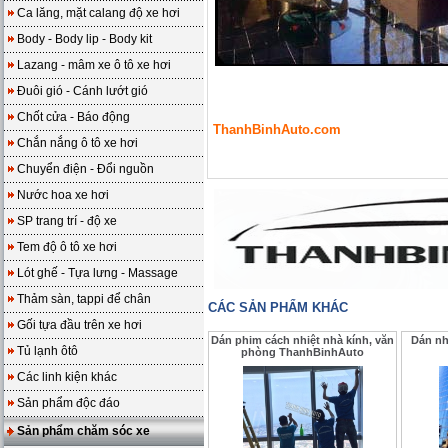
Ca lăng, mặt calang độ xe hơi
Body - Body lip - Body kit
Lazang - mâm xe ô tô xe hơi
Đuôi gió - Cánh lướt gió
Chốt cửa - Báo động
ThanhBinhAuto.com
Chắn nắng ô tô xe hơi
Chuyển điện - Đổi nguồn
Nước hoa xe hơi
SP trang trí - độ xe
Tem độ ô tô xe hơi
Lót ghế - Tựa lưng - Massage
Thảm sàn, tappi để chân
CÁC SẢN PHẨM KHÁC
Gối tựa đầu trên xe hơi
Dán phim cách nhiệt nhà kính, văn
Dán nh
Tủ lạnh ôtô
phòng ThanhBinhAuto
Các linh kiện khác
Sản phẩm độc đáo
Sản phẩm chăm sóc xe