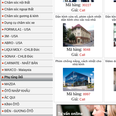
Chăm sóc nội thất
Mã hàng:
30227
Chăm sóc ngoại thất
Giá:
Call
Chăm sóc gương & kính
Dán kính cửa số, phim cách nhiệt
Dán kí
dán kính cho các toà nhà
vă
Dụng cụ chăm sóc xe
FORMULA1 - USA
3M - USA
ABRO - USA
Mã hàng:
LIQUI MOLY - CHLB Đức
9048
Giá:
Call
SONAX - CHLB Đức
Phim chống nắng, cách nhiệt cho
Video d
CARMATE - NHẬT BẢN
nhà kính
WAXCO - Malayxia
Phụ tùng ôtô
MAZDA
ÔTÔ NHẬP KHẨU
Mã hàng:
8997
ẮC QUI
Giá:
Call
KÍNH ÔTÔ
ĐÈN - GƯƠNG ÔTÔ