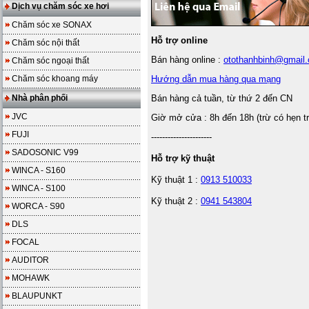
Dịch vụ chăm sóc xe hơi
Chăm sóc xe SONAX
Hỗ trợ online
Chăm sóc nội thất
Bán hàng online :
otothanhbinh@gmail
Chăm sóc ngoại thất
Chăm sóc khoang máy
Hướng dẫn mua hàng qua mạng
Nhà phân phối
Bán hàng cả tuần, từ thứ 2 đến CN
JVC
Giờ mở cửa : 8h đến 18h (trừ có hẹn t
FUJI
----------------------
SADOSONIC V99
Hỗ trợ kỹ thuật
WINCA - S160
Kỹ thuật 1 :
0913 510033
WINCA - S100
Kỹ thuật 2 :
0941 543804
WORCA - S90
DLS
FOCAL
AUDITOR
MOHAWK
BLAUPUNKT