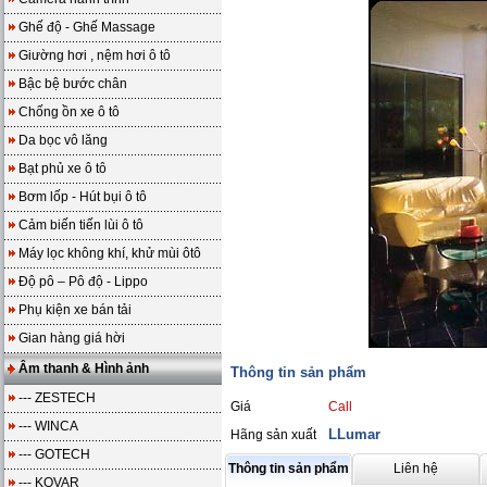
Ghế độ - Ghế Massage
Giường hơi , nệm hơi ô tô
Bậc bệ bước chân
Chống ồn xe ô tô
Da bọc vô lăng
Bạt phủ xe ô tô
Bơm lốp - Hút bụi ô tô
Cảm biến tiến lùi ô tô
Máy lọc không khí, khử mùi ôtô
Độ pô – Pô độ - Lippo
Phụ kiện xe bán tải
Gian hàng giá hời
Âm thanh & Hình ảnh
Thông tin sản phẩm
--- ZESTECH
Giá
Call
--- WINCA
LLumar
Hãng sản xuất
--- GOTECH
Thông tin sản phẩm
Liên hệ
--- KOVAR