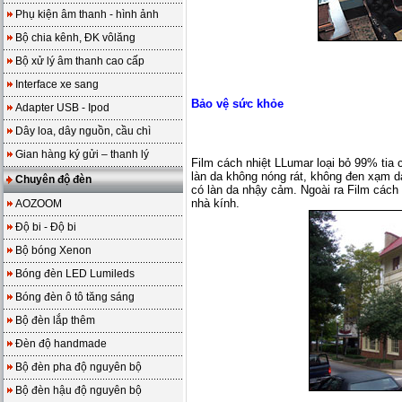
Phụ kiện âm thanh - hình ảnh
Bộ chia kênh, ĐK vôlăng
Bộ xử lý âm thanh cao cấp
Interface xe sang
Bảo vệ sức khỏe
Adapter USB - Ipod
Dây loa, dây nguồn, cầu chì
Gian hàng ký gửi – thanh lý
Film cách nhiệt LLumar loại bỏ 99% tia 
làn da không nóng rát, không đen xạm d
Chuyên độ đèn
có làn da nhậy cảm. Ngoài ra Film cách
nhà kính.
AOZOOM
Độ bi - Độ bi
Bộ bóng Xenon
Bóng đèn LED Lumileds
Bóng đèn ô tô tăng sáng
Bộ đèn lắp thêm
Đèn độ handmade
Bộ đèn pha độ nguyên bộ
Bộ đèn hậu độ nguyên bộ