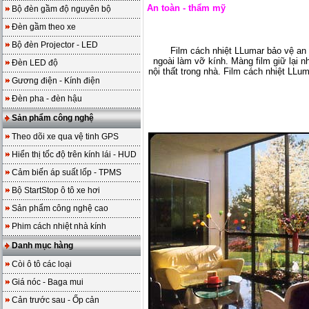
An toàn - thẩm mỹ
Bộ đèn gầm độ nguyên bộ
Đèn gầm theo xe
Bộ đèn Projector - LED
Film cách nhiệt LLumar bảo vệ an
ngoài làm vỡ kính. Màng film giữ lại
Đèn LED độ
nội thất trong nhà. Film cách nhiệt LLu
Gương điện - Kính điện
Đèn pha - đèn hậu
Sản phẩm công nghệ
Theo dõi xe qua vệ tinh GPS
Hiển thị tốc độ trên kính lái - HUD
Cảm biến áp suất lốp - TPMS
Bộ StartStop ô tô xe hơi
Sản phẩm công nghệ cao
Phim cách nhiệt nhà kính
Danh mục hàng
Còi ô tô các loại
Giá nóc - Baga mui
Cản trước sau - Ốp cản