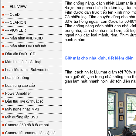
Film chống nắng, cách nhiệt LLumar là
--- ELLIVIEW
được tráng phủ nhiều lớp kim loại, tạo 
Film được dán trực tiếp lên kính nhờ mộ
--- OLED
Có nhiều loại Film chuyên dùng cho nhà 
80% tia hồng ngoại, cản được từ 50-80
--- CLARION
Film chống nắng cách nhiệt cho nhà kín
--- PIONEER
trong nhà, làm cho nhà mát hơn, tiết ki
ngoài như các loại mành, rèm. Phim đư
--- Màn hình ANDROID
hành 5 năm
--- Màn hình DVD nổi bật
Đầu đĩa DVD - CD
Giữ mát cho nhà kính, tiết kiệm điện
Màn hình ô tô các loại
Loa siêu trầm - Subwoofer
Film cách nhiệt LLumar giảm tới 70% s
hơn ,giữ độ lạnh trong nhà không cho tho
Loa phổ thông
gian làm mát nhanh hơn, đỡ tốn điện nă
Loa trung cao cấp
Power Amplifier
Đầu thu Tivi kỹ thuật số
Máy nghe nhạc MP3
Mặt dưỡng lắp DVD
Camera 360 độ ô tô xe hơi
Camera lùi, camera tiến cập lề