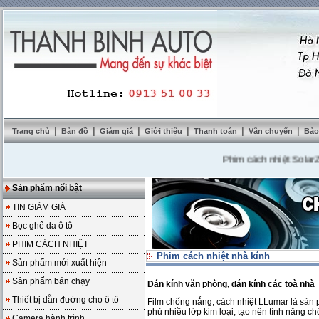
|
|
|
|
|
|
Trang chủ
Bản đồ
Giảm giá
Giới thiệu
Thanh toán
Vận chuyển
Bảo
Phim cách nhiệt SolarZone 
Sản phẩm nổi bật
TIN GIẢM GIÁ
Bọc ghế da ô tô
PHIM CÁCH NHIỆT
Phim cách nhiệt nhà kính
Sản phẩm mới xuất hiện
Sản phẩm bán chạy
Dán kính văn phòng, dán kính các toà nhà
Thiết bị dẫn đường cho ô tô
Film chống nắng, cách nhiệt LLumar là sản
phủ nhiều lớp kim loại, tạo nên tính năng c
Camera hành trình