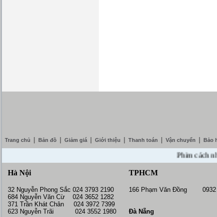
|
|
|
|
|
|
Trang chủ
Bản đồ
Giảm giá
Giới thiệu
Thanh toán
Vận chuyển
Bảo 
Phim cách nhiệt S
Hà Nội
TPHCM
32 Nguyễn Phong Sắc 024 3793 2190
166 Phạm Văn Đồng 0932 
684 Nguyễn Văn Cừ 024 3652 1282
371 Trần Khát Chân 024 3972 7399
623 Nguyễn Trãi 024 3552 1980
Đà Nẵng