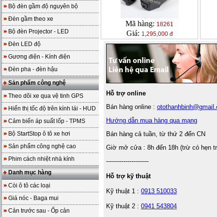
Bộ đèn gầm độ nguyên bộ
Đèn gầm theo xe
Mã hàng:
18261
Bộ đèn Projector - LED
Giá:
1,295,000 đ
Đèn LED độ
Gương điện - Kính điện
Đèn pha - đèn hậu
Sản phẩm công nghệ
Hỗ trợ online
Theo dõi xe qua vệ tinh GPS
Bán hàng online :
otothanhbinh@gmail
Hiển thị tốc độ trên kính lái - HUD
Hướng dẫn mua hàng qua mạng
Cảm biến áp suất lốp - TPMS
Bộ StartStop ô tô xe hơi
Bán hàng cả tuần, từ thứ 2 đến CN
Sản phẩm công nghệ cao
Giờ mở cửa : 8h đến 18h (trừ có hẹn t
Phim cách nhiệt nhà kính
----------------------
Danh mục hàng
Hỗ trợ kỹ thuật
Còi ô tô các loại
Kỹ thuật 1 :
0913 510033
Giá nóc - Baga mui
Kỹ thuật 2 :
0941 543804
Cản trước sau - Ốp cản