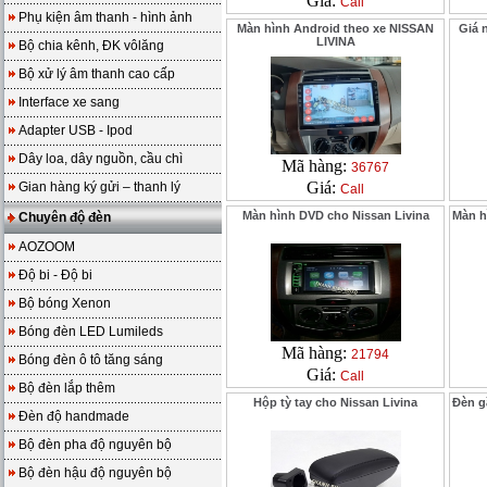
Giá:
Call
Phụ kiện âm thanh - hình ảnh
Màn hình Android theo xe NISSAN
Giá 
LIVINA
Bộ chia kênh, ĐK vôlăng
Bộ xử lý âm thanh cao cấp
Interface xe sang
Adapter USB - Ipod
Dây loa, dây nguồn, cầu chì
Mã hàng:
36767
Giá:
Gian hàng ký gửi – thanh lý
Call
Màn hình DVD cho Nissan Livina
Màn h
Chuyên độ đèn
AOZOOM
Độ bi - Độ bi
Bộ bóng Xenon
Bóng đèn LED Lumileds
Mã hàng:
21794
Bóng đèn ô tô tăng sáng
Giá:
Call
Bộ đèn lắp thêm
Hộp tỳ tay cho Nissan Livina
Đèn g
Đèn độ handmade
Bộ đèn pha độ nguyên bộ
Bộ đèn hậu độ nguyên bộ