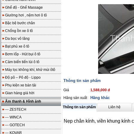
Ghế độ - Ghế Massage
Giường hơi , nệm hơi ô tô
Bậc bệ bước chân
Chống ồn xe ô tô
Da bọc vô lăng
Bạt phủ xe ô tô
Bơm lốp - Hút bụi ô tô
Cảm biến tiến lùi ô tô
Máy lọc không khí, khử mùi ôtô
Độ pô – Pô độ - Lippo
Thông tin sản phẩm
Phụ kiện xe bán tải
Giá
1,588,000 đ
Gian hàng giá hời
Hãng khác
Hãng sản xuất
Âm thanh & Hình ảnh
Thông tin sản phẩm
Liên hệ
--- ZESTECH
--- WINCA
Nẹp chân kính, viền khung kính 
--- GOTECH
--- KOVAR