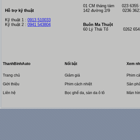
01 CM tháng tám
023 6355
Hỗ trợ kỹ thuật
142 đường 2/9 0236 362
Kỹ thuật 1 :
0913 510033
Kỹ thuật 2 :
0941 543804
Buôn Ma Thuột
60 Lý Thái Tổ 0262 6543
ThanhBinhAuto
Nổi bật
Xem nh
Trang chủ
Giảm giá
Phim cá
Giới thiệu
Phim cách nhiệt
Sản phẩ
Liên hệ
Bọc ghế da, sàn da ô tô
Màn hì