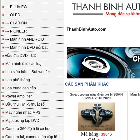
--- ELLIVIEW
--- OLED
--- CLARION
ThanhBinhAuto.com
--- PIONEER
--- Màn hình ANDROID
--- Màn hình DVD nổi bật
Đầu đĩa DVD - CD
Màn hình ô tô các loại
Loa siêu trầm - Subwoofer
Loa phổ thông
CÁC SẢN PHẨM KHÁC
Loa trung cao cấp
Sửa gương gập điện xe NISSAN
Màn h
Power Amplifier
LIVINA 2018 2020
Đầu thu Tivi kỹ thuật số
Máy nghe nhạc MP3
Mặt dưỡng lắp DVD
Camera 360 độ ô tô xe hơi
Mã hàng:
39846
Camera lùi, camera tiến cập lề