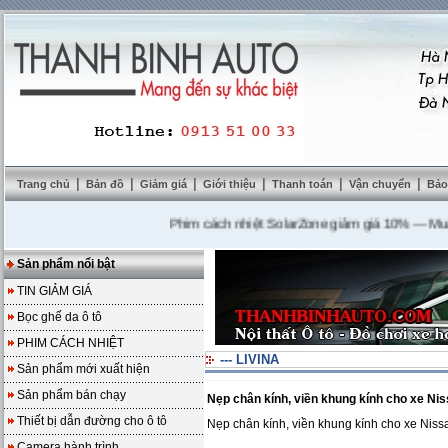
|
|
|
|
|
|
Trang chủ
Bản đồ
Giảm giá
Giới thiệu
Thanh toán
Vận chuyển
Bảo
Phim cách nhiệt SolarZone giảm giá 10%
---
Mua DVD
Sản phẩm nổi bật
TIN GIẢM GIÁ
Bọc ghế da ô tô
PHIM CÁCH NHIỆT
--- LIVINA
Sản phẩm mới xuất hiện
Sản phẩm bán chạy
Nẹp chân kính, viền khung kính cho xe Nis
Thiết bị dẫn đường cho ô tô
Nẹp chân kính, viền khung kính cho xe Niss
Camera hành trình