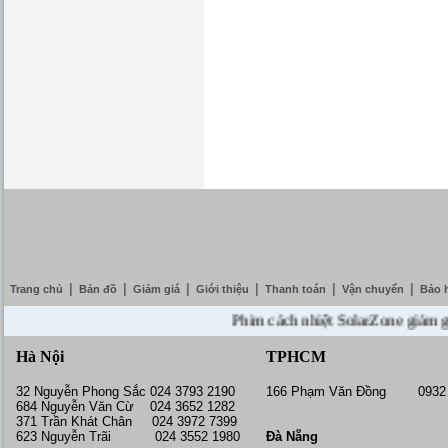
|
|
|
|
|
|
Trang chủ
Bản đồ
Giảm giá
Giới thiệu
Thanh toán
Vận chuyển
Bảo 
Phim cách nhiệt SolarZone giảm giá 10
Hà Nội
TPHCM
32 Nguyễn Phong Sắc 024 3793 2190
166 Phạm Văn Đồng 0932 
684 Nguyễn Văn Cừ 024 3652 1282
371 Trần Khát Chân 024 3972 7399
623 Nguyễn Trãi 024 3552 1980
Đà Nẵng