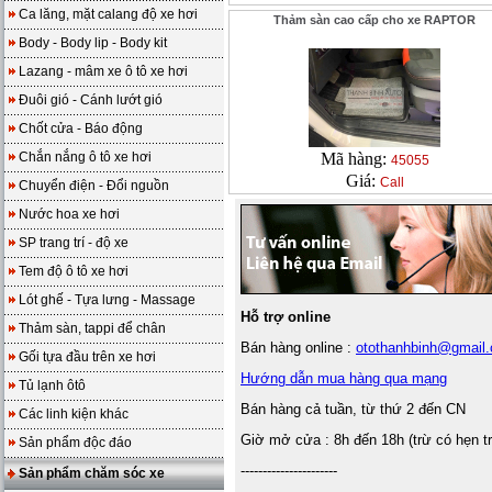
Ca lăng, mặt calang độ xe hơi
Thảm sàn cao cấp cho xe RAPTOR
Body - Body lip - Body kit
Lazang - mâm xe ô tô xe hơi
Đuôi gió - Cánh lướt gió
Chốt cửa - Báo động
Chắn nắng ô tô xe hơi
Mã hàng:
45055
Giá:
Call
Chuyển điện - Đổi nguồn
Nước hoa xe hơi
SP trang trí - độ xe
Tem độ ô tô xe hơi
Lót ghế - Tựa lưng - Massage
Hỗ trợ online
Thảm sàn, tappi để chân
Bán hàng online :
otothanhbinh@gmail
Gối tựa đầu trên xe hơi
Hướng dẫn mua hàng qua mạng
Tủ lạnh ôtô
Bán hàng cả tuần, từ thứ 2 đến CN
Các linh kiện khác
Giờ mở cửa : 8h đến 18h (trừ có hẹn t
Sản phẩm độc đáo
----------------------
Sản phẩm chăm sóc xe