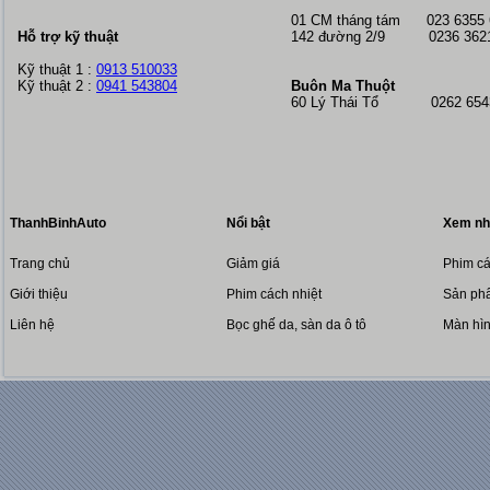
01 CM tháng tám
023 6355
Hỗ trợ kỹ thuật
142 đường 2/9 0236 362
Kỹ thuật 1 :
0913 510033
Kỹ thuật 2 :
0941 543804
Buôn Ma Thuột
60 Lý Thái Tổ 0262 6543
ThanhBinhAuto
Nổi bật
Xem nh
Trang chủ
Giảm giá
Phim cá
Giới thiệu
Phim cách nhiệt
Sản phẩ
Liên hệ
Bọc ghế da, sàn da ô tô
Màn hì