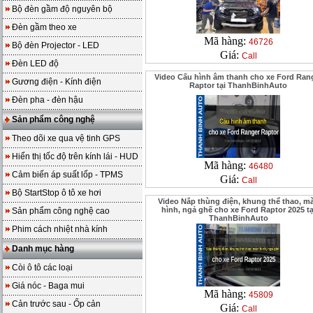
Bộ đèn gầm độ nguyên bộ
Đèn gầm theo xe
Mã hàng:
46726
Bộ đèn Projector - LED
Giá:
Call
Đèn LED độ
Video Cấu hình âm thanh cho xe Ford Ran
Gương điện - Kính điện
Raptor tại ThanhBinhAuto
Đèn pha - đèn hậu
Sản phẩm công nghệ
Theo dõi xe qua vệ tinh GPS
Hiển thị tốc độ trên kính lái - HUD
Mã hàng:
46480
Cảm biến áp suất lốp - TPMS
Giá:
Call
Bộ StartStop ô tô xe hơi
Video Nắp thùng điện, khung thể thao, m
hình, ngả ghế cho xe Ford Raptor 2025 tạ
Sản phẩm công nghệ cao
ThanhBinhAuto
Phim cách nhiệt nhà kính
Danh mục hàng
Còi ô tô các loại
Giá nóc - Baga mui
Mã hàng:
45809
Cản trước sau - Ốp cản
Giá:
Call