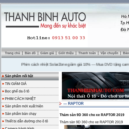
|
|
|
|
|
|
Trang chủ
Bản đồ
Giảm giá
Giới thiệu
Thanh toán
Vận chuyển
Bảo
Phim cách nhiệt SolarZone giảm giá 10%
---
Mua DVD tặng camera lùi
Sản phẩm nổi bật
TIN GIẢM GIÁ
Bọc ghế da ô tô
PHIM CÁCH NHIỆT
--- RAPTOR
Sản phẩm mới xuất hiện
Sản phẩm bán chạy
Thảm sàn 9D 360 cho xe RAPTOR 2019
Thiết bị dẫn đường cho ô tô
Thảm sàn 9D 360 cho xe RAPTOR 2019
Camera hành trình