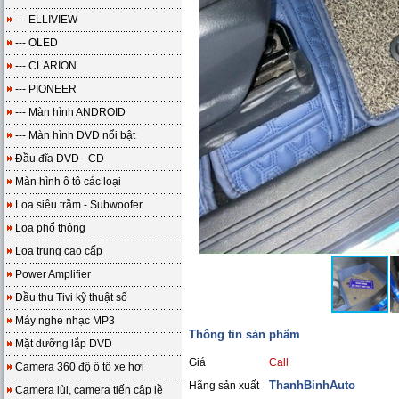
--- ELLIVIEW
--- OLED
--- CLARION
--- PIONEER
--- Màn hình ANDROID
--- Màn hình DVD nổi bật
Đầu đĩa DVD - CD
Màn hình ô tô các loại
Loa siêu trầm - Subwoofer
Loa phổ thông
Loa trung cao cấp
Power Amplifier
Đầu thu Tivi kỹ thuật số
Máy nghe nhạc MP3
Thông tin sản phẩm
Mặt dưỡng lắp DVD
Giá
Call
Camera 360 độ ô tô xe hơi
ThanhBinhAuto
Hãng sản xuất
Camera lùi, camera tiến cập lề