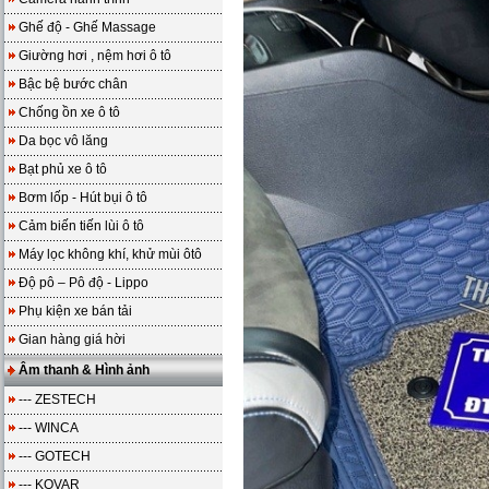
Ghế độ - Ghế Massage
Giường hơi , nệm hơi ô tô
Bậc bệ bước chân
Chống ồn xe ô tô
Da bọc vô lăng
Bạt phủ xe ô tô
Bơm lốp - Hút bụi ô tô
Cảm biến tiến lùi ô tô
Máy lọc không khí, khử mùi ôtô
Độ pô – Pô độ - Lippo
Phụ kiện xe bán tải
Gian hàng giá hời
Âm thanh & Hình ảnh
--- ZESTECH
--- WINCA
--- GOTECH
--- KOVAR