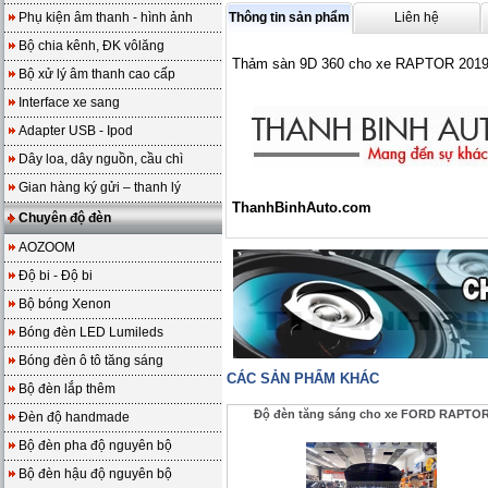
Phụ kiện âm thanh - hình ảnh
Thông tin sản phẩm
Liên hệ
Bộ chia kênh, ĐK vôlăng
Thảm sàn 9D 360 cho xe RAPTOR 201
Bộ xử lý âm thanh cao cấp
Interface xe sang
Adapter USB - Ipod
Dây loa, dây nguồn, cầu chì
Gian hàng ký gửi – thanh lý
ThanhBinhAuto.com
Chuyên độ đèn
AOZOOM
Độ bi - Độ bi
Bộ bóng Xenon
Bóng đèn LED Lumileds
Bóng đèn ô tô tăng sáng
CÁC SẢN PHẨM KHÁC
Bộ đèn lắp thêm
Độ đèn tăng sáng cho xe FORD RAPTO
Đèn độ handmade
Bộ đèn pha độ nguyên bộ
Bộ đèn hậu độ nguyên bộ