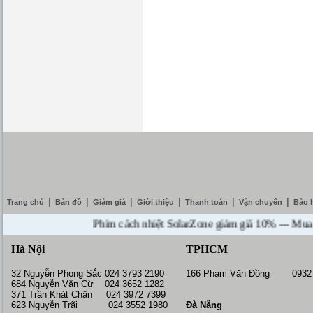
|
|
|
|
|
|
Trang chủ
Bản đồ
Giảm giá
Giới thiệu
Thanh toán
Vận chuyển
Bảo 
Phim cách nhiệt SolarZone giảm giá 10% --- Mua DVD tặ
Hà Nội
TPHCM
32 Nguyễn Phong Sắc 024 3793 2190
166 Phạm Văn Đồng 0932 
684 Nguyễn Văn Cừ 024 3652 1282
371 Trần Khát Chân 024 3972 7399
623 Nguyễn Trãi 024 3552 1980
Đà Nẵng