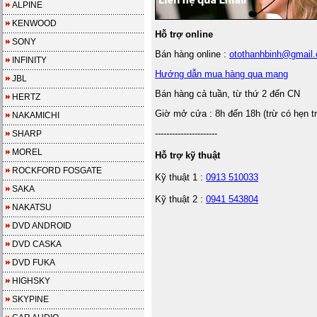
ALPINE
KENWOOD
Hỗ trợ online
SONY
Bán hàng online :
otothanhbinh@gmail
INFINITY
Hướng dẫn mua hàng qua mạng
JBL
Bán hàng cả tuần, từ thứ 2 đến CN
HERTZ
Giờ mở cửa : 8h đến 18h (trừ có hẹn t
NAKAMICHI
----------------------
SHARP
MOREL
Hỗ trợ kỹ thuật
ROCKFORD FOSGATE
Kỹ thuật 1 :
0913 510033
SAKA
Kỹ thuật 2 :
0941 543804
NAKATSU
DVD ANDROID
DVD CASKA
DVD FUKA
HIGHSKY
SKYPINE