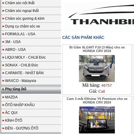
Chăm sóc nội thất
Chăm sóc ngoại thất
Chăm sóc gương & kính
Dụng cụ chăm sóc xe
FORMULA1 - USA
CÁC SẢN PHẨM KHÁC
3M - USA
Bi Gầm XLGIHT F10 (3 Màu) cho xe
ABRO - USA
HONDA CRV 2019
LIQUI MOLY - CHLB Đức
SONAX - CHLB Đức
CARMATE - NHẬT BẢN
WAXCO - Malayxia
Mã hàng:
46757
Phụ tùng ôtô
Giá:
Call
MAZDA
Cam 3 mắt Elliview Y5 Premium cho xe
HONDA CRV 2024
ÔTÔ NHẬP KHẨU
ẮC QUI
KÍNH ÔTÔ
ĐÈN - GƯƠNG ÔTÔ