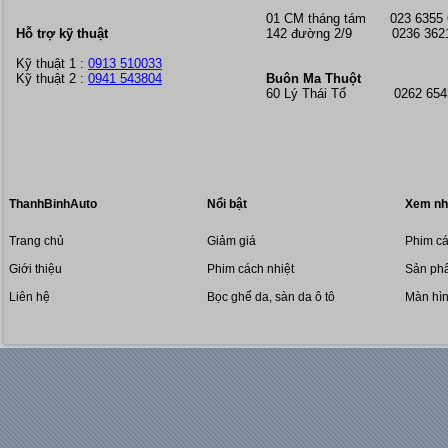
01 CM tháng tám
023 6355
Hỗ trợ kỹ thuật
142 đường 2/9 0236 362
Kỹ thuật 1 :
0913 510033
Kỹ thuật 2 :
0941 543804
Buôn Ma Thuột
60 Lý Thái Tổ 0262 6543
ThanhBinhAuto
Nổi bật
Xem nh
Trang chủ
Giảm giá
Phim cá
Giới thiệu
Phim cách nhiệt
Sản phẩ
Liên hệ
Bọc ghế da, sàn da ô tô
Màn hì