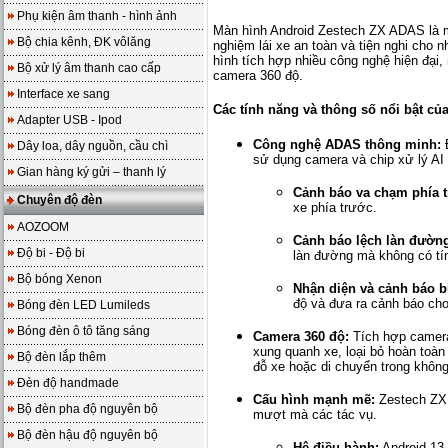
Phụ kiện âm thanh - hình ảnh
Màn hình Android Zestech ZX ADAS là m
Bộ chia kênh, ĐK vôlăng
nghiệm lái xe an toàn và tiện nghi cho
hình tích hợp nhiều công nghệ hiện đại, 
Bộ xử lý âm thanh cao cấp
camera 360 độ.
Interface xe sang
Các tính năng và thông số nổi bật c
Adapter USB - Ipod
Công nghệ ADAS thông minh:
Đ
Dây loa, dây nguồn, cầu chì
sử dụng camera và chip xử lý AI
Gian hàng ký gửi – thanh lý
Cảnh báo va chạm phía t
Chuyên độ đèn
xe phía trước.
AOZOOM
Cảnh báo lệch làn đườn
Độ bi - Độ bi
làn đường mà không có tín
Bộ bóng Xenon
Nhận diện và cảnh báo b
độ và đưa ra cảnh báo cho
Bóng đèn LED Lumileds
Bóng đèn ô tô tăng sáng
Camera 360 độ:
Tích hợp camera 
xung quanh xe, loại bỏ hoàn toàn
Bộ đèn lắp thêm
đỗ xe hoặc di chuyển trong không
Đèn độ handmade
Cấu hình mạnh mẽ:
Zestech ZX
Bộ đèn pha độ nguyên bộ
mượt mà các tác vụ.
Bộ đèn hậu độ nguyên bộ
Hệ điều hành:
Android 13.