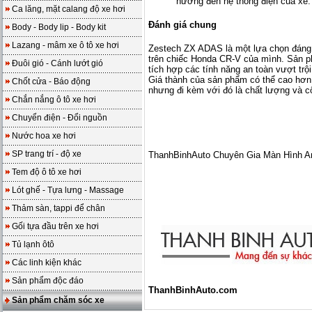
hưởng đến hệ thống điện của xe.
Ca lăng, mặt calang độ xe hơi
Đánh giá chung
Body - Body lip - Body kit
Lazang - mâm xe ô tô xe hơi
Zestech ZX ADAS là một lựa chọn đáng 
trên chiếc Honda CR-V của mình. Sản p
Đuôi gió - Cánh lướt gió
tích hợp các tính năng an toàn vượt trội
Giá thành của sản phẩm có thể cao hơn
Chốt cửa - Báo động
nhưng đi kèm với đó là chất lượng và c
Chắn nắng ô tô xe hơi
Chuyển điện - Đổi nguồn
Nước hoa xe hơi
SP trang trí - độ xe
ThanhBinhAuto Chuyên Gia Màn Hình A
Tem độ ô tô xe hơi
Lót ghế - Tựa lưng - Massage
Thảm sàn, tappi để chân
Gối tựa đầu trên xe hơi
Tủ lạnh ôtô
Các linh kiện khác
Sản phẩm độc đáo
ThanhBinhAuto.com
Sản phẩm chăm sóc xe