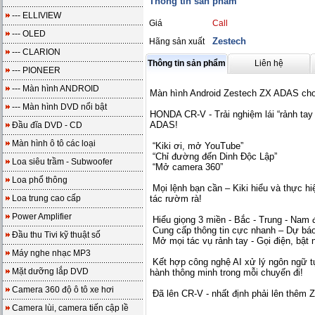
Thông tin sản phẩm
--- ELLIVIEW
Giá
Call
--- OLED
Zestech
Hãng sản xuất
--- CLARION
Thông tin sản phẩm
Liên hệ
--- PIONEER
--- Màn hình ANDROID
Màn hình Android Zestech ZX ADAS c
--- Màn hình DVD nổi bật
HONDA CR-V - Trải nghiệm lái “rảnh tay -
ADAS!
Đầu đĩa DVD - CD
Màn hình ô tô các loại
“Kiki ơi, mở YouTube”
“Chỉ đường đến Dinh Độc Lập”
Loa siêu trầm - Subwoofer
“Mở camera 360”
Loa phổ thông
Mọi lệnh bạn cần – Kiki hiểu và thực h
Loa trung cao cấp
tác rườm rà!
Power Amplifier
Hiểu giọng 3 miền - Bắc - Trung - Nam
Cung cấp thông tin cực nhanh – Dự báo t
Đầu thu Tivi kỹ thuật số
Mở mọi tác vụ rảnh tay - Gọi điện, bật
Máy nghe nhạc MP3
Kết hợp công nghệ AI xử lý ngôn ngữ tự 
Mặt dưỡng lắp DVD
hành thông minh trong mỗi chuyến đi!
Camera 360 độ ô tô xe hơi
Đã lên CR-V - nhất định phải lên thêm 
Camera lùi, camera tiến cập lề