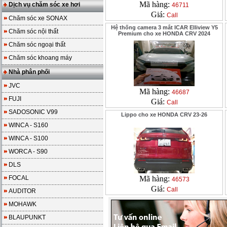
Mã hàng:
Dịch vụ chăm sóc xe hơi
46711
Giá:
Call
Chăm sóc xe SONAX
Hệ thống camera 3 mắt ICAR Elliview Y5
Chăm sóc nội thất
Premium cho xe HONDA CRV 2024
Chăm sóc ngoại thất
Chăm sóc khoang máy
Nhà phân phối
JVC
Mã hàng:
46687
FUJI
Giá:
Call
SADOSONIC V99
Lippo cho xe HONDA CRV 23-26
WINCA - S160
WINCA - S100
WORCA - S90
DLS
FOCAL
Mã hàng:
46573
Giá:
Call
AUDITOR
MOHAWK
BLAUPUNKT