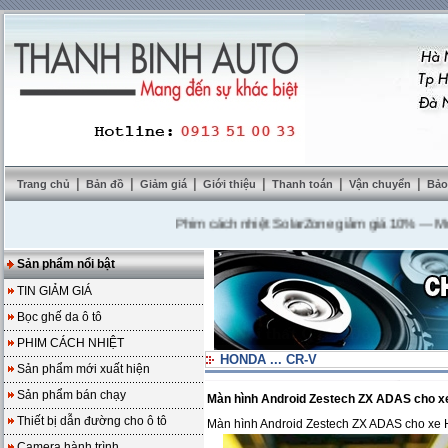
|
|
|
|
|
|
Trang chủ
Bản đồ
Giảm giá
Giới thiệu
Thanh toán
Vận chuyển
Bảo
Phim cách nhiệt SolarZone giảm giá 10%
---
Mua DVD
Sản phẩm nổi bật
TIN GIẢM GIÁ
Bọc ghế da ô tô
PHIM CÁCH NHIỆT
HONDA ... CR-V
Sản phẩm mới xuất hiện
Sản phẩm bán chạy
Màn hình Android Zestech ZX ADAS cho
Thiết bị dẫn đường cho ô tô
Màn hình Android Zestech ZX ADAS cho x
Camera hành trình