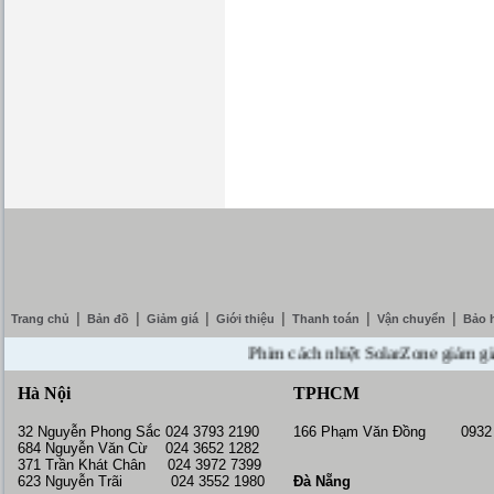
|
|
|
|
|
|
Trang chủ
Bản đồ
Giảm giá
Giới thiệu
Thanh toán
Vận chuyển
Bảo 
Phim cách nhiệt SolarZone giảm giá 10% 
Hà Nội
TPHCM
32 Nguyễn Phong Sắc 024 3793 2190
166 Phạm Văn Đồng 0932 
684 Nguyễn Văn Cừ 024 3652 1282
371 Trần Khát Chân 024 3972 7399
623 Nguyễn Trãi 024 3552 1980
Đà Nẵng