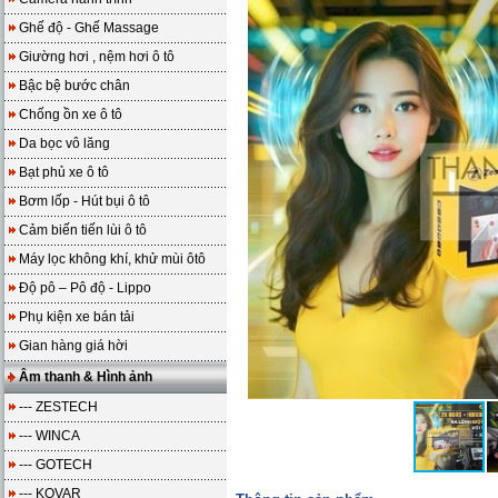
Ghế độ - Ghế Massage
Giường hơi , nệm hơi ô tô
Bậc bệ bước chân
Chống ồn xe ô tô
Da bọc vô lăng
Bạt phủ xe ô tô
Bơm lốp - Hút bụi ô tô
Cảm biến tiến lùi ô tô
Máy lọc không khí, khử mùi ôtô
Độ pô – Pô độ - Lippo
Phụ kiện xe bán tải
Gian hàng giá hời
Âm thanh & Hình ảnh
--- ZESTECH
--- WINCA
--- GOTECH
--- KOVAR