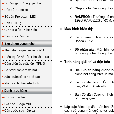
Bộ đèn gầm độ nguyên bộ
Chip xử lý:
Sử dụng chip 
Đèn gầm theo xe
Bộ đèn Projector - LED
RAM/ROM:
Thường có nh
12GB RAM/512GB ROM, cho
Đèn LED độ
Màn hình hiển thị:
Gương điện - Kính điện
Đèn pha - đèn hậu
Kích thước:
Thường có kíc
Honda CR-V.
Sản phẩm công nghệ
Độ phân giải:
Màn hình có
Theo dõi xe qua vệ tinh GPS
với công nghệ chống chói,
Hiển thị tốc độ trên kính lái - HUD
Tính năng giải trí và tiện ích:
Cảm biến áp suất lốp - TPMS
Điều khiển bằng giọng n
Bộ StartStop ô tô xe hơi
giọng nói tiếng Việt để mở
Sản phẩm công nghệ cao
Kết nối đa dạng:
Hỗ trợ A
Phim cách nhiệt nhà kính
cao, Wi-Fi, Bluetooth.
Danh mục hàng
Bản đồ dẫn đường:
Tích 
Còi ô tô các loại
S1 bản quyền.
Giá nóc - Baga mui
Lắp đặt:
Việc lắp đặt màn hình 
cách sử dụng mặt dưỡng và jack 
Cản trước sau - Ốp cản