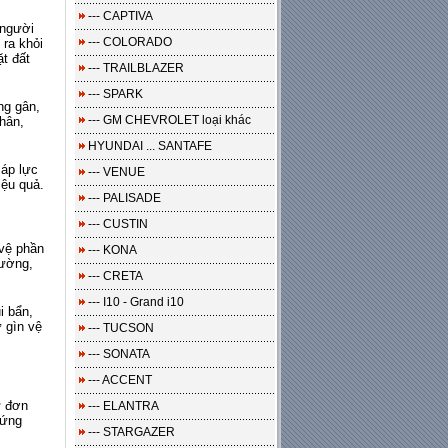
--- CAPTIVA
 người
--- COLORADO
 ra khỏi
t đất
--- TRAILBLAZER
--- SPARK
ng gân,
--- GM CHEVROLET loại khác
hân,
HYUNDAI ... SANTAFE
 áp lực
--- VENUE
iệu quả.
--- PALISADE
--- CUSTIN
vệ phần
--- KONA
đường,
--- CRETA
--- I10 - Grand i10
i bẩn,
ữ gìn vệ
--- TUCSON
--- SONATA
--- ACCENT
ừ đơn
--- ELANTRA
cứng
--- STARGAZER