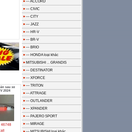
--- ACCORD
--- CIVIC
--- CITY
--- JAZZ
--- HR-V
--- BR-V
--- BRIO
--- HONDA loại khác
MITSUBISHI ... GRANDIS
--- DESTINATOR
--- XFORCE
--- TRITON
ản sau xe
V 2024
--- ATTRAGE
--- OUTLANDER
--- XPANDER
--- PAJERO SPORT
:
--- MIRAGE
46748
all
--- MITSUBISHI loại khác