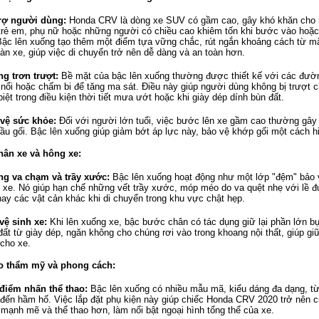
rợ người dùng:
Honda CRV là dòng xe SUV có gầm cao, gây khó khăn cho
 trẻ em, phụ nữ hoặc những người có chiều cao khiêm tốn khi bước vào hoặc
Bậc lên xuống tạo thêm một điểm tựa vững chắc, rút ngắn khoảng cách từ mặ
sàn xe, giúp việc di chuyển trở nên dễ dàng và an toàn hơn.
g trơn trượt:
Bề mặt của bậc lên xuống thường được thiết kế với các đườ
 nổi hoặc chấm bi để tăng ma sát. Điều này giúp người dùng không bị trượt c
biệt trong điều kiện thời tiết mưa ướt hoặc khi giày dép dính bùn đất.
vệ sức khỏe:
Đối với người lớn tuổi, việc bước lên xe gầm cao thường gây
đầu gối. Bậc lên xuống giúp giảm bớt áp lực này, bảo vệ khớp gối một cách h
thân xe và hông xe:
g va chạm và trầy xước:
Bậc lên xuống hoạt động như một lớp "đệm" bảo 
 xe. Nó giúp hạn chế những vết trầy xước, móp méo do va quệt nhẹ với lề 
 hay các vật cản khác khi di chuyển trong khu vực chật hẹp.
vệ sinh xe:
Khi lên xuống xe, bậc bước chân có tác dụng giữ lại phần lớn bụ
đất từ giày dép, ngăn không cho chúng rơi vào trong khoang nội thất, giúp gi
 cho xe.
o thẩm mỹ và phong cách:
điểm nhấn thể thao:
Bậc lên xuống có nhiều mẫu mã, kiểu dáng đa dạng, t
 đến hầm hố. Việc lắp đặt phụ kiện này giúp chiếc Honda CRV 2020 trở nên 
 mạnh mẽ và thể thao hơn, làm nổi bật ngoại hình tổng thể của xe.