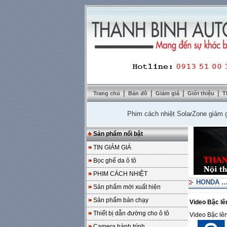
|
|
|
|
Trang chủ
Bản đồ
Giảm giá
Giới thiệu
T
Phim cách nhiệt SolarZone giảm giá 10
Sản phẩm nổi bật
TIN GIẢM GIÁ
Bọc ghế da ô tô
PHIM CÁCH NHIỆT
HONDA ..
Sản phẩm mới xuất hiện
Sản phẩm bán chạy
Video Bậc l
Thiết bị dẫn đường cho ô tô
Video Bậc lê
Camera hành trình