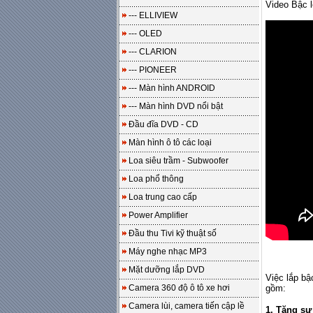
Video Bậc 
--- ELLIVIEW
--- OLED
--- CLARION
--- PIONEER
--- Màn hình ANDROID
--- Màn hình DVD nổi bật
Đầu đĩa DVD - CD
Màn hình ô tô các loại
Loa siêu trầm - Subwoofer
Loa phổ thông
Loa trung cao cấp
Power Amplifier
Đầu thu Tivi kỹ thuật số
Máy nghe nhạc MP3
Mặt dưỡng lắp DVD
Việc lắp bậ
Camera 360 độ ô tô xe hơi
gồm:
Camera lùi, camera tiến cập lề
1. Tăng sự