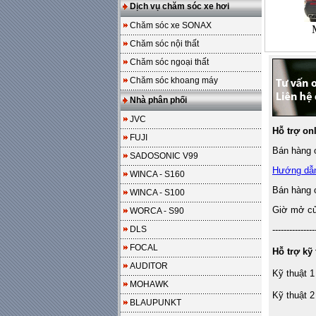
Dịch vụ chăm sóc xe hơi
Chăm sóc xe SONAX
Chăm sóc nội thất
Chăm sóc ngoại thất
Chăm sóc khoang máy
Nhà phân phối
JVC
Hỗ trợ on
FUJI
Bán hàng o
SADOSONIC V99
Hướng dẫ
WINCA - S160
Bán hàng 
WINCA - S100
Giờ mở cửa
WORCA - S90
DLS
---------------
FOCAL
Hỗ trợ kỹ 
AUDITOR
Kỹ thuật 1
MOHAWK
Kỹ thuật 2
BLAUPUNKT