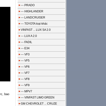
--- PRADO
--- HIGHLANDER
--- LANDCRUISER
--- TOYOTA loại khác
VINFAST ... LUX SA 2.0
--- LUX A 2.0
--- FADIL
--- E34
--- VF3
--- VF5
--- VF6
--- VF7
--- VF8
--- VF9
--- MPV7
ực, bao
--- VINFAST LIMO GREEN
GM CHEVROLET ... CRUZE