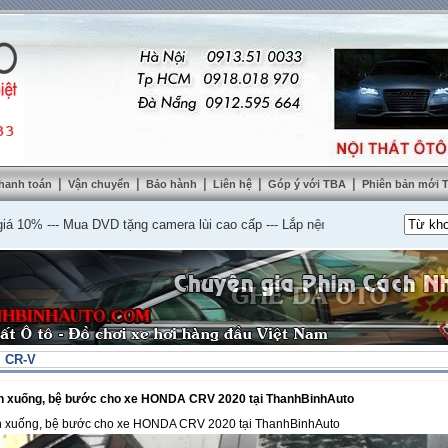
|
|
|
|
|
hanh toán
Vận chuyển
Bảo hành
Liên hệ
Góp ý với TBA
Phiên bản mới
%
---
Mua DVD tặng camera lùi cao cấp
---
Lắp nệm ghế da thật tặng sàn da
--
. CR-V
ên xuống, bệ bước cho xe HONDA CRV 2020 tại ThanhBinhAuto
n xuống, bệ bước cho xe HONDA CRV 2020 tại ThanhBinhAuto