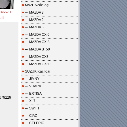
MAZDA các loại
:
46570
--- MAZDA 3
all
--- MAZDA 2
--- MAZDA 6
o
--- MAZDA CX-5
--- MAZDA CX-8
--- MAZDA BT50
--- MAZDA CX3
--- MAZDA CX30
SUZUKI các loại
--- JIMNY
0
--- VITARA
--- ERTIGA
079229
--- XL7
--- SWIFT
--- CIAZ
--- CELERIO