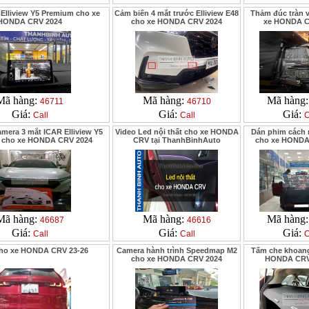
Elliview Y5 Premium cho xe
Cảm biến 4 mắt trước Elliview E48
Thảm đúc tràn v
HONDA CRV 2024
cho xe HONDA CRV 2024
xe HONDA C
Mã hàng:
Mã hàng:
Mã hàng
46711
46710
Giá:
Giá:
Giá:
Call
Call
C
mera 3 mắt ICAR Elliview Y5
Video Led nội thất cho xe HONDA
Dán phim cách 
 cho xe HONDA CRV 2024
CRV tại ThanhBinhAuto
cho xe HONDA
Mã hàng:
Mã hàng:
Mã hàng
46687
46616
Giá:
Giá:
Giá:
Call
Call
C
cho xe HONDA CRV 23-26
Camera hành trình Speedmap M2
Tấm che khoang
cho xe HONDA CRV 2024
HONDA CRV 