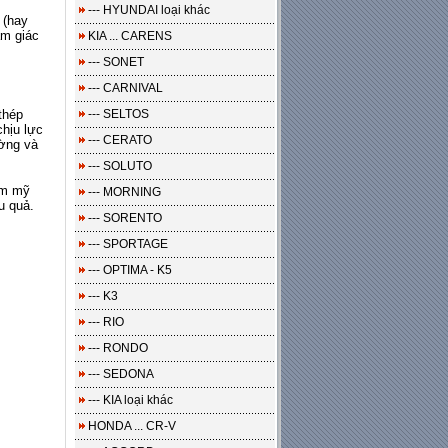
--- HYUNDAI loại khác
 (hay
ảm giác
KIA ... CARENS
--- SONET
--- CARNIVAL
thép
--- SELTOS
chịu lực
--- CERATO
ường và
--- SOLUTO
ẩm mỹ
--- MORNING
u quả.
--- SORENTO
--- SPORTAGE
--- OPTIMA - K5
--- K3
--- RIO
--- RONDO
--- SEDONA
--- KIA loại khác
HONDA ... CR-V