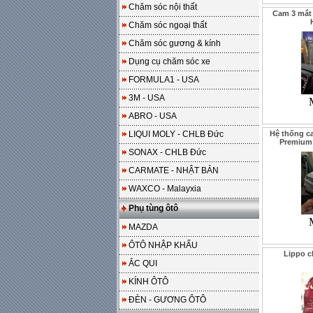
Chăm sóc nội thất
Cam 3 mắt 
Chăm sóc ngoại thất
Chăm sóc gương & kính
Dụng cụ chăm sóc xe
FORMULA1 - USA
3M - USA
ABRO - USA
LIQUI MOLY - CHLB Đức
Hệ thống ca
Premium
SONAX - CHLB Đức
CARMATE - NHẬT BẢN
WAXCO - Malayxia
Phụ tùng ôtô
MAZDA
ÔTÔ NHẬP KHẨU
Lippo 
ẮC QUI
KÍNH ÔTÔ
ĐÈN - GƯƠNG ÔTÔ