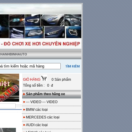
 THANHBINHAUTO
-
Miễn phí 100% công lắp đặt
GIỎ HÀNG
0 Sản phẩm
Tổng số tiền : 0 đ
Sản phẩm theo hãng xe
--- VIDEO --- VIDEO
BMW các loại
MERCEDES các loại
AUDI các loại