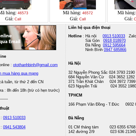
Mã hàng:
Mã hàng:
Mã hàng
46573
46572
Giá:
Giá:
Giá:
Call
Call
C
Liên hệ qua điện thoại
Hotline
: Hà nội
0913 510033
Zal
Sài Gòn
0918 018970
Đà Nẵng
0912 595664
Ninh Bình
0947 685866
line
Hà Nội
nline :
otothanhbinh@gmail.com
32 Nguyễn Phong Sắc 024 3793 2190
n mua hàng qua mạng
684 Nguyễn Văn Cừ 024 3652 1282
371 Trần Khát Chân 024 3972 7399
cả tuần, từ thứ 2 đến CN
623 Nguyễn Trãi 024 3552 198
 : 8h đến 18h (trừ có hẹn trước)
TPHCM
-------
166 Phạm Văn Đồng - T.Đức 0932 
thuật
 :
0913 510033
Đà Nẵng
 :
0941 543804
01 CM tháng tám
023 6355 6768
142 đường 2/9 023 636 21345