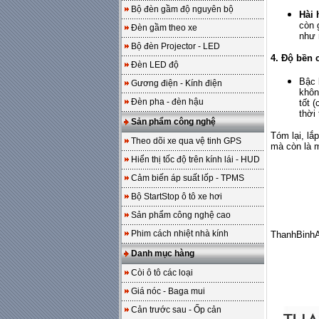
Bộ đèn gầm độ nguyên bộ
Hài 
còn 
Đèn gầm theo xe
như 
Bộ đèn Projector - LED
4. Độ bền 
Đèn LED độ
Bậc 
Gương điện - Kính điện
khôn
Đèn pha - đèn hậu
tốt 
thời
Sản phẩm công nghệ
Tóm lại, lắ
Theo dõi xe qua vệ tinh GPS
mà còn là m
Hiển thị tốc độ trên kính lái - HUD
Cảm biến áp suất lốp - TPMS
Bộ StartStop ô tô xe hơi
Sản phẩm công nghệ cao
Phim cách nhiệt nhà kính
ThanhBinhA
Danh mục hàng
Còi ô tô các loại
Giá nóc - Baga mui
Cản trước sau - Ốp cản