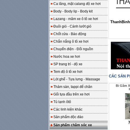
Ca lăng, mặt calang độ xe hơi
Body - Body lip - Body kit
Lazang - mâm xe ô tô xe hơi
ThanhBinh
Đuôi gió - Cánh lướt gió
Chốt cửa - Báo động
Chắn nắng ô tô xe hơi
Chuyển điện - Đổi nguồn
Nước hoa xe hơi
SP trang trí - độ xe
Tem độ ô tô xe hơi
CÁC SẢN 
Lót ghế - Tựa lưng - Massage
Bi Gầm X
Thảm sàn, tappi để chân
Gối tựa đầu trên xe hơi
Tủ lạnh ôtô
Các linh kiện khác
Sản phẩm độc đáo
Sản phẩm chăm sóc xe