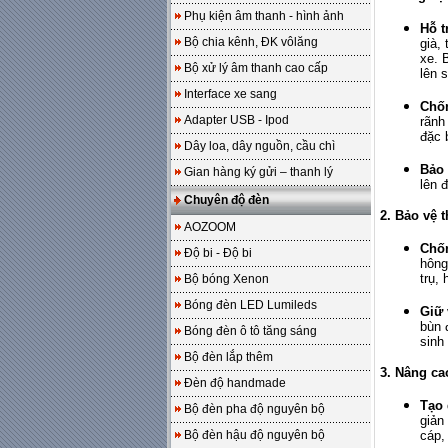
Phụ kiện âm thanh - hình ảnh
Hỗ t
Bộ chia kênh, ĐK vôlăng
già,
xe. 
Bộ xử lý âm thanh cao cấp
lên 
Interface xe sang
Chốn
Adapter USB - Ipod
rãnh
đặc 
Dây loa, dây nguồn, cầu chì
Bảo 
Gian hàng ký gửi – thanh lý
lên 
Chuyên độ đèn
2. Bảo vệ 
AOZOOM
Chốn
Độ bi - Độ bi
hông
trụ,
Bộ bóng Xenon
Bóng đèn LED Lumileds
Giữ 
bùn 
Bóng đèn ô tô tăng sáng
sinh
Bộ đèn lắp thêm
3. Nâng ca
Đèn độ handmade
Tạo 
Bộ đèn pha độ nguyên bộ
giản
Bộ đèn hậu độ nguyên bộ
cáp,