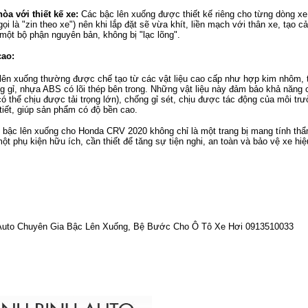
hòa với thiết kế xe:
Các bậc lên xuống được thiết kế riêng cho từng dòng xe
gọi là "zin theo xe") nên khi lắp đặt sẽ vừa khít, liền mạch với thân xe, tạo c
một bộ phận nguyên bản, không bị "lạc lõng".
cao:
lên xuống thường được chế tạo từ các vật liệu cao cấp như hợp kim nhôm, 
g gỉ, nhựa ABS có lõi thép bên trong. Những vật liệu này đảm bảo khả năng 
(có thể chịu được tải trọng lớn), chống gỉ sét, chịu được tác động của môi tr
 tiết, giúp sản phẩm có độ bền cao.
p bậc lên xuống cho Honda CRV 2020 không chỉ là một trang bị mang tính th
ột phụ kiện hữu ích, cần thiết để tăng sự tiện nghi, an toàn và bảo vệ xe hiệ
uto Chuyên Gia Bậc Lên Xuống, Bệ Bước Cho Ô Tô Xe Hơi 0913510033