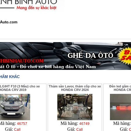
Auto.com
PHẨM KHÁC
LGIHT F10 (3 Màu) cho xe
Thảm sàn Lavor, thảm cốp cho xe
Đèn led gầm c
HONDA CRV 2019
HONDA CRV 2024
HONDA CR
Mã hàng:
Mã hàng:
Mã hàng
46757
46749
Giá:
Giá:
Giá:
Call
Call
C