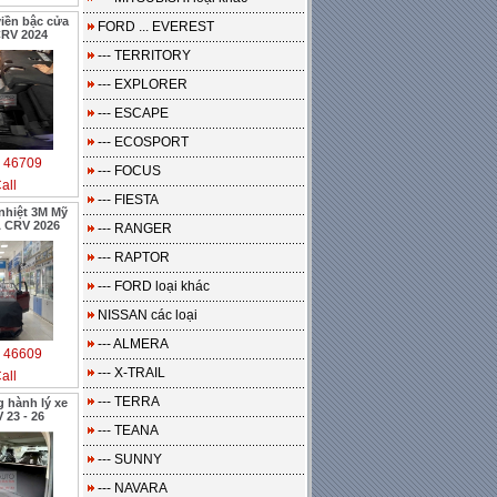
iền bậc cửa
FORD ... EVEREST
RV 2024
--- TERRITORY
--- EXPLORER
--- ESCAPE
--- ECOSPORT
:
46709
--- FOCUS
all
--- FIESTA
nhiệt 3M Mỹ
 CRV 2026
--- RANGER
--- RAPTOR
--- FORD loại khác
NISSAN các loại
--- ALMERA
:
46609
--- X-TRAIL
all
--- TERRA
 hành lý xe
23 - 26
--- TEANA
--- SUNNY
--- NAVARA