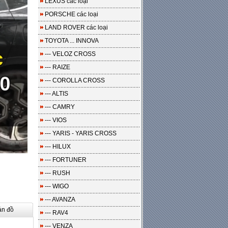
LEXUS các loại
PORSCHE các loại
LAND ROVER các loại
TOYOTA ... INNOVA
--- VELOZ CROSS
--- RAIZE
--- COROLLA CROSS
--- ALTIS
--- CAMRY
--- VIOS
--- YARIS - YARIS CROSS
--- HILUX
--- FORTUNER
--- RUSH
--- WIGO
--- AVANZA
ản đồ
--- RAV4
--- VENZA