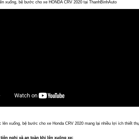
lên xuống, bệ bước cho xe HONDA CRV 2020 tại ThanhBinhAuto
c lên xuống, bệ bước cho xe Honda CRV 2020 mang lại nhiều lợi ích thiết th
 tiện nghi và an toàn khi lên xuống xe: