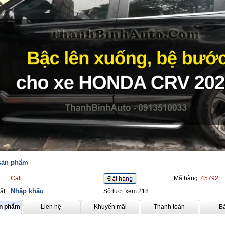
 sản phẩm
Call
Mã hàng:
45792
Nhập khẩu
ất
Số lượt xem:218
ản phẩm
Liên hệ
Khuyến mãi
Thanh toán
B