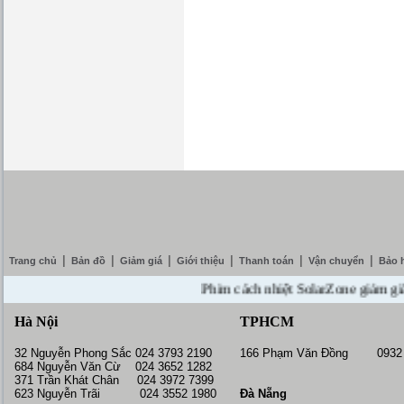
|
|
|
|
|
|
Trang chủ
Bản đồ
Giảm giá
Giới thiệu
Thanh toán
Vận chuyển
Bảo 
Phim cách nhiệt SolarZone giảm giá 10% 
Hà Nội
TPHCM
32 Nguyễn Phong Sắc 024 3793 2190
166 Phạm Văn Đồng 0932 
684 Nguyễn Văn Cừ 024 3652 1282
371 Trần Khát Chân 024 3972 7399
623 Nguyễn Trãi 024 3552 1980
Đà Nẵng