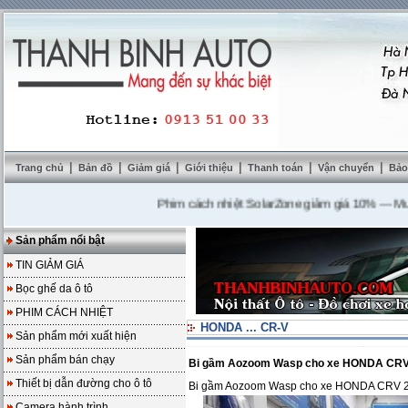
|
|
|
|
|
|
Trang chủ
Bản đồ
Giảm giá
Giới thiệu
Thanh toán
Vận chuyển
Bảo
Phim cách nhiệt SolarZone giảm giá 10%
---
Mua DVD
Sản phẩm nổi bật
TIN GIẢM GIÁ
Bọc ghế da ô tô
PHIM CÁCH NHIỆT
HONDA ... CR-V
Sản phẩm mới xuất hiện
Sản phẩm bán chạy
Bi gầm Aozoom Wasp cho xe HONDA CRV
Thiết bị dẫn đường cho ô tô
Bi gầm Aozoom Wasp cho xe HONDA CRV 
Camera hành trình