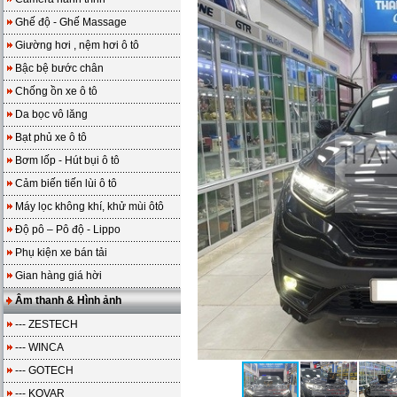
Ghế độ - Ghế Massage
Giường hơi , nệm hơi ô tô
Bậc bệ bước chân
Chống ồn xe ô tô
Da bọc vô lăng
Bạt phủ xe ô tô
Bơm lốp - Hút bụi ô tô
Cảm biến tiến lùi ô tô
Máy lọc không khí, khử mùi ôtô
Độ pô – Pô độ - Lippo
Phụ kiện xe bán tải
Gian hàng giá hời
Âm thanh & Hình ảnh
--- ZESTECH
--- WINCA
--- GOTECH
--- KOVAR