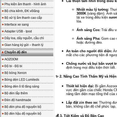
Cải thiện tầm nhìn trong điều ki
Phụ kiện âm thanh - hình ảnh
Nhiệt màu lý tưởng:
Thườ
Bộ chia kênh, ĐK vôlăng
3000K
(vàng đậm). Ánh sá
lái xe trong điều kiện
sươn
Bộ xử lý âm thanh cao cấp
lóa.
Interface xe sang
Ánh sáng Cos:
Trải đều v
Adapter USB - Ipod
Dây loa, dây nguồn, cầu chì
Ánh sáng Pha:
Gom cao và
hoặc đường đèo.
Gian hàng ký gửi – thanh lý
An toàn cho người đối diện:
Án
Chuyên độ đèn
mắt cho các phương tiện đi ngượ
AOZOOM
Chống nước và bụi bẩn vượt tr
Độ bi - Độ bi
định trong mọi điều kiện thời tiết.
Bộ bóng Xenon
✨ 2. Nâng Cao Tính Thẩm Mỹ và Hiện
Bóng đèn LED Lumileds
Thiết kế hiện đại:
Bi gầm Aozoom 
Bóng đèn ô tô tăng sáng
vực đèn gầm của chiếc Honda C
Bộ đèn lắp thêm
nâng tầm diện mạo tổng thể của 
Đèn độ handmade
Lắp đặt zin theo xe:
Thường được
bản, không cần độ chế phức tạp,
Bộ đèn pha độ nguyên bộ
Bộ đèn hậu độ nguyên bộ
💰 3. Tiết Kiệm và Độ Bền Cao