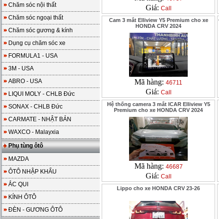
Chăm sóc nội thất
Giá:
Call
Chăm sóc ngoại thất
Cam 3 mắt Elliview Y5 Premium cho xe
HONDA CRV 2024
Chăm sóc gương & kính
Dụng cụ chăm sóc xe
FORMULA1 - USA
3M - USA
ABRO - USA
Mã hàng:
46711
Giá:
Call
LIQUI MOLY - CHLB Đức
Hệ thống camera 3 mắt ICAR Elliview Y5
SONAX - CHLB Đức
Premium cho xe HONDA CRV 2024
CARMATE - NHẬT BẢN
WAXCO - Malayxia
Phụ tùng ôtô
MAZDA
Mã hàng:
46687
ÔTÔ NHẬP KHẨU
Giá:
Call
ẮC QUI
Lippo cho xe HONDA CRV 23-26
KÍNH ÔTÔ
ĐÈN - GƯƠNG ÔTÔ