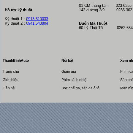
01 CM tháng tám
023 6355
Hỗ trợ kỹ thuật
142 đường 2/9 0236 362
Kỹ thuật 1 :
0913 510033
Kỹ thuật 2 :
0941 543804
Buôn Ma Thuột
60 Lý Thái Tổ 0262 6543
ThanhBinhAuto
Nổi bật
Xem nh
Trang chủ
Giảm giá
Phim cá
Giới thiệu
Phim cách nhiệt
Sản phẩ
Liên hệ
Bọc ghế da, sàn da ô tô
Màn hì