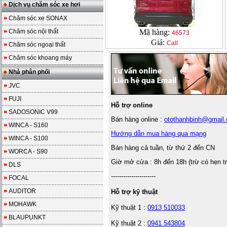
Dịch vụ chăm sóc xe hơi
Chăm sóc xe SONAX
Chăm sóc nội thất
Mã hàng:
46573
Giá:
Call
Chăm sóc ngoại thất
Chăm sóc khoang máy
Nhà phân phối
JVC
FUJI
Hỗ trợ online
SADOSONIC V99
Bán hàng online :
otothanhbinh@gmail
WINCA - S160
Hướng dẫn mua hàng qua mạng
WINCA - S100
Bán hàng cả tuần, từ thứ 2 đến CN
WORCA - S90
Giờ mở cửa : 8h đến 18h (trừ có hẹn t
DLS
----------------------
FOCAL
AUDITOR
Hỗ trợ kỹ thuật
MOHAWK
Kỹ thuật 1 :
0913 510033
BLAUPUNKT
Kỹ thuật 2 :
0941 543804