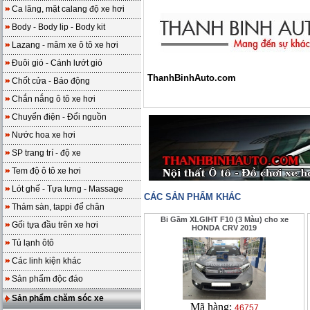
Ca lăng, mặt calang độ xe hơi
Body - Body lip - Body kit
Lazang - mâm xe ô tô xe hơi
Đuôi gió - Cánh lướt gió
ThanhBinhAuto.com
Chốt cửa - Báo động
Chắn nắng ô tô xe hơi
Chuyển điện - Đổi nguồn
Nước hoa xe hơi
SP trang trí - độ xe
Tem độ ô tô xe hơi
Lót ghế - Tựa lưng - Massage
CÁC SẢN PHẨM KHÁC
Thảm sàn, tappi để chân
Bi Gầm XLGIHT F10 (3 Màu) cho xe
Gối tựa đầu trên xe hơi
HONDA CRV 2019
Tủ lạnh ôtô
Các linh kiện khác
Sản phẩm độc đáo
Sản phẩm chăm sóc xe
Mã hàng:
46757