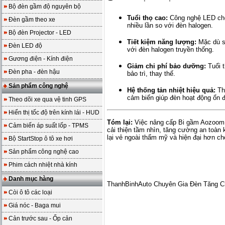
Bộ đèn gầm độ nguyên bộ
Tuổi thọ cao:
Công nghệ LED cho 
Đèn gầm theo xe
nhiều lần so với đèn halogen.
Bộ đèn Projector - LED
Tiết kiệm năng lượng:
Mặc dù sá
Đèn LED độ
với đèn halogen truyền thống.
Gương điện - Kính điện
Giảm chi phí bảo dưỡng:
Tuổi t
Đèn pha - đèn hậu
bảo trì, thay thế.
Sản phẩm công nghệ
Hệ thống tản nhiệt hiệu quả:
Thi
cảm biến giúp đèn hoạt động ổn đị
Theo dõi xe qua vệ tinh GPS
Hiển thị tốc độ trên kính lái - HUD
Tóm lại:
Việc nâng cấp Bi gầm Aozoom 
Cảm biến áp suất lốp - TPMS
cải thiện tầm nhìn, tăng cường an toàn k
lại vẻ ngoài thẩm mỹ và hiện đại hơn ch
Bộ StartStop ô tô xe hơi
Sản phẩm công nghệ cao
Phim cách nhiệt nhà kính
Danh mục hàng
ThanhBinhAuto Chuyên Gia Đèn Tăng C
Còi ô tô các loại
Giá nóc - Baga mui
Cản trước sau - Ốp cản