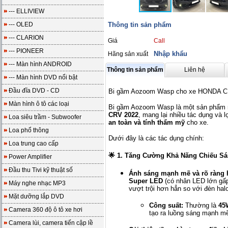
--- ELLIVIEW
--- OLED
Thông tin sản phẩm
--- CLARION
Giá
Call
--- PIONEER
Nhập khẩu
Hãng sản xuất
--- Màn hình ANDROID
Thông tin sản phẩm
Liên hệ
--- Màn hình DVD nổi bật
Đầu đĩa DVD - CD
Bi gầm Aozoom Wasp cho xe HONDA C
Màn hình ô tô các loại
Bi gầm Aozoom Wasp là một sản phẩm n
CRV 2022
, mang lại nhiều tác dụng và l
Loa siêu trầm - Subwoofer
an toàn và tính thẩm mỹ
cho xe.
Loa phổ thông
Dưới đây là các tác dụng chính:
Loa trung cao cấp
🌟 1. Tăng Cường Khả Năng Chiếu Sá
Power Amplifier
Đầu thu Tivi kỹ thuật số
Ánh sáng mạnh mẽ và rõ ràng 
Super LED
(có nhân LED lớn gấ
Máy nghe nhạc MP3
vượt trội hơn hẳn so với đèn ha
Mặt dưỡng lắp DVD
Công suất:
Thường là
45
Camera 360 độ ô tô xe hơi
tạo ra luồng sáng mạnh mẽ
Camera lùi, camera tiến cập lề