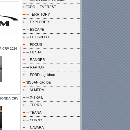
FORD ... EVEREST
--- TERRITORY
--- EXPLORER
--- ESCAPE
--- ECOSPORT
--- FOCUS
A CRV 2024
--- FIESTA
--- RANGER
--- RAPTOR
--- FORD loại khác
NISSAN các loại
--- ALMERA
--- X-TRAIL
e HONDA CRV
--- TERRA
--- TEANA
--- SUNNY
--- NAVARA