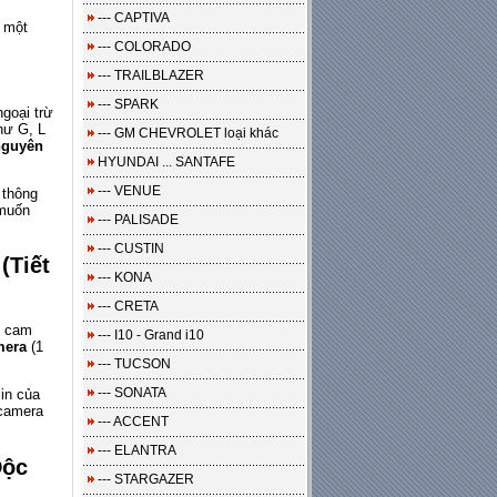
--- CAPTIVA
 một
--- COLORADO
--- TRAILBLAZER
--- SPARK
ngoại trừ
hư G, L
--- GM CHEVROLET loại khác
nguyên
HYUNDAI ... SANTAFE
--- VENUE
 thông
 muốn
--- PALISADE
--- CUSTIN
(Tiết
--- KONA
--- CRETA
ộ cam
--- I10 - Grand i10
mera
(1
--- TUCSON
--- SONATA
in của
 camera
--- ACCENT
--- ELANTRA
Độc
--- STARGAZER