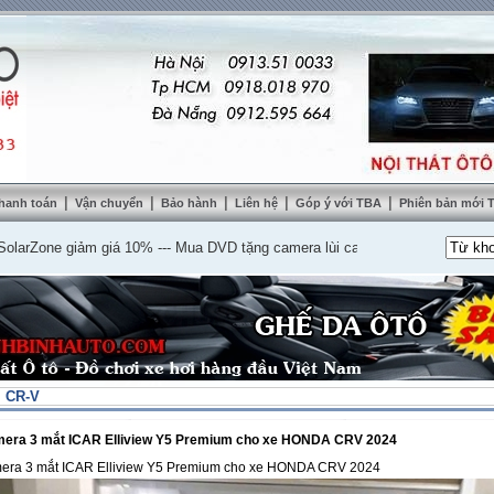
|
|
|
|
|
hanh toán
Vận chuyển
Bảo hành
Liên hệ
Góp ý với TBA
Phiên bản mới
ne giảm giá 10%
---
Mua DVD tặng camera lùi cao cấp
---
Lắp nệm ghế da thậ
. CR-V
mera 3 mắt ICAR Elliview Y5 Premium cho xe HONDA CRV 2024
era 3 mắt ICAR Elliview Y5 Premium cho xe HONDA CRV 2024