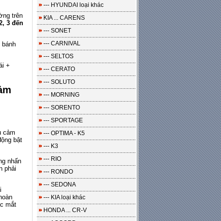
--- HYUNDAI loại khác
ờng trên
KIA ... CARENS
2, 3 đến
--- SONET
--- CARNIVAL
c bánh
--- SELTOS
ái +
--- CERATO
--- SOLUTO
cảm
--- MORNING
--- SORENTO
--- SPORTAGE
u cảm
--- OPTIMA - K5
động bật
--- K3
--- RIO
ng nhấn
n phải
--- RONDO
--- SEDONA
i
 hoàn
--- KIA loại khác
ác mắt
HONDA ... CR-V