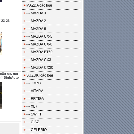
MAZDA các loại
--- MAZDA 3
 23-26
--- MAZDA 2
--- MAZDA 6
--- MAZDA CX-5
--- MAZDA CX-8
--- MAZDA BT50
--- MAZDA CX3
--- MAZDA CX30
mẫu MA full
SUZUKI các loại
anhBinhAuto
--- JIMNY
--- VITARA
--- ERTIGA
--- XL7
--- SWIFT
--- CIAZ
--- CELERIO