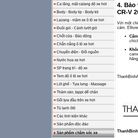
4. Bảo
Ca lăng, mặt calang độ xe hơi
CR-V 2
Body - Body lip - Body kit
Lazang - mâm xe ô tô xe hơi
Với một chi
cảm. Ellivi
Đuôi gió - Cánh lướt gió
Chốt cửa - Báo động
Cắm 
chíc
Chắn nắng ô tô xe hơi
Khô
Chuyển điện - Đổi nguồn
came
hãng
Nước hoa xe hơi
SP trang trí - độ xe
Tem độ ô tô xe hơi
ThanhBinh
Lót ghế - Tựa lưng - Massage
Thảm sàn, tappi để chân
Gối tựa đầu trên xe hơi
Tủ lạnh ôtô
Các linh kiện khác
Sản phẩm độc đáo
ThanhBinh
Sản phẩm chăm sóc xe