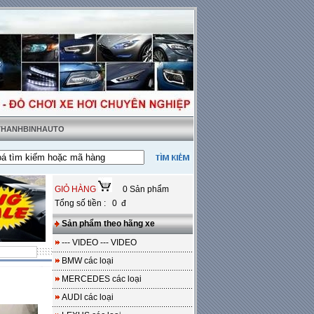
 THANHBINHAUTO
t tặng sàn da
---
Miễn phí 100% công lắp đặt
GIỎ HÀNG
0 Sản phẩm
Tổng số tiền : 0 đ
Sản phẩm theo hãng xe
--- VIDEO --- VIDEO
BMW các loại
MERCEDES các loại
AUDI các loại