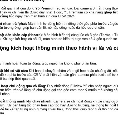
 đắt giá nhất của dòng
Y5 Premium
so với các loại camera 3 mắt thông thư
 Thay vì chỉ hiển thị được duy nhất 1 góc, Y5 Premium có khả năng
ghép từ 
cùng lúc
ngay trên màn hình zin của CR-V 2024:
xi nhan trái/phải:
Màn hình tự động hiển thị đồng thời góc phía trước và gó
ên tương ứng, giúp bạn căn lề, né nắp cống hoặc đá hộc cực chuẩn.
bật đèn khẩn cấp (Hazard):
Màn hình hiển thị cùng lúc cả 3 góc (Trước + Tr
). Khi bạn kết hợp cả số lùi, màn hình sẽ hiển thị trọn vẹn cả 4 góc quanh xe.
động kích hoạt thông minh theo hành vi lái và 
e
n hành hoàn toàn tự động, giúp người lái không phải phân tâm:
ật khi có vật cản:
Khi bạn di chuyển chậm vào ngõ hẹp hoặc chuồng đỗ, nế
 đỗ xe phía trước của CR-V phát hiện vật cản gần, camera phía trước sẽ tự 
để bạn kịp thời quan sát.
 hoạt chủ động qua vô lăng:
Duy nhất dòng Elliview Y5 cho phép người dù
nút bấm trên vô lăng để chủ động gọi các góc cam theo ý muốn mà không cầ
xi nhan.
gắt thông minh khi chạy nhanh:
Camera sẽ chỉ hoạt động khi xe chạy dướ
m/h
. Khi bạn tăng tốc chạy trên cao tốc hay đường trường, hệ thống tự ngắt
 để tài xế tập trung nhìn gương chiếu hậu, đồng thời giúp tăng tuổi thọ cho c
ra.