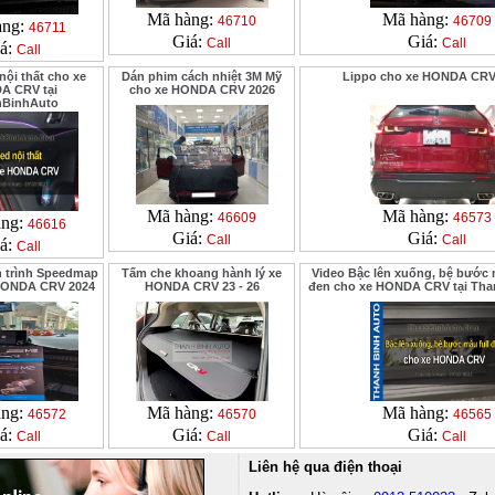
Mã hàng:
Mã hàng:
46710
46709
àng:
46711
Giá:
Giá:
Call
Call
á:
Call
nội thất cho xe
Dán phim cách nhiệt 3M Mỹ
Lippo cho xe HONDA CRV
A CRV tại
cho xe HONDA CRV 2026
hBinhAuto
Mã hàng:
Mã hàng:
46609
46573
àng:
46616
Giá:
Giá:
Call
Call
á:
Call
 trình Speedmap
Tấm che khoang hành lý xe
Video Bậc lên xuống, bệ bước 
HONDA CRV 2024
HONDA CRV 23 - 26
đen cho xe HONDA CRV tại Th
àng:
Mã hàng:
Mã hàng:
46572
46570
46565
á:
Giá:
Giá:
Call
Call
Call
Liên hệ qua điện thoại