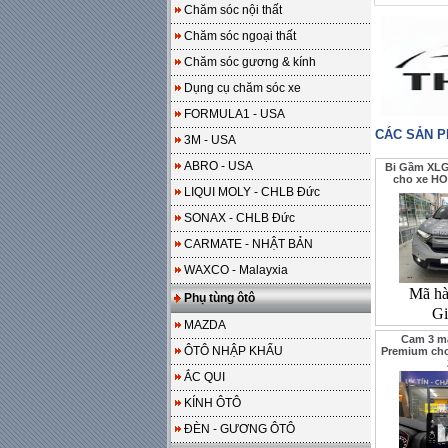
Chăm sóc nội thất
Chăm sóc ngoại thất
Chăm sóc gương & kính
Dụng cụ chăm sóc xe
FORMULA1 - USA
CÁC SẢN 
3M - USA
ABRO - USA
Bi Gầm XLG
cho xe H
LIQUI MOLY - CHLB Đức
SONAX - CHLB Đức
CARMATE - NHẬT BẢN
WAXCO - Malayxia
Mã h
Phụ tùng ôtô
Gi
MAZDA
Cam 3 mắ
ÔTÔ NHẬP KHẨU
Premium ch
ẮC QUI
KÍNH ÔTÔ
ĐÈN - GƯƠNG ÔTÔ