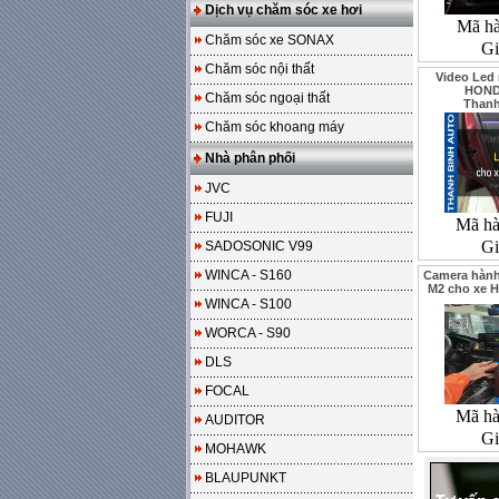
Dịch vụ chăm sóc xe hơi
Mã h
Chăm sóc xe SONAX
Gi
Chăm sóc nội thất
Video Led 
HOND
Chăm sóc ngoại thất
Than
Chăm sóc khoang máy
Nhà phân phối
JVC
FUJI
Mã h
Gi
SADOSONIC V99
WINCA - S160
Camera hành
M2 cho xe 
WINCA - S100
WORCA - S90
DLS
FOCAL
Mã h
AUDITOR
Gi
MOHAWK
BLAUPUNKT