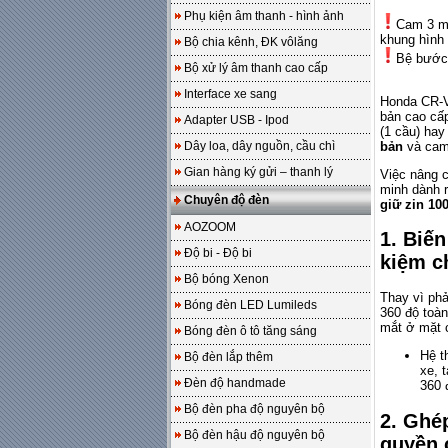
Phụ kiện âm thanh - hình ảnh
Cam 3 mắ
khung hình 
Bộ chia kênh, ĐK vôlăng
Bệ bước 
Bộ xử lý âm thanh cao cấp
Interface xe sang
Honda CR-V 
bản cao cấp
Adapter USB - Ipod
(1 cầu) ha
Dây loa, dây nguồn, cầu chì
bản
và cam
Gian hàng ký gửi – thanh lý
Việc nâng 
minh dành 
Chuyên độ đèn
giữ zin 10
AOZOOM
1. Biến
Độ bi - Độ bi
kiệm ch
Bộ bóng Xenon
Thay vì phả
Bóng đèn LED Lumileds
360 độ toà
mắt ở mặt c
Bóng đèn ô tô tăng sáng
Hệ t
Bộ đèn lắp thêm
xe, 
Đèn độ handmade
360 
Bộ đèn pha độ nguyên bộ
2. Ghé
Bộ đèn hậu độ nguyên bộ
quyền 