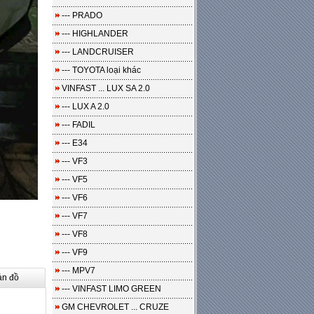
--- PRADO
--- HIGHLANDER
--- LANDCRUISER
--- TOYOTA loại khác
VINFAST ... LUX SA 2.0
--- LUX A 2.0
--- FADIL
--- E34
--- VF3
--- VF5
--- VF6
--- VF7
--- VF8
--- VF9
--- MPV7
ản đồ
--- VINFAST LIMO GREEN
GM CHEVROLET ... CRUZE