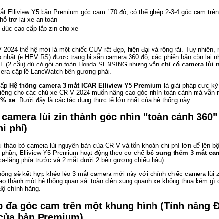
t Elliview Y5 bản Premium góc cam 170 độ, có thể ghép 2-3-4 góc cam trên
hỗ trợ lái xe an toàn
đúc cao cấp lắp zin cho xe
2024 thế hệ mới là một chiếc CUV rất đẹp, hiện đại và rộng rãi. Tuy nhiên, 
 nhất (e:HEV RS) được trang bị sẵn camera 360 độ, các phiên bản còn lại n
y L (2 cầu) dù có gói an toàn Honda SENSING nhưng vẫn
chỉ có camera lùi 
era cập lề LaneWatch bên gương phải.
cấp
Hệ thống camera 3 mắt ICAR Elliview Y5 Premium
là giải pháp cực kỳ
riêng cho các chủ xe CR-V 2024 muốn nâng cao góc nhìn toàn cảnh mà vẫn
0% xe
. Dưới đây là các tác dụng thực tế lớn nhất của hệ thống này:
 camera lùi zin thành góc nhìn "toàn cảnh 360" 
i phí)
i tháo bỏ camera lùi nguyên bản của CR-V và tốn khoản chi phí lớn để lên b
n phần, Elliview Y5 Premium hoạt động theo cơ chế
bổ sung thêm 3 mắt ca
a-lăng phía trước và 2 mắt dưới 2 bên gương chiếu hậu).
hống sẽ kết hợp khéo léo 3 mắt camera mới này với chính chiếc camera lùi z
tạo thành một hệ thống quan sát toàn diện xung quanh xe không thua kém gì
độ chính hãng.
p đa góc cam trên một khung hình (Tính năng 
của bản Premium)