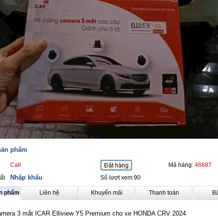
 sản phẩm
Call
Mã hàng:
46687
Nhập khẩu
ất
Số lượt xem:90
ản phẩm
Liên hệ
Khuyến mãi
Thanh toán
B
amera 3 mắt ICAR Elliview Y5 Premium cho xe HONDA CRV 2024