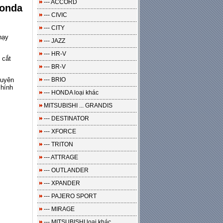
--- ACCORD
Honda
--- CIVIC
--- CITY
hạy
--- JAZZ
--- HR-V
 cắt
--- BR-V
--- BRIO
guyên
chính
--- HONDA loại khác
MITSUBISHI ... GRANDIS
--- DESTINATOR
--- XFORCE
--- TRITON
--- ATTRAGE
--- OUTLANDER
--- XPANDER
--- PAJERO SPORT
--- MIRAGE
--- MITSUBISHI loại khác