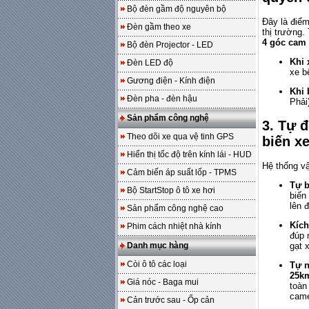
Bộ đèn gầm độ nguyên bộ
Đây là điểm
Đèn gầm theo xe
thị trường.
4 góc cam 
Bộ đèn Projector - LED
Khi 
Đèn LED độ
xe b
Gương điện - Kính điện
Khi 
Đèn pha - đèn hậu
Phải
Sản phẩm công nghệ
3. Tự 
Theo dõi xe qua vệ tinh GPS
biến x
Hiển thị tốc độ trên kính lái - HUD
Hệ thống vậ
Cảm biến áp suất lốp - TPMS
Tự b
Bộ StartStop ô tô xe hơi
biến
lên 
Sản phẩm công nghệ cao
Kích
Phim cách nhiệt nhà kính
đúp 
Danh mục hàng
gạt 
Còi ô tô các loại
Tự n
25k
Giá nóc - Baga mui
toàn
came
Cản trước sau - Ốp cản