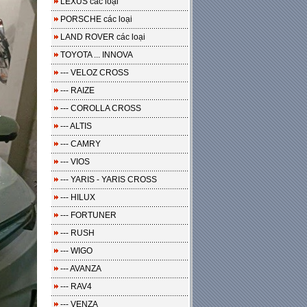
LEXUS các loại
PORSCHE các loại
LAND ROVER các loại
TOYOTA ... INNOVA
--- VELOZ CROSS
--- RAIZE
--- COROLLA CROSS
--- ALTIS
--- CAMRY
--- VIOS
--- YARIS - YARIS CROSS
--- HILUX
--- FORTUNER
--- RUSH
--- WIGO
--- AVANZA
--- RAV4
--- VENZA