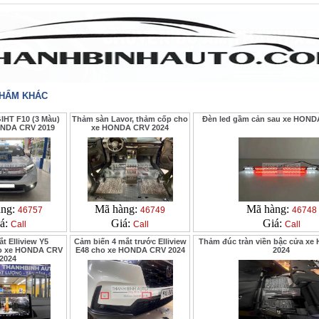
PHẨM KHÁC
IHT F10 (3 Màu)
Thảm sàn Lavor, thảm cốp cho
Đèn led gầm cản sau xe HOND
ONDA CRV 2019
xe HONDA CRV 2024
àng:
Mã hàng:
Mã hàng:
46757
46749
46748
á:
Giá:
Giá:
Call
Call
Call
t Elliview Y5
Cảm biến 4 mắt trước Elliview
Thảm đúc tràn viền bậc cửa x
o xe HONDA CRV
E48 cho xe HONDA CRV 2024
2024
2024