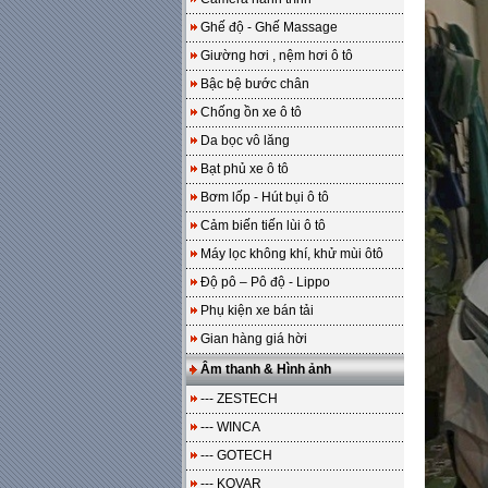
Ghế độ - Ghế Massage
Giường hơi , nệm hơi ô tô
Bậc bệ bước chân
Chống ồn xe ô tô
Da bọc vô lăng
Bạt phủ xe ô tô
Bơm lốp - Hút bụi ô tô
Cảm biến tiến lùi ô tô
Máy lọc không khí, khử mùi ôtô
Độ pô – Pô độ - Lippo
Phụ kiện xe bán tải
Gian hàng giá hời
Âm thanh & Hình ảnh
--- ZESTECH
--- WINCA
--- GOTECH
--- KOVAR