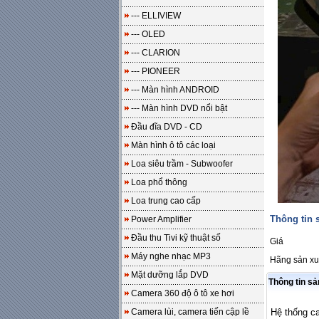
--- ELLIVIEW
--- OLED
--- CLARION
--- PIONEER
--- Màn hình ANDROID
--- Màn hình DVD nổi bật
Đầu đĩa DVD - CD
Màn hình ô tô các loại
Loa siêu trầm - Subwoofer
Loa phổ thông
Loa trung cao cấp
Thông tin
Power Amplifier
Đầu thu Tivi kỹ thuật số
Giá
Máy nghe nhạc MP3
Hãng sản xu
Mặt dưỡng lắp DVD
Thông tin s
Camera 360 độ ô tô xe hơi
Camera lùi, camera tiến cập lề
Hệ thống c