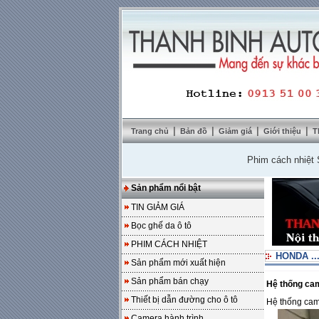
|
|
|
|
Trang chủ
Bản đồ
Giảm giá
Giới thiệu
T
Phim cách nhiệt SolarZo
Sản phẩm nổi bật
TIN GIẢM GIÁ
Bọc ghế da ô tô
PHIM CÁCH NHIỆT
HONDA ..
Sản phẩm mới xuất hiện
Sản phẩm bán chạy
Hệ thống ca
Thiết bị dẫn đường cho ô tô
Hệ thống cam
Camera hành trình