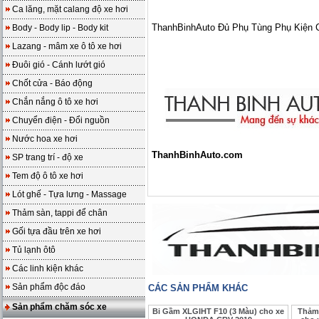
Ca lăng, mặt calang độ xe hơi
ThanhBinhAuto Đủ Phụ Tùng Phụ Kiện
Body - Body lip - Body kit
Lazang - mâm xe ô tô xe hơi
Đuôi gió - Cánh lướt gió
Chốt cửa - Báo động
Chắn nắng ô tô xe hơi
Chuyển điện - Đổi nguồn
Nước hoa xe hơi
ThanhBinhAuto.com
SP trang trí - độ xe
Tem độ ô tô xe hơi
Lót ghế - Tựa lưng - Massage
Thảm sàn, tappi để chân
Gối tựa đầu trên xe hơi
Tủ lạnh ôtô
Các linh kiện khác
Sản phẩm độc đáo
CÁC SẢN PHẨM KHÁC
Sản phẩm chăm sóc xe
Bi Gầm XLGIHT F10 (3 Màu) cho xe
Thảm 