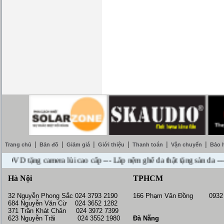
|
|
|
|
|
|
Trang chủ
Bản đồ
Giảm giá
Giới thiệu
Thanh toán
Vận chuyển
Bảo 
 tặng camera lùi cao cấp --- Lắp nệm ghế da thật tặng sàn da --- Miễ
Hà Nội
TPHCM
32 Nguyễn Phong Sắc 024 3793 2190
166 Phạm Văn Đồng 0932 
684 Nguyễn Văn Cừ 024 3652 1282
371 Trần Khát Chân 024 3972 7399
623 Nguyễn Trãi 024 3552 1980
Đà Nẵng