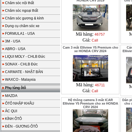
HONDA CRV 2019
cho 
Chăm sóc nội thất
Chăm sóc ngoại thất
Chăm sóc gương & kính
Dụng cụ chăm sóc xe
FORMULA1 - USA
Mã hàng:
M
46757
Giá:
Call
3M - USA
Cam 3 mắt Elliview Y5 Premium cho
Cảm
ABRO - USA
xe HONDA CRV 2024
Elliv
LIQUI MOLY - CHLB Đức
SONAX - CHLB Đức
CARMATE - NHẬT BẢN
WAXCO - Malayxia
Mã hàng:
46711
M
Phụ tùng ôtô
Giá:
Call
MAZDA
Hệ thống camera 3 mắt ICAR
Dán p
ÔTÔ NHẬP KHẨU
Elliview Y5 Premium cho xe HONDA
cho 
CRV 2024
ẮC QUI
KÍNH ÔTÔ
ĐÈN - GƯƠNG ÔTÔ