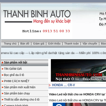
|
|
|
|
|
|
Trang chủ
Bản đồ
Giảm giá
Giới thiệu
Thanh toán
Vận chuyển
Bảo
lùi cao cấp
---
Lắp nệm ghế da thật tặng sàn da
---
Miễn phí 100% công lắp 
Sản phẩm nổi bật
TIN GIẢM GIÁ
Bọc ghế da ô tô
PHIM CÁCH NHIỆT
HONDA ... CR-V
Sản phẩm mới xuất hiện
Sản phẩm bán chạy
Video Led nội thất cho xe HONDA CRV tại
Thiết bị dẫn đường cho ô tô
Video Led nội thất cho xe HONDA CRV tại 
Camera hành trình