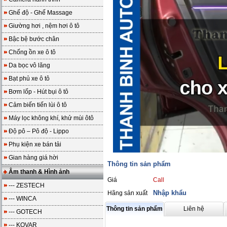
Ghế độ - Ghế Massage
Giường hơi , nệm hơi ô tô
Bậc bệ bước chân
Chống ồn xe ô tô
Da bọc vô lăng
Bạt phủ xe ô tô
Bơm lốp - Hút bụi ô tô
Cảm biến tiến lùi ô tô
Máy lọc không khí, khử mùi ôtô
Độ pô – Pô độ - Lippo
Phụ kiện xe bán tải
Gian hàng giá hời
Thông tin sản phẩm
Âm thanh & Hình ảnh
Giá
Call
--- ZESTECH
Nhập khẩu
Hãng sản xuất
--- WINCA
Thông tin sản phẩm
Liên hệ
--- GOTECH
--- KOVAR