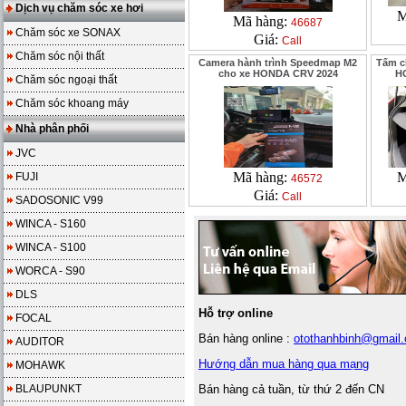
Dịch vụ chăm sóc xe hơi
M
Mã hàng:
46687
Chăm sóc xe SONAX
Giá:
Call
Chăm sóc nội thất
Camera hành trình Speedmap M2
Tấm c
cho xe HONDA CRV 2024
HO
Chăm sóc ngoại thất
Chăm sóc khoang máy
Nhà phân phối
JVC
Mã hàng:
M
FUJI
46572
Giá:
Call
SADOSONIC V99
WINCA - S160
WINCA - S100
WORCA - S90
DLS
Hỗ trợ online
FOCAL
Bán hàng online :
otothanhbinh@gmail
AUDITOR
Hướng dẫn mua hàng qua mạng
MOHAWK
BLAUPUNKT
Bán hàng cả tuần, từ thứ 2 đến CN