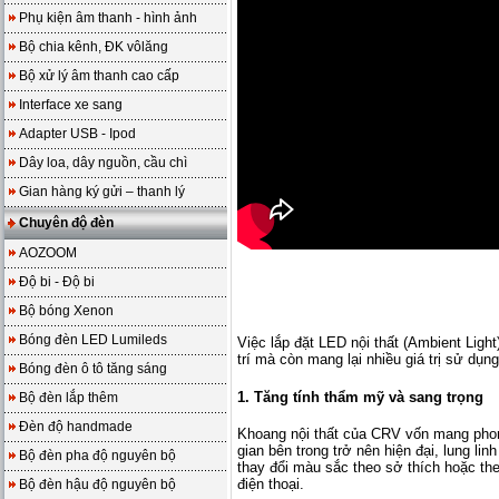
Phụ kiện âm thanh - hình ảnh
Bộ chia kênh, ĐK vôlăng
Bộ xử lý âm thanh cao cấp
Interface xe sang
Adapter USB - Ipod
Dây loa, dây nguồn, cầu chì
Gian hàng ký gửi – thanh lý
Chuyên độ đèn
AOZOOM
Độ bi - Độ bi
Bộ bóng Xenon
Bóng đèn LED Lumileds
Việc lắp đặt LED nội thất (Ambient Ligh
trí mà còn mang lại nhiều giá trị sử dụn
Bóng đèn ô tô tăng sáng
1. Tăng tính thẩm mỹ và sang trọng
Bộ đèn lắp thêm
Đèn độ handmade
Khoang nội thất của CRV vốn mang phon
gian bên trong trở nên hiện đại, lung li
Bộ đèn pha độ nguyên bộ
thay đổi màu sắc theo sở thích hoặc th
điện thoại.
Bộ đèn hậu độ nguyên bộ