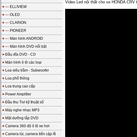
Video Led nội thất cho xe HONDA CRV 
--- ELLIVIEW
--- OLED
--- CLARION
--- PIONEER
--- Màn hình ANDROID
--- Màn hình DVD nổi bật
Đầu đĩa DVD - CD
Màn hình ô tô các loại
Loa siêu trầm - Subwoofer
Loa phổ thông
Loa trung cao cấp
Power Amplifier
Đầu thu Tivi kỹ thuật số
Máy nghe nhạc MP3
Mặt dưỡng lắp DVD
Camera 360 độ ô tô xe hơi
Camera lùi, camera tiến cập lề