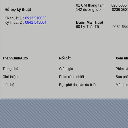
01 CM tháng tám
023 6355
Hỗ trợ kỹ thuật
142 đường 2/9 0236 362
Kỹ thuật 1 :
0913 510033
Kỹ thuật 2 :
0941 543804
Buôn Ma Thuột
60 Lý Thái Tổ 0262 6543
ThanhBinhAuto
Nổi bật
Xem nh
Trang chủ
Giảm giá
Phim cá
Giới thiệu
Phim cách nhiệt
Sản phẩ
Liên hệ
Bọc ghế da, sàn da ô tô
Màn hì