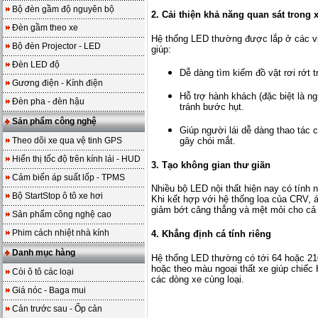
Bộ đèn gầm độ nguyên bộ
2. Cải thiện khả năng quan sát trong 
Đèn gầm theo xe
Hệ thống LED thường được lắp ở các vị 
Bộ đèn Projector - LED
giúp:
Đèn LED độ
Dễ dàng tìm kiếm đồ vật rơi rớt 
Gương điện - Kính điện
Hỗ trợ hành khách (đặc biệt là ngư
Đèn pha - đèn hậu
tránh bước hụt.
Sản phẩm công nghệ
Giúp người lái dễ dàng thao tác c
gây chói mắt.
Theo dõi xe qua vệ tinh GPS
Hiển thị tốc độ trên kính lái - HUD
3. Tạo không gian thư giãn
Cảm biến áp suất lốp - TPMS
Nhiều bộ LED nội thất hiện nay có tính
Bộ StartStop ô tô xe hơi
Khi kết hợp với hệ thống loa của CRV, án
giảm bớt căng thẳng và mệt mỏi cho cả 
Sản phẩm công nghệ cao
Phim cách nhiệt nhà kính
4. Khẳng định cá tính riêng
Danh mục hàng
Hệ thống LED thường có tới 64 hoặc 21
hoặc theo màu ngoại thất xe giúp chiếc
Còi ô tô các loại
các dòng xe cùng loại.
Giá nóc - Baga mui
Cản trước sau - Ốp cản