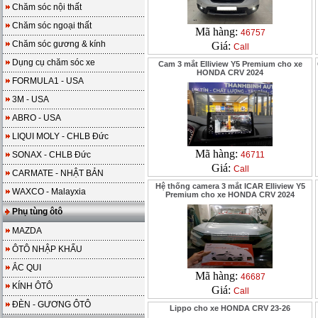
Chăm sóc nội thất
Chăm sóc ngoại thất
Mã hàng:
46757
Chăm sóc gương & kính
Giá:
Call
Dụng cụ chăm sóc xe
Cam 3 mắt Elliview Y5 Premium cho xe
HONDA CRV 2024
FORMULA1 - USA
3M - USA
ABRO - USA
LIQUI MOLY - CHLB Đức
Mã hàng:
SONAX - CHLB Đức
46711
Giá:
Call
CARMATE - NHẬT BẢN
Hệ thống camera 3 mắt ICAR Elliview Y5
WAXCO - Malayxia
Premium cho xe HONDA CRV 2024
Phụ tùng ôtô
MAZDA
ÔTÔ NHẬP KHẨU
ẮC QUI
Mã hàng:
46687
KÍNH ÔTÔ
Giá:
Call
ĐÈN - GƯƠNG ÔTÔ
Lippo cho xe HONDA CRV 23-26