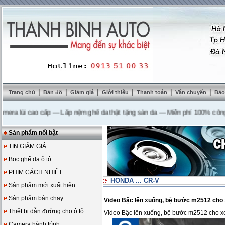
|
|
|
|
|
|
Trang chủ
Bản đồ
Giảm giá
Giới thiệu
Thanh toán
Vận chuyển
Bảo
lùi cao cấp
---
Lắp nệm ghế da thật tặng sàn da
---
Miễn phí 100% công lắp đ
Sản phẩm nổi bật
TIN GIẢM GIÁ
Bọc ghế da ô tô
PHIM CÁCH NHIỆT
HONDA ... CR-V
Sản phẩm mới xuất hiện
Sản phẩm bán chạy
Video Bậc lên xuống, bệ bước m2512 ch
Thiết bị dẫn đường cho ô tô
Video Bậc lên xuống, bệ bước m2512 cho 
Camera hành trình