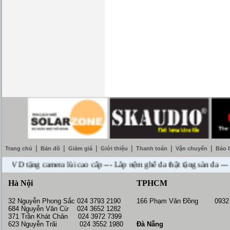
|
|
|
|
|
|
Trang chủ
Bản đồ
Giảm giá
Giới thiệu
Thanh toán
Vận chuyển
Bảo 
tặng camera lùi cao cấp --- Lắp nệm ghế da thật tặng sàn da --- Miễn
Hà Nội
TPHCM
32 Nguyễn Phong Sắc 024 3793 2190
166 Phạm Văn Đồng 0932 
684 Nguyễn Văn Cừ 024 3652 1282
371 Trần Khát Chân 024 3972 7399
623 Nguyễn Trãi 024 3552 1980
Đà Nẵng