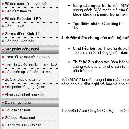
Bộ đèn gầm độ nguyên bộ
Nâng cấp ngoại hình:
Mẫu M2512
phong cách SUV mạnh mẽ của CRV
Đèn gầm theo xe
khỏe khoắn và sang trọng hơn
.
Bộ đèn Projector - LED
Tạo điểm nhấn:
Giúp tổng thể ch
Đèn LED độ
lắp.
Gương điện - Kính điện
4. ⚙️ Đặc điểm chung của mẫu bệ bư
Đèn pha - đèn hậu
Chất liệu bền bỉ:
Thường được 
Sản phẩm công nghệ
liệu chịu nhiệt, chống gỉ sét, đảm
Theo dõi xe qua vệ tinh GPS
Thiết kế Zin theo xe:
Đảm bảo
v
Hiển thị tốc độ trên kính lái - HUD
chóng vào các vị trí chờ sẵn (c
cấu trúc xe.
Cảm biến áp suất lốp - TPMS
Mẫu M2512 là một trong nhiều mẫu bệ bướ
Bộ StartStop ô tô xe hơi
nâng cao sự
tiện nghi và bảo vệ
cho ch
Sản phẩm công nghệ cao
Phim cách nhiệt nhà kính
Danh mục hàng
Còi ô tô các loại
ThanhBinhAuto Chuyên Gia Bậc Lên Xu
Giá nóc - Baga mui
Cản trước sau - Ốp cản