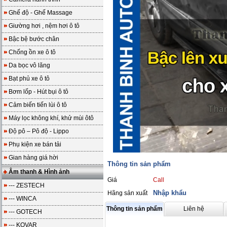
Ghế độ - Ghế Massage
Giường hơi , nệm hơi ô tô
Bậc bệ bước chân
Chống ồn xe ô tô
Da bọc vô lăng
Bạt phủ xe ô tô
Bơm lốp - Hút bụi ô tô
Cảm biến tiến lùi ô tô
Máy lọc không khí, khử mùi ôtô
Độ pô – Pô độ - Lippo
Phụ kiện xe bán tải
Gian hàng giá hời
Thông tin sản phẩm
Âm thanh & Hình ảnh
Giá
Call
--- ZESTECH
Nhập khẩu
Hãng sản xuất
--- WINCA
Thông tin sản phẩm
Liên hệ
--- GOTECH
--- KOVAR