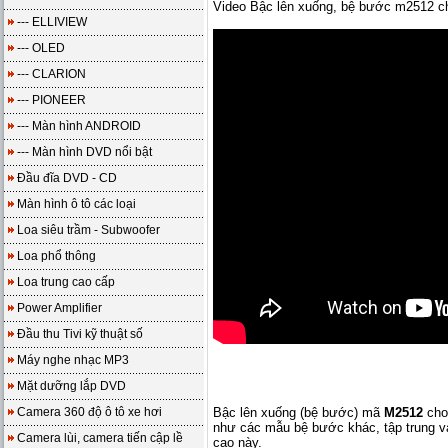
Video Bậc lên xuống, bệ bước m2512 
--- ELLIVIEW
--- OLED
--- CLARION
--- PIONEER
--- Màn hình ANDROID
--- Màn hình DVD nổi bật
Đầu đĩa DVD - CD
Màn hình ô tô các loại
Loa siêu trầm - Subwoofer
Loa phổ thông
Loa trung cao cấp
Power Amplifier
Đầu thu Tivi kỹ thuật số
Máy nghe nhạc MP3
Mặt dưỡng lắp DVD
Camera 360 độ ô tô xe hơi
Bậc lên xuống (bệ bước) mã
M2512
cho
như các mẫu bệ bước khác, tập trung 
Camera lùi, camera tiến cập lề
cao này.