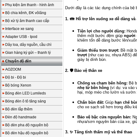
Phụ kiện âm thanh - hình ảnh
Dưới đây là các tác dụng chính của b
Bộ chia kênh, ĐK vôlăng
1. 👪 Hỗ trợ lên xuống xe dễ dàng và
Bộ xử lý âm thanh cao cấp
Interface xe sang
Tiện lợi cho người dùng:
Honda
thêm một bước đệm giúp
người 
Adapter USB - Ipod
khiêm tốn dễ dàng bước lên/xuốn
Dây loa, dây nguồn, cầu chì
Giảm thiểu trơn trượt:
Bề mặt b
Gian hàng ký gửi – thanh lý
trượt
(như cao su, nhựa ABS) để
giày bị dính bùn.
Chuyên độ đèn
AOZOOM
2. 🛡️ Bảo vệ thân xe
Độ bi - Độ bi
Chống va chạm bên hông:
Bệ bư
Bộ bóng Xenon
nhẹ từ bên hông
(ví dụ: va vào 
hại, móp méo cho lườn và sườn 
Bóng đèn LED Lumileds
Bóng đèn ô tô tăng sáng
Chắn bùn đất:
Giúp
hạn chế bùn
cho xe sạch sẽ hơn trong điều k
Bộ đèn lắp thêm
Bảo vệ bậc cửa nguyên bản:
Ng
Đèn độ handmade
nhựa/sơn nguyên bản của xe, gi
Bộ đèn pha độ nguyên bộ
3. ✨ Tăng tính thẩm mỹ và thể thao
Bộ đèn hậu độ nguyên bộ