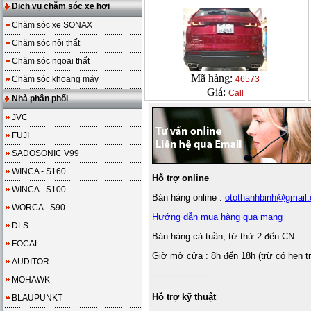
Dịch vụ chăm sóc xe hơi
Chăm sóc xe SONAX
Chăm sóc nội thất
Chăm sóc ngoại thất
Mã hàng:
Chăm sóc khoang máy
46573
Giá:
Call
Nhà phân phối
JVC
FUJI
SADOSONIC V99
WINCA - S160
Hỗ trợ online
WINCA - S100
Bán hàng online :
otothanhbinh@gmail
WORCA - S90
Hướng dẫn mua hàng qua mạng
DLS
Bán hàng cả tuần, từ thứ 2 đến CN
FOCAL
Giờ mở cửa : 8h đến 18h (trừ có hẹn t
AUDITOR
----------------------
MOHAWK
Hỗ trợ kỹ thuật
BLAUPUNKT