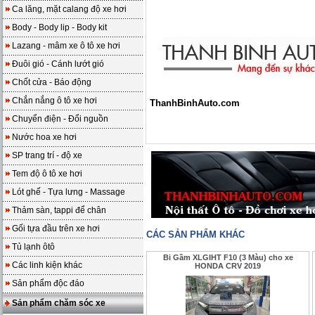
Ca lăng, mặt calang độ xe hơi
Body - Body lip - Body kit
Lazang - mâm xe ô tô xe hơi
Đuôi gió - Cánh lướt gió
Chốt cửa - Báo động
Chắn nắng ô tô xe hơi
ThanhBinhAuto.com
Chuyển điện - Đổi nguồn
Nước hoa xe hơi
SP trang trí - độ xe
Tem độ ô tô xe hơi
Lót ghế - Tựa lưng - Massage
Thảm sàn, tappi để chân
Gối tựa đầu trên xe hơi
CÁC SẢN PHẨM KHÁC
Tủ lạnh ôtô
Bi Gầm XLGIHT F10 (3 Màu) cho xe
Các linh kiện khác
HONDA CRV 2019
Sản phẩm độc đáo
Sản phẩm chăm sóc xe