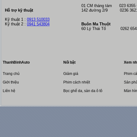
01 CM tháng tám
023 6355
Hỗ trợ kỹ thuật
142 đường 2/9 0236 362
Kỹ thuật 1 :
0913 510033
Kỹ thuật 2 :
0941 543804
Buôn Ma Thuột
60 Lý Thái Tổ 0262 6543
ThanhBinhAuto
Nổi bật
Xem nh
Trang chủ
Giảm giá
Phim cá
Giới thiệu
Phim cách nhiệt
Sản phẩ
Liên hệ
Bọc ghế da, sàn da ô tô
Màn hì