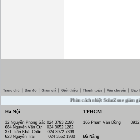
|
|
|
|
|
|
Trang chủ
Bản đồ
Giảm giá
Giới thiệu
Thanh toán
Vận chuyển
Bảo 
Phim cách nhiệt SolarZone giảm giá 10%
Hà Nội
TPHCM
32 Nguyễn Phong Sắc 024 3793 2190
166 Phạm Văn Đồng 0932 
684 Nguyễn Văn Cừ 024 3652 1282
371 Trần Khát Chân 024 3972 7399
623 Nguyễn Trãi 024 3552 1980
Đà Nẵng