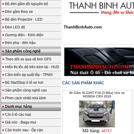
Bộ đèn gầm độ nguyên bộ
Đèn gầm theo xe
Bộ đèn Projector - LED
ThanhBinhAuto.com
Đèn LED độ
Gương điện - Kính điện
Đèn pha - đèn hậu
Sản phẩm công nghệ
Theo dõi xe qua vệ tinh GPS
Hiển thị tốc độ trên kính lái - HUD
Cảm biến áp suất lốp - TPMS
Bộ StartStop ô tô xe hơi
CÁC SẢN PHẨM KHÁC
Sản phẩm công nghệ cao
Bi Gầm XLGIHT F10 (3 Màu) cho xe
HONDA CRV 2019
Phim cách nhiệt nhà kính
Danh mục hàng
Còi ô tô các loại
Giá nóc - Baga mui
Cản trước sau - Ốp cản
Mã hàng:
46757