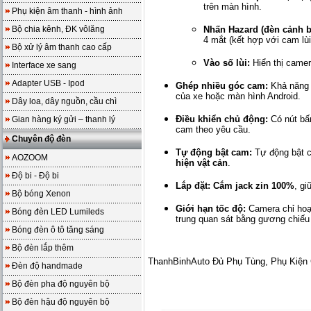
trên màn hình.
Phụ kiện âm thanh - hình ảnh
Nhấn Hazard (đèn cảnh b
Bộ chia kênh, ĐK vôlăng
4 mắt (kết hợp với cam lùi
Bộ xử lý âm thanh cao cấp
Vào số lùi:
Hiển thị camera
Interface xe sang
Adapter USB - Ipod
Ghép nhiều góc cam:
Khả năng g
của xe hoặc màn hình Android.
Dây loa, dây nguồn, cầu chì
Điều khiển chủ động:
Có nút bấm
Gian hàng ký gửi – thanh lý
cam theo yêu cầu.
Chuyên độ đèn
Tự động bật cam:
Tự động bật 
AOZOOM
hiện vật cản
.
Độ bi - Độ bi
Lắp đặt:
Cắm jack zin 100%
, gi
Bộ bóng Xenon
Giới hạn tốc độ:
Camera chỉ hoạt
Bóng đèn LED Lumileds
trung quan sát bằng gương chiếu 
Bóng đèn ô tô tăng sáng
Bộ đèn lắp thêm
ThanhBinhAuto Đủ Phụ Tùng, Phụ Kiệ
Đèn độ handmade
Bộ đèn pha độ nguyên bộ
Bộ đèn hậu độ nguyên bộ