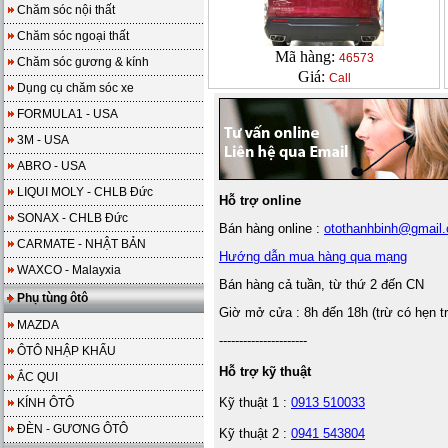
Chăm sóc nội thất
Chăm sóc ngoại thất
Mã hàng:
46573
Chăm sóc gương & kính
Giá:
Call
Dụng cụ chăm sóc xe
FORMULA1 - USA
3M - USA
ABRO - USA
LIQUI MOLY - CHLB Đức
Hỗ trợ online
SONAX - CHLB Đức
Bán hàng online :
otothanhbinh@gmail
CARMATE - NHẬT BẢN
Hướng dẫn mua hàng qua mạng
WAXCO - Malayxia
Bán hàng cả tuần, từ thứ 2 đến CN
Phụ tùng ôtô
Giờ mở cửa : 8h đến 18h (trừ có hẹn t
MAZDA
----------------------
ÔTÔ NHẬP KHẨU
Hỗ trợ kỹ thuật
ẮC QUI
Kỹ thuật 1 :
0913 510033
KÍNH ÔTÔ
ĐÈN - GƯƠNG ÔTÔ
Kỹ thuật 2 :
0941 543804