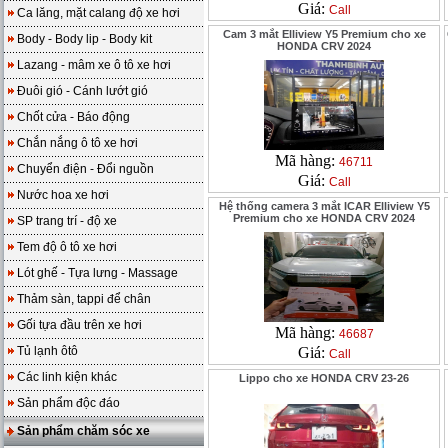
Giá:
Call
Ca lăng, mặt calang độ xe hơi
Cam 3 mắt Elliview Y5 Premium cho xe
Body - Body lip - Body kit
HONDA CRV 2024
Lazang - mâm xe ô tô xe hơi
Đuôi gió - Cánh lướt gió
Chốt cửa - Báo động
Chắn nắng ô tô xe hơi
Mã hàng:
46711
Chuyển điện - Đổi nguồn
Giá:
Call
Nước hoa xe hơi
Hệ thống camera 3 mắt ICAR Elliview Y5
Premium cho xe HONDA CRV 2024
SP trang trí - độ xe
Tem độ ô tô xe hơi
Lót ghế - Tựa lưng - Massage
Thảm sàn, tappi để chân
Gối tựa đầu trên xe hơi
Mã hàng:
46687
Tủ lạnh ôtô
Giá:
Call
Các linh kiện khác
Lippo cho xe HONDA CRV 23-26
Sản phẩm độc đáo
Sản phẩm chăm sóc xe