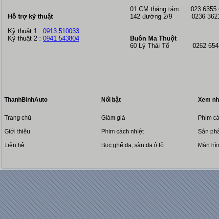
01 CM tháng tám
023 6355
Hỗ trợ kỹ thuật
142 đường 2/9 0236 362
Kỹ thuật 1 :
0913 510033
Kỹ thuật 2 :
0941 543804
Buôn Ma Thuột
60 Lý Thái Tổ 0262 6543
ThanhBinhAuto
Nổi bật
Xem nh
Trang chủ
Giảm giá
Phim cá
Giới thiệu
Phim cách nhiệt
Sản phẩ
Liên hệ
Bọc ghế da, sàn da ô tô
Màn hì