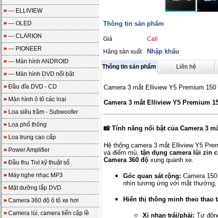
--- ELLIVIEW
--- OLED
Thông tin sản phẩm
--- CLARION
Giá
Call
--- PIONEER
Nhập khẩu
Hãng sản xuất
--- Màn hình ANDROID
Thông tin sản phẩm
Liên hệ
--- Màn hình DVD nổi bật
Đầu đĩa DVD - CD
Camera 3 mắt Elliview Y5 Premium 15
Màn hình ô tô các loại
Camera 3 mắt Elliview Y5 Premium 
Loa siêu trầm - Subwoofer
Loa phổ thông
📸 Tính năng nổi bật của Camera 3 mắ
Loa trung cao cấp
Hệ thống camera 3 mắt Elliview Y5 Pre
Power Amplifier
và điểm mù,
tận dụng camera lùi zin 
Camera 360 độ
xung quanh xe.
Đầu thu Tivi kỹ thuật số
Máy nghe nhạc MP3
Góc quan sát rộng:
Camera 150 đ
nhìn tương ứng với mắt thường, 
Mặt dưỡng lắp DVD
Hiển thị thông minh theo thao t
Camera 360 độ ô tô xe hơi
Camera lùi, camera tiến cập lề
Xi nhan trái/phải:
Tự động