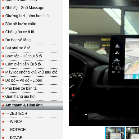
Ghế độ - Ghế Massage
Giường hơi , nệm hơi ô tô
Bậc bệ bước chân
Chống ồn xe ô tô
Da bọc vô lăng
Bạt phủ xe ô tô
Bơm lốp - Hút bụi ô tô
Cảm biến tiến lùi ô tô
Máy lọc không khí, khử mùi ôtô
Độ pô – Pô độ - Lippo
Phụ kiện xe bán tải
Gian hàng giá hời
Âm thanh & Hình ảnh
--- ZESTECH
--- WINCA
--- GOTECH
--- KOVAR