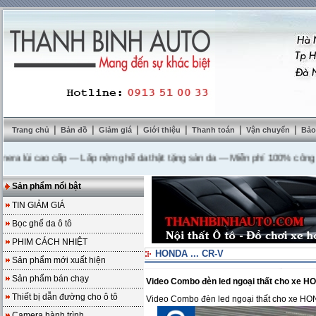
|
|
|
|
|
|
Trang chủ
Bản đồ
Giảm giá
Giới thiệu
Thanh toán
Vận chuyển
Bảo
ùi cao cấp
---
Lắp nệm ghế da thật tặng sàn da
---
Miễn phí 100% công lắp đặ
Sản phẩm nổi bật
TIN GIẢM GIÁ
Bọc ghế da ô tô
PHIM CÁCH NHIỆT
HONDA ... CR-V
Sản phẩm mới xuất hiện
Sản phẩm bán chạy
Video Combo đèn led ngoại thất cho xe 
Thiết bị dẫn đường cho ô tô
Video Combo đèn led ngoại thất cho xe H
Camera hành trình