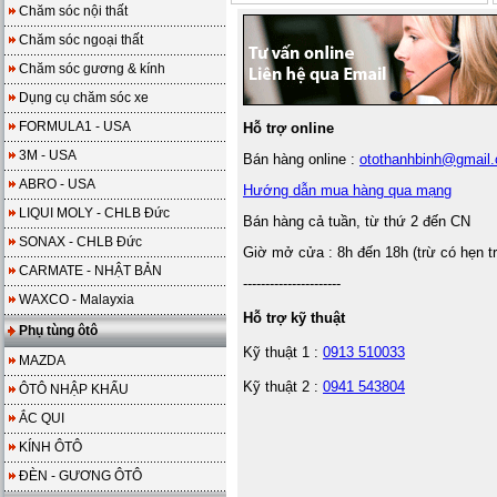
Chăm sóc nội thất
Chăm sóc ngoại thất
Chăm sóc gương & kính
Dụng cụ chăm sóc xe
FORMULA1 - USA
Hỗ trợ online
3M - USA
Bán hàng online :
otothanhbinh@gmail
ABRO - USA
Hướng dẫn mua hàng qua mạng
LIQUI MOLY - CHLB Đức
Bán hàng cả tuần, từ thứ 2 đến CN
SONAX - CHLB Đức
Giờ mở cửa : 8h đến 18h (trừ có hẹn t
CARMATE - NHẬT BẢN
----------------------
WAXCO - Malayxia
Hỗ trợ kỹ thuật
Phụ tùng ôtô
Kỹ thuật 1 :
0913 510033
MAZDA
Kỹ thuật 2 :
0941 543804
ÔTÔ NHẬP KHẨU
ẮC QUI
KÍNH ÔTÔ
ĐÈN - GƯƠNG ÔTÔ