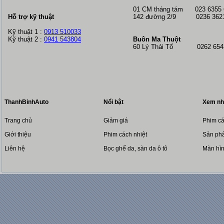
01 CM tháng tám
023 6355
Hỗ trợ kỹ thuật
142 đường 2/9 0236 362
Kỹ thuật 1 :
0913 510033
Kỹ thuật 2 :
0941 543804
Buôn Ma Thuột
60 Lý Thái Tổ 0262 6543
ThanhBinhAuto
Nổi bật
Xem nh
Trang chủ
Giảm giá
Phim cá
Giới thiệu
Phim cách nhiệt
Sản phẩ
Liên hệ
Bọc ghế da, sàn da ô tô
Màn hì