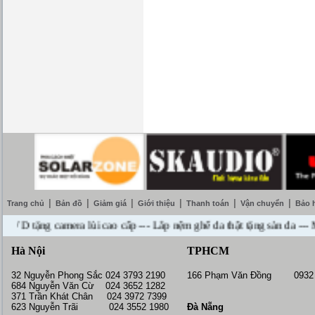
|
|
|
|
|
|
Trang chủ
Bản đồ
Giảm giá
Giới thiệu
Thanh toán
Vận chuyển
Bảo 
ặng camera lùi cao cấp --- Lắp nệm ghế da thật tặng sàn da --- Miễn
Hà Nội
TPHCM
32 Nguyễn Phong Sắc 024 3793 2190
166 Phạm Văn Đồng 0932 
684 Nguyễn Văn Cừ 024 3652 1282
371 Trần Khát Chân 024 3972 7399
623 Nguyễn Trãi 024 3552 1980
Đà Nẵng