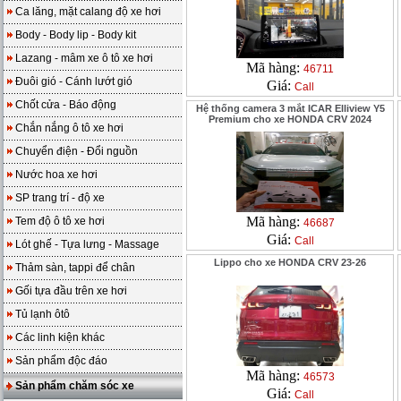
Ca lăng, mặt calang độ xe hơi
Body - Body lip - Body kit
Lazang - mâm xe ô tô xe hơi
Mã hàng:
46711
Đuôi gió - Cánh lướt gió
Giá:
Call
Chốt cửa - Báo động
Hệ thống camera 3 mắt ICAR Elliview Y5
Premium cho xe HONDA CRV 2024
Chắn nắng ô tô xe hơi
Chuyển điện - Đổi nguồn
Nước hoa xe hơi
SP trang trí - độ xe
Mã hàng:
Tem độ ô tô xe hơi
46687
Giá:
Call
Lót ghế - Tựa lưng - Massage
Lippo cho xe HONDA CRV 23-26
Thảm sàn, tappi để chân
Gối tựa đầu trên xe hơi
Tủ lạnh ôtô
Các linh kiện khác
Sản phẩm độc đáo
Mã hàng:
46573
Sản phẩm chăm sóc xe
Giá:
Call