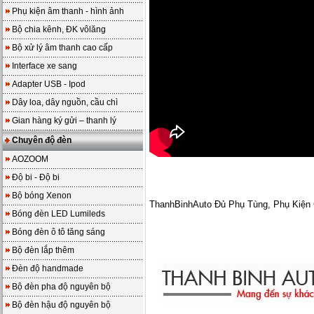
Phụ kiện âm thanh - hình ảnh
Bộ chia kênh, ĐK vôlăng
Bộ xử lý âm thanh cao cấp
Interface xe sang
Adapter USB - Ipod
Dây loa, dây nguồn, cầu chì
Gian hàng ký gửi – thanh lý
Chuyên độ đèn
AOZOOM
Độ bi - Độ bi
Bộ bóng Xenon
ThanhBinhAuto Đủ Phụ Tùng, Phụ Kiệ
Bóng đèn LED Lumileds
Bóng đèn ô tô tăng sáng
Bộ đèn lắp thêm
Đèn độ handmade
Bộ đèn pha độ nguyên bộ
Bộ đèn hậu độ nguyên bộ