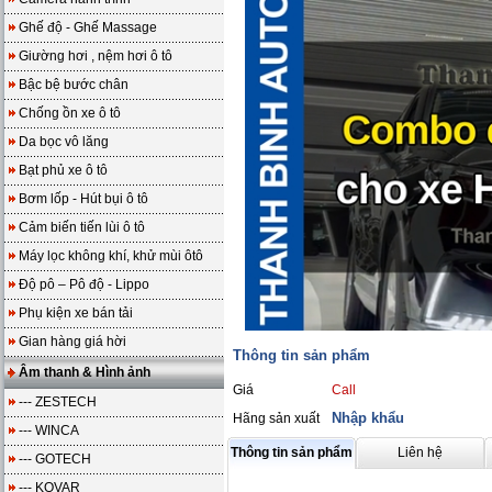
Ghế độ - Ghế Massage
Giường hơi , nệm hơi ô tô
Bậc bệ bước chân
Chống ồn xe ô tô
Da bọc vô lăng
Bạt phủ xe ô tô
Bơm lốp - Hút bụi ô tô
Cảm biến tiến lùi ô tô
Máy lọc không khí, khử mùi ôtô
Độ pô – Pô độ - Lippo
Phụ kiện xe bán tải
Gian hàng giá hời
Thông tin sản phẩm
Âm thanh & Hình ảnh
Giá
Call
--- ZESTECH
Nhập khẩu
Hãng sản xuất
--- WINCA
Thông tin sản phẩm
Liên hệ
--- GOTECH
--- KOVAR