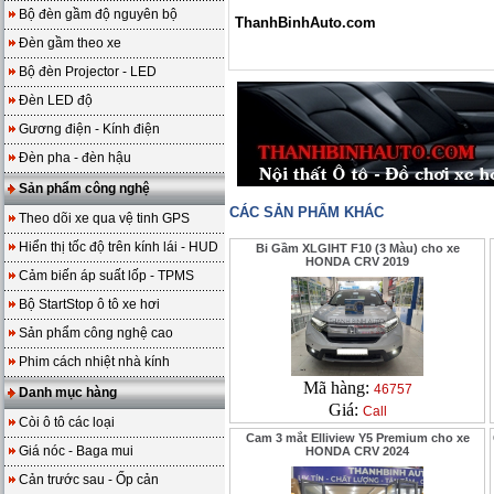
Bộ đèn gầm độ nguyên bộ
ThanhBinhAuto.com
Đèn gầm theo xe
Bộ đèn Projector - LED
Đèn LED độ
Gương điện - Kính điện
Đèn pha - đèn hậu
Sản phẩm công nghệ
CÁC SẢN PHẨM KHÁC
Theo dõi xe qua vệ tinh GPS
Hiển thị tốc độ trên kính lái - HUD
Bi Gầm XLGIHT F10 (3 Màu) cho xe
HONDA CRV 2019
Cảm biến áp suất lốp - TPMS
Bộ StartStop ô tô xe hơi
Sản phẩm công nghệ cao
Phim cách nhiệt nhà kính
Mã hàng:
46757
Danh mục hàng
Giá:
Call
Còi ô tô các loại
Cam 3 mắt Elliview Y5 Premium cho xe
Giá nóc - Baga mui
HONDA CRV 2024
Cản trước sau - Ốp cản