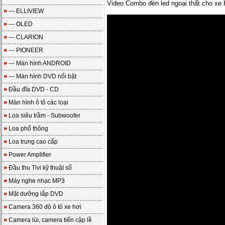
Video Combo đèn led ngoại thất cho x
--- ELLIVIEW
--- OLED
--- CLARION
--- PIONEER
--- Màn hình ANDROID
--- Màn hình DVD nổi bật
Đầu đĩa DVD - CD
Màn hình ô tô các loại
Loa siêu trầm - Subwoofer
Loa phổ thông
Loa trung cao cấp
Power Amplifier
Đầu thu Tivi kỹ thuật số
Máy nghe nhạc MP3
Mặt dưỡng lắp DVD
Camera 360 độ ô tô xe hơi
Camera lùi, camera tiến cập lề