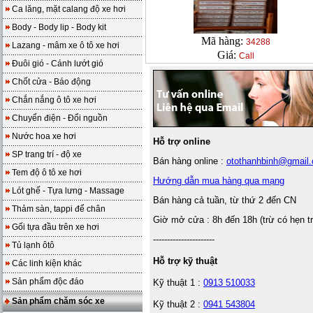
Ca lăng, mặt calang độ xe hơi
Body - Body lip - Body kit
Mã hàng:
34288
Lazang - mâm xe ô tô xe hơi
Giá:
Call
Đuôi gió - Cánh lướt gió
Chốt cửa - Báo động
Chắn nắng ô tô xe hơi
Chuyển điện - Đổi nguồn
Nước hoa xe hơi
Hỗ trợ online
SP trang trí - độ xe
Bán hàng online :
otothanhbinh@gmail
Tem độ ô tô xe hơi
Hướng dẫn mua hàng qua mạng
Lót ghế - Tựa lưng - Massage
Bán hàng cả tuần, từ thứ 2 đến CN
Thảm sàn, tappi để chân
Giờ mở cửa : 8h đến 18h (trừ có hẹn t
Gối tựa đầu trên xe hơi
----------------------
Tủ lạnh ôtô
Hỗ trợ kỹ thuật
Các linh kiện khác
Sản phẩm độc đáo
Kỹ thuật 1 :
0913 510033
Sản phẩm chăm sóc xe
Kỹ thuật 2 :
0941 543804