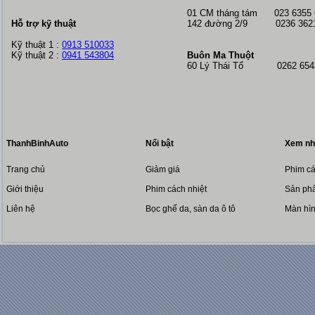
01 CM tháng tám
023 6355
Hỗ trợ kỹ thuật
142 đường 2/9 0236 362
Kỹ thuật 1 :
0913 510033
Kỹ thuật 2 :
0941 543804
Buôn Ma Thuột
60 Lý Thái Tổ 0262 6543
ThanhBinhAuto
Nổi bật
Xem nh
Trang chủ
Giảm giá
Phim cá
Giới thiệu
Phim cách nhiệt
Sản phẩ
Liên hệ
Bọc ghế da, sàn da ô tô
Màn hì