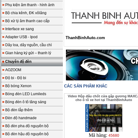
Phụ kiện âm thanh - hình ảnh
Bộ chia kênh, ĐK vôlăng
Bộ xử lý âm thanh cao cấp
Interface xe sang
Adapter USB - Ipod
ThanhBinhAuto.com
Dây loa, dây nguồn, cầu chì
Gian hàng ký gửi – thanh lý
Chuyên độ đèn
AOZOOM
Độ bi - Độ bi
Bộ bóng Xenon
CÁC SẢN PHẨM KHÁC
Bóng đèn LED Lumileds
Video Hộp đấu chốt cửa gập gương MAXC
cho ô tô xe hơi tại ThanhBinhAuto
Bóng đèn ô tô tăng sáng
Bộ đèn lắp thêm
Đèn độ handmade
Bộ đèn pha độ nguyên bộ
Bộ đèn hậu độ nguyên bộ
Mã hàng:
45680