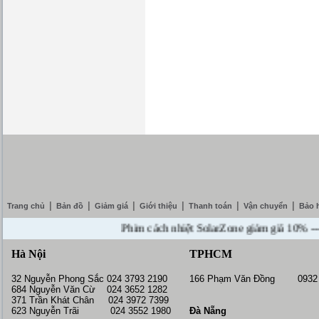
|
|
|
|
|
|
Trang chủ
Bản đồ
Giảm giá
Giới thiệu
Thanh toán
Vận chuyển
Bảo 
Phim cách nhiệt SolarZone giảm giá 10% --- Mua 
Hà Nội
TPHCM
32 Nguyễn Phong Sắc 024 3793 2190
166 Phạm Văn Đồng 0932 
684 Nguyễn Văn Cừ 024 3652 1282
371 Trần Khát Chân 024 3972 7399
623 Nguyễn Trãi 024 3552 1980
Đà Nẵng