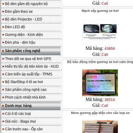
Giá:
Call
Bộ đèn gầm độ nguyên bộ
Mạch sấy gương xe hơi
Đèn gầm theo xe
Bộ đèn Projector - LED
Đèn LED độ
Gương điện - Kính điện
Đèn pha - đèn hậu
Mã hàng:
43859
Sản phẩm công nghệ
Giá:
Call
Theo dõi xe qua vệ tinh GPS
Bộ báo động trộm gương xe hơi cảm ứn
Hiển thị tốc độ trên kính lái - HUD
Cảm biến áp suất lốp - TPMS
Bộ StartStop ô tô xe hơi
Sản phẩm công nghệ cao
Phim cách nhiệt nhà kính
Mã hàng:
36014
Giá:
Danh mục hàng
Call
Moto gương gập điện cho các loại xe
Còi ô tô các loại
Giá nóc - Baga mui
Cản trước sau - Ốp cản