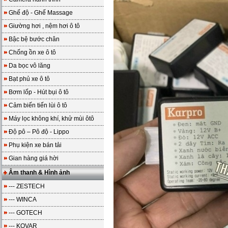
Ghế độ - Ghế Massage
Giường hơi , nệm hơi ô tô
Bậc bệ bước chân
Chống ồn xe ô tô
Da bọc vô lăng
Bạt phủ xe ô tô
Bơm lốp - Hút bụi ô tô
Cảm biến tiến lùi ô tô
Máy lọc không khí, khử mùi ôtô
Độ pô – Pô độ - Lippo
Phụ kiện xe bán tải
Gian hàng giá hời
Âm thanh & Hình ảnh
--- ZESTECH
--- WINCA
--- GOTECH
--- KOVAR