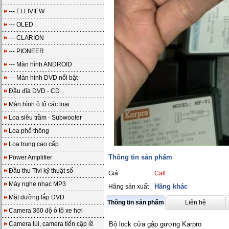
--- ELLIVIEW
--- OLED
--- CLARION
--- PIONEER
--- Màn hình ANDROID
--- Màn hình DVD nổi bật
Đầu đĩa DVD - CD
Màn hình ô tô các loại
Loa siêu trầm - Subwoofer
Loa phổ thông
Loa trung cao cấp
Thông tin sản phẩm
Power Amplifier
Đầu thu Tivi kỹ thuật số
Giá
Call
Máy nghe nhạc MP3
Hãng khác
Hãng sản xuất
Mặt dưỡng lắp DVD
Thông tin sản phẩm
Liên hệ
Camera 360 độ ô tô xe hơi
Camera lùi, camera tiến cập lề
Bộ lock cửa gập gương Karpro