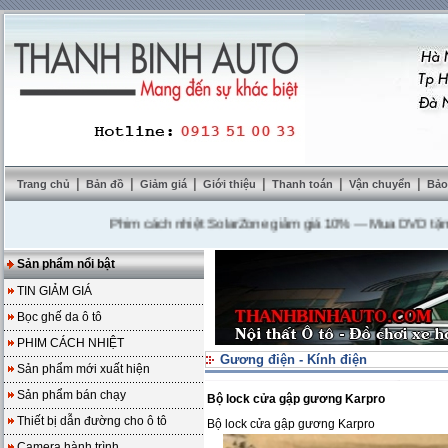
|
|
|
|
|
|
Trang chủ
Bản đồ
Giảm giá
Giới thiệu
Thanh toán
Vận chuyển
Bảo
Phim cách nhiệt SolarZone giảm giá 10%
---
Mua DVD tặng came
Sản phẩm nổi bật
TIN GIẢM GIÁ
Bọc ghế da ô tô
PHIM CÁCH NHIỆT
Gương điện - Kính điện
Sản phẩm mới xuất hiện
Sản phẩm bán chạy
Bộ lock cửa gập gương Karpro
Thiết bị dẫn đường cho ô tô
Bộ lock cửa gập gương Karpro
Camera hành trình