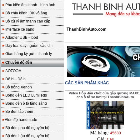
Phụ kiện âm thanh - hình ảnh
Bộ chia kênh, ĐK vôlăng
Bộ xử lý âm thanh cao cấp
ThanhBinhAuto.com
Interface xe sang
Adapter USB - Ipod
Dây loa, dây nguồn, cầu chì
Gian hàng ký gửi – thanh lý
Chuyên độ đèn
AOZOOM
Độ bi - Độ bi
CÁC SẢN PHẨM KHÁC
Bộ bóng Xenon
Video Hộp đấu chốt cửa gập gương MAXC
Bóng đèn LED Lumileds
cho ô tô xe hơi tại ThanhBinhAuto
Bóng đèn ô tô tăng sáng
Bộ đèn lắp thêm
Đèn độ handmade
Bộ đèn pha độ nguyên bộ
Mã hàng:
45680
Bộ đèn hậu độ nguyên bộ
Giá:
Call