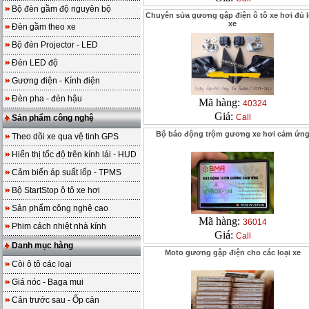
Bộ đèn gầm độ nguyên bộ
Chuyên sửa gương gập điện ô tô xe hơi đủ l
xe
Đèn gầm theo xe
Bộ đèn Projector - LED
Đèn LED độ
Gương điện - Kính điện
Đèn pha - đèn hậu
Mã hàng:
40324
Giá:
Call
Sản phẩm công nghệ
Bộ báo động trộm gương xe hơi cảm ứn
Theo dõi xe qua vệ tinh GPS
Hiển thị tốc độ trên kính lái - HUD
Cảm biến áp suất lốp - TPMS
Bộ StartStop ô tô xe hơi
Sản phẩm công nghệ cao
Mã hàng:
36014
Phim cách nhiệt nhà kính
Giá:
Call
Danh mục hàng
Moto gương gập điện cho các loại xe
Còi ô tô các loại
Giá nóc - Baga mui
Cản trước sau - Ốp cản