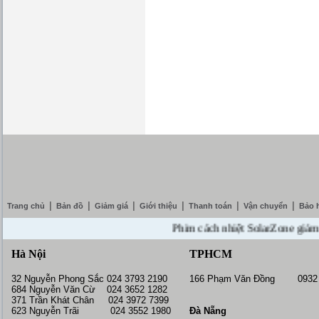
|
|
|
|
|
|
Trang chủ
Bản đồ
Giảm giá
Giới thiệu
Thanh toán
Vận chuyển
Bảo 
Phim cách nhiệt SolarZone giảm giá 
Hà Nội
TPHCM
32 Nguyễn Phong Sắc 024 3793 2190
166 Phạm Văn Đồng 0932 
684 Nguyễn Văn Cừ 024 3652 1282
371 Trần Khát Chân 024 3972 7399
623 Nguyễn Trãi 024 3552 1980
Đà Nẵng