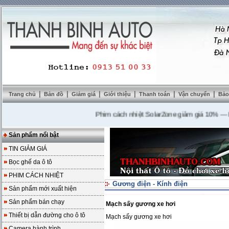
|
|
|
|
|
|
Trang chủ
Bản đồ
Giảm giá
Giới thiệu
Thanh toán
Vận chuyển
Bảo
Phim cách nhiệt SolarZone giảm giá 10%
---
Mua 
Sản phẩm nổi bật
TIN GIẢM GIÁ
Bọc ghế da ô tô
PHIM CÁCH NHIỆT
Gương điện - Kính điện
Sản phẩm mới xuất hiện
Sản phẩm bán chạy
Mạch sấy gương xe hơi
Thiết bị dẫn đường cho ô tô
Mạch sấy gương xe hơi
Camera hành trình