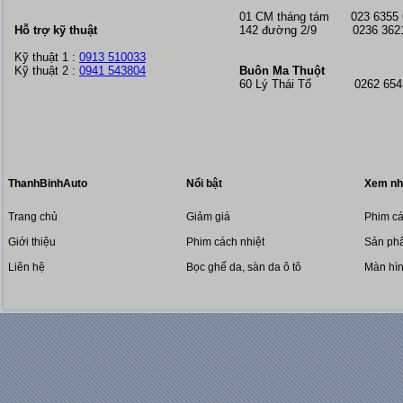
01 CM tháng tám
023 6355
Hỗ trợ kỹ thuật
142 đường 2/9 0236 362
Kỹ thuật 1 :
0913 510033
Kỹ thuật 2 :
0941 543804
Buôn Ma Thuột
60 Lý Thái Tổ 0262 6543
ThanhBinhAuto
Nổi bật
Xem nh
Trang chủ
Giảm giá
Phim cá
Giới thiệu
Phim cách nhiệt
Sản phẩ
Liên hệ
Bọc ghế da, sàn da ô tô
Màn hì