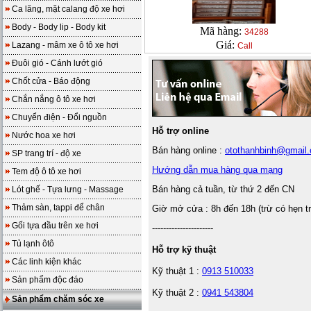
Ca lăng, mặt calang độ xe hơi
Body - Body lip - Body kit
Mã hàng:
34288
Giá:
Lazang - mâm xe ô tô xe hơi
Call
Đuôi gió - Cánh lướt gió
Chốt cửa - Báo động
Chắn nắng ô tô xe hơi
Chuyển điện - Đổi nguồn
Hỗ trợ online
Nước hoa xe hơi
Bán hàng online :
otothanhbinh@gmail
SP trang trí - độ xe
Hướng dẫn mua hàng qua mạng
Tem độ ô tô xe hơi
Bán hàng cả tuần, từ thứ 2 đến CN
Lót ghế - Tựa lưng - Massage
Thảm sàn, tappi để chân
Giờ mở cửa : 8h đến 18h (trừ có hẹn t
Gối tựa đầu trên xe hơi
----------------------
Tủ lạnh ôtô
Hỗ trợ kỹ thuật
Các linh kiện khác
Kỹ thuật 1 :
0913 510033
Sản phẩm độc đáo
Kỹ thuật 2 :
0941 543804
Sản phẩm chăm sóc xe