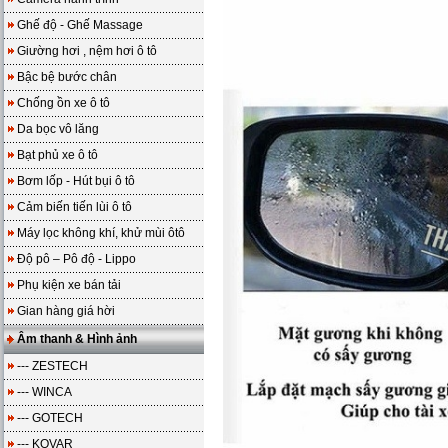
Ghế độ - Ghế Massage
Giường hơi , nệm hơi ô tô
Bậc bệ bước chân
Chống ồn xe ô tô
Da bọc vô lăng
Bạt phủ xe ô tô
Bơm lốp - Hút bụi ô tô
Cảm biến tiến lùi ô tô
Máy lọc không khí, khử mùi ôtô
Độ pô – Pô độ - Lippo
Phụ kiện xe bán tải
Gian hàng giá hời
Âm thanh & Hình ảnh
--- ZESTECH
--- WINCA
--- GOTECH
--- KOVAR