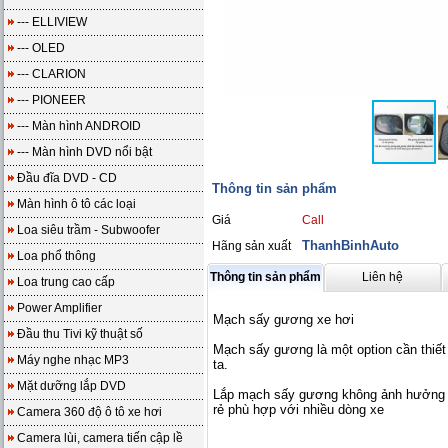
--- ELLIVIEW
--- OLED
--- CLARION
--- PIONEER
--- Màn hình ANDROID
--- Màn hình DVD nổi bật
Đầu đĩa DVD - CD
Thông tin sản phẩm
Màn hình ô tô các loại
Giá
Call
Loa siêu trầm - Subwoofer
ThanhBinhAuto
Hãng sản xuất
Loa phổ thông
Thông tin sản phẩm
Liên hệ
Loa trung cao cấp
Power Amplifier
Mạch sấy gương xe hơi
Đầu thu Tivi kỹ thuật số
Mạch sấy gương là một option cần thiết
Máy nghe nhạc MP3
ta.
Mặt dưỡng lắp DVD
Lắp mạch sấy gương không ảnh hưởng đế
rẻ phù hợp với nhiều dòng xe
Camera 360 độ ô tô xe hơi
Camera lùi, camera tiến cập lề