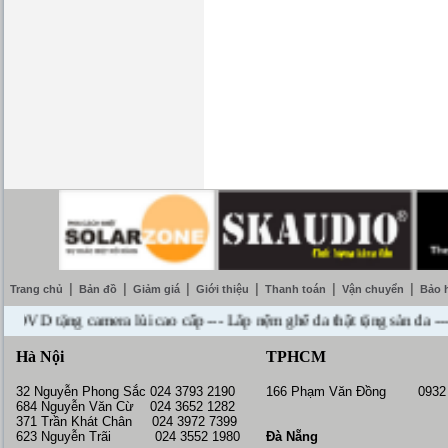
|
|
|
|
|
|
Trang chủ
Bản đồ
Giảm giá
Giới thiệu
Thanh toán
Vận chuyển
Bảo 
 tặng camera lùi cao cấp --- Lắp nệm ghế da thật tặng sàn da --- Miễ
Hà Nội
TPHCM
32 Nguyễn Phong Sắc 024 3793 2190
166 Phạm Văn Đồng 0932 
684 Nguyễn Văn Cừ 024 3652 1282
371 Trần Khát Chân 024 3972 7399
623 Nguyễn Trãi 024 3552 1980
Đà Nẵng