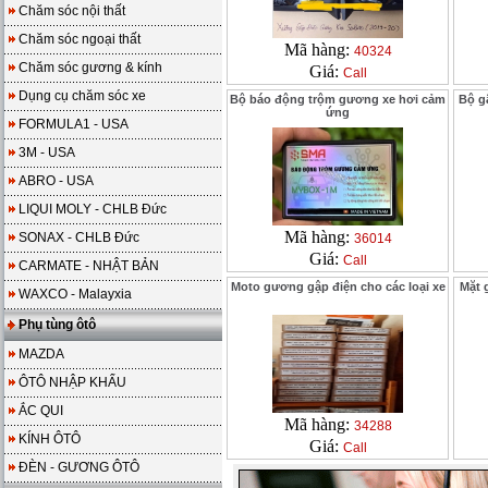
Chăm sóc nội thất
Chăm sóc ngoại thất
Mã hàng:
40324
Chăm sóc gương & kính
Giá:
Call
Dụng cụ chăm sóc xe
Bộ báo động trộm gương xe hơi cảm
Bộ g
ứng
FORMULA1 - USA
3M - USA
ABRO - USA
LIQUI MOLY - CHLB Đức
Mã hàng:
SONAX - CHLB Đức
36014
Giá:
Call
CARMATE - NHẬT BẢN
Moto gương gập điện cho các loại xe
Mặt 
WAXCO - Malayxia
Phụ tùng ôtô
MAZDA
ÔTÔ NHẬP KHẨU
ẮC QUI
Mã hàng:
34288
KÍNH ÔTÔ
Giá:
Call
ĐÈN - GƯƠNG ÔTÔ