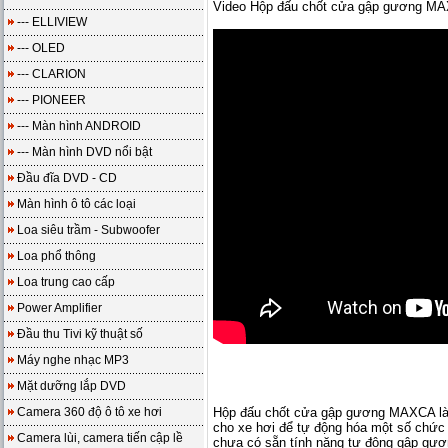
Video Hộp đấu chốt cửa gập gương MAX
--- ELLIVIEW
--- OLED
--- CLARION
--- PIONEER
--- Màn hình ANDROID
--- Màn hình DVD nổi bật
Đầu đĩa DVD - CD
Màn hình ô tô các loại
Loa siêu trầm - Subwoofer
Loa phổ thông
Loa trung cao cấp
Power Amplifier
Đầu thu Tivi kỹ thuật số
Máy nghe nhạc MP3
Mặt dưỡng lắp DVD
Camera 360 độ ô tô xe hơi
Hộp đấu chốt cửa gập gương MAXCA là m
cho xe hơi để tự động hóa một số chức
Camera lùi, camera tiến cập lề
chưa có sẵn tính năng tự động gập gươ