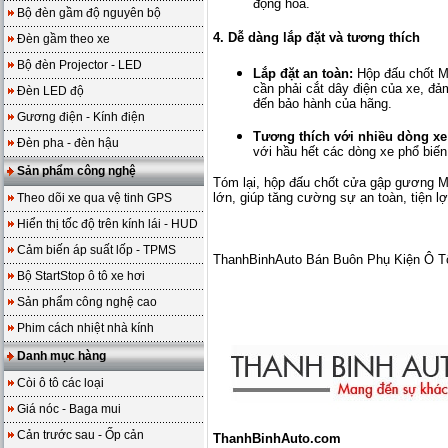
động hóa.
Bộ đèn gầm độ nguyên bộ
4. Dễ dàng lắp đặt và tương thích
Đèn gầm theo xe
Bộ đèn Projector - LED
Lắp đặt an toàn:
Hộp đấu chốt M
cần phải cắt dây điện của xe, đ
Đèn LED độ
đến bảo hành của hãng.
Gương điện - Kính điện
Tương thích với nhiều dòng xe
Đèn pha - đèn hậu
với hầu hết các dòng xe phổ biến 
Sản phẩm công nghệ
Tóm lại, hộp đấu chốt cửa gập gương M
lớn, giúp tăng cường sự an toàn, tiện l
Theo dõi xe qua vệ tinh GPS
Hiển thị tốc độ trên kính lái - HUD
Cảm biến áp suất lốp - TPMS
ThanhBinhAuto Bán Buôn Phụ Kiện Ô T
Bộ StartStop ô tô xe hơi
Sản phẩm công nghệ cao
Phim cách nhiệt nhà kính
Danh mục hàng
Còi ô tô các loại
Giá nóc - Baga mui
Cản trước sau - Ốp cản
ThanhBinhAuto.com