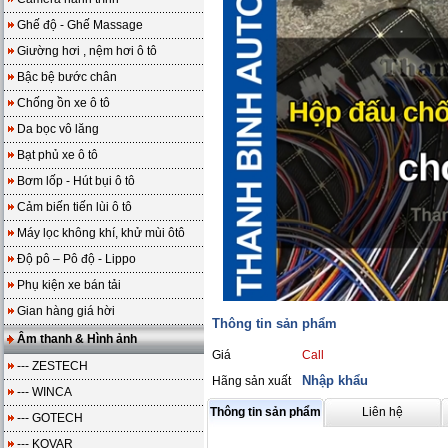
Ghế độ - Ghế Massage
Giường hơi , nệm hơi ô tô
Bậc bệ bước chân
Chống ồn xe ô tô
Da bọc vô lăng
Bạt phủ xe ô tô
Bơm lốp - Hút bụi ô tô
Cảm biến tiến lùi ô tô
Máy lọc không khí, khử mùi ôtô
Độ pô – Pô độ - Lippo
Phụ kiện xe bán tải
Gian hàng giá hời
Thông tin sản phẩm
Âm thanh & Hình ảnh
Giá
Call
--- ZESTECH
Nhập khẩu
Hãng sản xuất
--- WINCA
Thông tin sản phẩm
Liên hệ
--- GOTECH
--- KOVAR