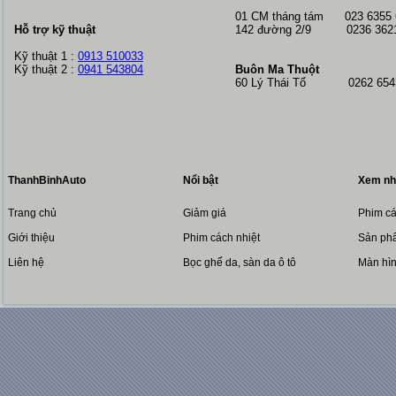
01 CM tháng tám
023 6355
Hỗ trợ kỹ thuật
142 đường 2/9 0236 362
Kỹ thuật 1 :
0913 510033
Kỹ thuật 2 :
0941 543804
Buôn Ma Thuột
60 Lý Thái Tổ 0262 6543
ThanhBinhAuto
Nổi bật
Xem nh
Trang chủ
Giảm giá
Phim cá
Giới thiệu
Phim cách nhiệt
Sản phẩ
Liên hệ
Bọc ghế da, sàn da ô tô
Màn hì