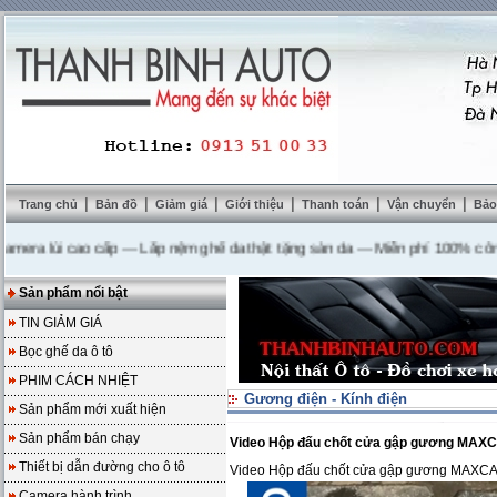
|
|
|
|
|
|
Trang chủ
Bản đồ
Giảm giá
Giới thiệu
Thanh toán
Vận chuyển
Bảo
 lùi cao cấp
---
Lắp nệm ghế da thật tặng sàn da
---
Miễn phí 100% công lắp 
Sản phẩm nổi bật
TIN GIẢM GIÁ
Bọc ghế da ô tô
PHIM CÁCH NHIỆT
Gương điện - Kính điện
Sản phẩm mới xuất hiện
Sản phẩm bán chạy
Video Hộp đấu chốt cửa gập gương MAXCA
Thiết bị dẫn đường cho ô tô
Video Hộp đấu chốt cửa gập gương MAXCA c
Camera hành trình