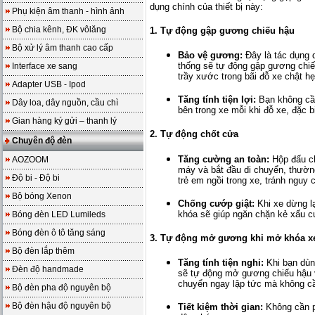
dụng chính của thiết bị này:
Phụ kiện âm thanh - hình ảnh
Bộ chia kênh, ĐK vôlăng
1. Tự động gập gương chiếu hậu
Bộ xử lý âm thanh cao cấp
Bảo vệ gương:
Đây là tác dụng 
thống sẽ tự động gập gương chiế
Interface xe sang
trầy xước trong bãi đỗ xe chật hẹ
Adapter USB - Ipod
Tăng tính tiện lợi:
Bạn không cầ
Dây loa, dây nguồn, cầu chì
bên trong xe mỗi khi đỗ xe, đặc b
Gian hàng ký gửi – thanh lý
2. Tự động chốt cửa
Chuyên độ đèn
Tăng cường an toàn:
Hộp đấu ch
AOZOOM
máy và bắt đầu di chuyển, thường
Độ bi - Độ bi
trẻ em ngồi trong xe, tránh ngu
Bộ bóng Xenon
Chống cướp giật:
Khi xe dừng lạ
khóa sẽ giúp ngăn chặn kẻ xấu c
Bóng đèn LED Lumileds
Bóng đèn ô tô tăng sáng
3. Tự động mở gương khi mở khóa x
Bộ đèn lắp thêm
Tăng tính tiện nghi:
Khi bạn dùn
Đèn độ handmade
sẽ tự động mở gương chiếu hậu về
chuyển ngay lập tức mà không cầ
Bộ đèn pha độ nguyên bộ
Bộ đèn hậu độ nguyên bộ
Tiết kiệm thời gian:
Không cần p