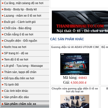
Ca lăng, mặt calang độ xe hơi
Body - Body lip - Body kit
Lazang - mâm xe ô tô xe hơi
Đuôi gió - Cánh lướt gió
Chốt cửa - Báo động
Chắn nắng ô tô xe hơi
CÁC SẢN PHẨM KHÁC
Chuyển điện - Đổi nguồn
Nước hoa xe hơi
Gương điện tử AI ADAS UTOUR C3M
Độ m
SP trang trí - độ xe
Tem độ ô tô xe hơi
Lót ghế - Tựa lưng - Massage
Thảm sàn, tappi để chân
Mã hàng:
44843
Gối tựa đầu trên xe hơi
Giá:
4,500,000 đ
Tủ lạnh ôtô
Chuyên sửa gương gập điện ô tô xe
B
Các linh kiện khác
hơi đủ loại xe
Sản phẩm độc đáo
Sản phẩm chăm sóc xe