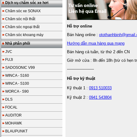
Dịch vụ chăm sóc xe hơi
Chăm sóc xe SONAX
Chăm sóc nội thất
Hỗ trợ online
Chăm sóc ngoại thất
Bán hàng online :
otothanhbinh@gmail
Chăm sóc khoang máy
Hướng dẫn mua hàng qua mạng
Nhà phân phối
JVC
Bán hàng cả tuần, từ thứ 2 đến CN
FUJI
Giờ mở cửa : 8h đến 18h (trừ có hẹn t
SADOSONIC V99
----------------------
WINCA - S160
Hỗ trợ kỹ thuật
WINCA - S100
Kỹ thuật 1 :
0913 510033
WORCA - S90
Kỹ thuật 2 :
0941 543804
DLS
FOCAL
AUDITOR
MOHAWK
BLAUPUNKT