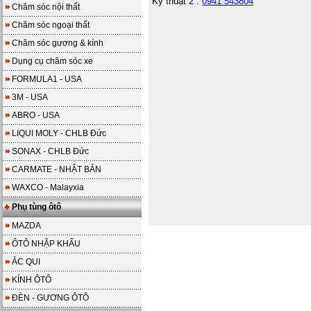
Kỹ thuật 2 :
0941 543804
Chăm sóc nội thất
Chăm sóc ngoại thất
Chăm sóc gương & kính
Dụng cụ chăm sóc xe
FORMULA1 - USA
3M - USA
ABRO - USA
LIQUI MOLY - CHLB Đức
SONAX - CHLB Đức
CARMATE - NHẬT BẢN
WAXCO - Malayxia
Phụ tùng ôtô
MAZDA
ÔTÔ NHẬP KHẨU
ẮC QUI
KÍNH ÔTÔ
ĐÈN - GƯƠNG ÔTÔ