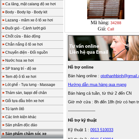
Ca lăng, mặt calang độ xe hơi
Body - Body lip - Body kit
Lazang - mâm xe ô tô xe hơi
Mã hàng:
34288
Đuôi gió - Cánh lướt gió
Giá:
Call
Chốt cửa - Báo động
Chắn nắng ô tô xe hơi
Chuyển điện - Đổi nguồn
Nước hoa xe hơi
Hỗ trợ online
SP trang trí - độ xe
Bán hàng online :
otothanhbinh@gmail
Tem độ ô tô xe hơi
Hướng dẫn mua hàng qua mạng
Lót ghế - Tựa lưng - Massage
Thảm sàn, tappi để chân
Bán hàng cả tuần, từ thứ 2 đến CN
Gối tựa đầu trên xe hơi
Giờ mở cửa : 8h đến 18h (trừ có hẹn t
Tủ lạnh ôtô
----------------------
Các linh kiện khác
Hỗ trợ kỹ thuật
Sản phẩm độc đáo
Kỹ thuật 1 :
0913 510033
Sản phẩm chăm sóc xe