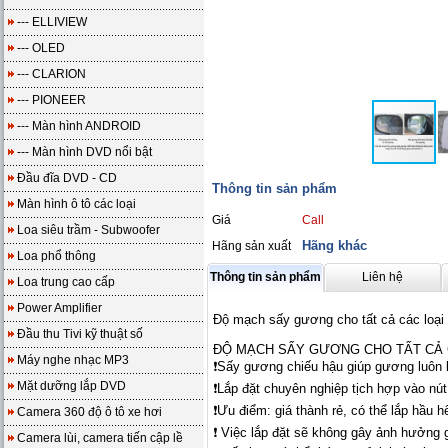
--- ELLIVIEW
--- OLED
--- CLARION
--- PIONEER
--- Màn hình ANDROID
--- Màn hình DVD nổi bật
Đầu đĩa DVD - CD
Thông tin sản phẩm
Màn hình ô tô các loại
Giá
Call
Loa siêu trầm - Subwoofer
Hãng khác
Hãng sản xuất
Loa phổ thông
Thông tin sản phẩm
Liên hệ
Loa trung cao cấp
Power Amplifier
Độ mạch sấy gương cho tất cả các loại 
Đầu thu Tivi kỹ thuật số
ĐỘ MẠCH SẤY GƯƠNG CHO TẤT CẢ
Máy nghe nhạc MP3
❗Sấy gương chiếu hậu giúp gương luôn 
Mặt dưỡng lắp DVD
❗Lắp đặt chuyên nghiệp tịch hợp vào nú
❗Ưu điểm: giá thành rẻ, có thể lắp hầu h
Camera 360 độ ô tô xe hơi
❗️ Việc lắp đặt sẽ không gây ảnh hưởng 
Camera lùi, camera tiến cập lề