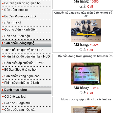
Mã hàng:
45680
Bộ đèn gầm độ nguyên bộ
Giá:
Call
Đèn gầm theo xe
Chuyên sửa gương gập điện ô tô xe hơi đủ 
xe
Bộ đèn Projector - LED
Đèn LED độ
Gương điện - Kính điện
Đèn pha - đèn hậu
Sản phẩm công nghệ
Mã hàng:
40324
Giá:
Theo dõi xe qua vệ tinh GPS
Call
Bộ báo động trộm gương xe hơi cảm ứn
Hiển thị tốc độ trên kính lái - HUD
Cảm biến áp suất lốp - TPMS
Bộ StartStop ô tô xe hơi
Sản phẩm công nghệ cao
Phim cách nhiệt nhà kính
Mã hàng:
36014
Danh mục hàng
Giá:
Call
Còi ô tô các loại
Moto gương gập điện cho các loại xe
Giá nóc - Baga mui
Cản trước sau - Ốp cản