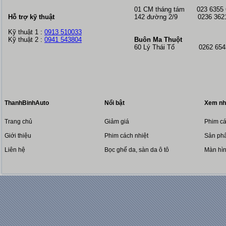
01 CM tháng tám
023 6355
Hỗ trợ kỹ thuật
142 đường 2/9 0236 362
Kỹ thuật 1 :
0913 510033
Kỹ thuật 2 :
0941 543804
Buôn Ma Thuột
60 Lý Thái Tổ 0262 6543
ThanhBinhAuto
Nổi bật
Xem nh
Trang chủ
Giảm giá
Phim cá
Giới thiệu
Phim cách nhiệt
Sản phẩ
Liên hệ
Bọc ghế da, sàn da ô tô
Màn hì