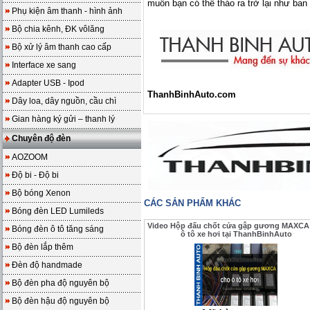
muốn bạn có thể tháo ra trở lại như ban
Phụ kiện âm thanh - hình ảnh
Bộ chia kênh, ĐK vôlăng
Bộ xử lý âm thanh cao cấp
Interface xe sang
Adapter USB - Ipod
ThanhBinhAuto.com
Dây loa, dây nguồn, cầu chì
Gian hàng ký gửi – thanh lý
Chuyên độ đèn
AOZOOM
Độ bi - Độ bi
Bộ bóng Xenon
CÁC SẢN PHẨM KHÁC
Bóng đèn LED Lumileds
Video Hộp đấu chốt cửa gập gương MAXCA
Bóng đèn ô tô tăng sáng
ô tô xe hơi tại ThanhBinhAuto
Bộ đèn lắp thêm
Đèn độ handmade
Bộ đèn pha độ nguyên bộ
Bộ đèn hậu độ nguyên bộ