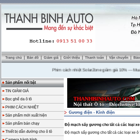
|
|
|
|
|
|
Trang chủ
Bản đồ
Giảm giá
Giới thiệu
Thanh toán
Vận chuyển
Bảo
Phim cách nhiệt SolarZone giảm giá 10%
---
Mua DVD 
Sản phẩm nổi bật
TIN GIẢM GIÁ
Bọc ghế da ô tô
PHIM CÁCH NHIỆT
Gương điện - Kính điện
Sản phẩm mới xuất hiện
Sản phẩm bán chạy
Độ mạch sấy gương cho tất cả các loại xe 
Thiết bị dẫn đường cho ô tô
Độ mạch sấy gương cho tất cả các loại xe ô 
Camera hành trình