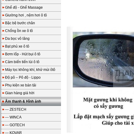
Ghế độ - Ghế Massage
Giường hơi , nệm hơi ô tô
Bậc bệ bước chân
Chống ồn xe ô tô
Da bọc vô lăng
Bạt phủ xe ô tô
Bơm lốp - Hút bụi ô tô
Cảm biến tiến lùi ô tô
Máy lọc không khí, khử mùi ôtô
Độ pô – Pô độ - Lippo
Phụ kiện xe bán tải
Gian hàng giá hời
Âm thanh & Hình ảnh
--- ZESTECH
--- WINCA
--- GOTECH
--- KOVAR