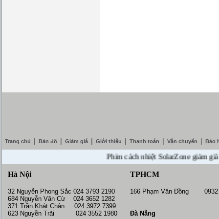
|
|
|
|
|
|
Trang chủ
Bản đồ
Giảm giá
Giới thiệu
Thanh toán
Vận chuyển
Bảo 
Phim cách nhiệt SolarZone giảm giá 10% 
Hà Nội
TPHCM
32 Nguyễn Phong Sắc 024 3793 2190
166 Phạm Văn Đồng 0932 
684 Nguyễn Văn Cừ 024 3652 1282
371 Trần Khát Chân 024 3972 7399
623 Nguyễn Trãi 024 3552 1980
Đà Nẵng