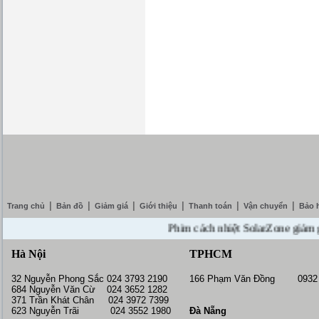
|
|
|
|
|
|
Trang chủ
Bản đồ
Giảm giá
Giới thiệu
Thanh toán
Vận chuyển
Bảo 
Phim cách nhiệt SolarZone giảm giá 10
Hà Nội
TPHCM
32 Nguyễn Phong Sắc 024 3793 2190
166 Phạm Văn Đồng 0932 
684 Nguyễn Văn Cừ 024 3652 1282
371 Trần Khát Chân 024 3972 7399
623 Nguyễn Trãi 024 3552 1980
Đà Nẵng