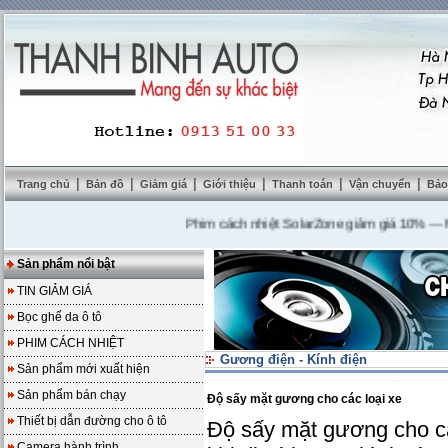
|
|
|
|
|
|
Trang chủ
Bản đồ
Giảm giá
Giới thiệu
Thanh toán
Vận chuyển
Bảo
Phim cách nhiệt SolarZone giảm giá 10%
---
Mua D
Sản phẩm nổi bật
TIN GIẢM GIÁ
Bọc ghế da ô tô
PHIM CÁCH NHIỆT
Gương điện - Kính điện
Sản phẩm mới xuất hiện
Sản phẩm bán chạy
Độ sấy mặt gương cho các loại xe
Thiết bị dẫn đường cho ô tô
Độ sấy mặt gương cho các
Camera hành trình