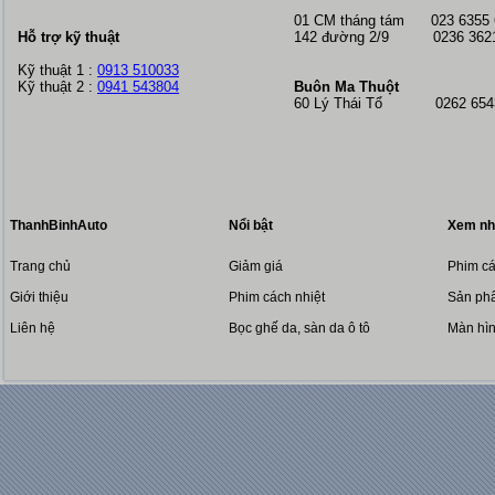
01 CM tháng tám
023 6355
Hỗ trợ kỹ thuật
142 đường 2/9 0236 362
Kỹ thuật 1 :
0913 510033
Kỹ thuật 2 :
0941 543804
Buôn Ma Thuột
60 Lý Thái Tổ 0262 6543
ThanhBinhAuto
Nổi bật
Xem nh
Trang chủ
Giảm giá
Phim cá
Giới thiệu
Phim cách nhiệt
Sản phẩ
Liên hệ
Bọc ghế da, sàn da ô tô
Màn hì