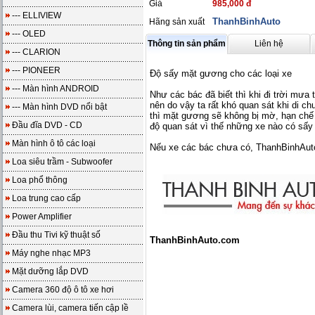
Giá
985,000 đ
--- ELLIVIEW
ThanhBinhAuto
Hãng sản xuất
--- OLED
Thông tin sản phẩm
Liên hệ
--- CLARION
--- PIONEER
Độ sấy mặt gương cho các loại xe
--- Màn hình ANDROID
Như các bác đã biết thì khi đi trời m
nên do vậy ta rất khó quan sát khi di
--- Màn hình DVD nổi bật
thì mặt gương sẽ không bị mờ, hạn ch
Đầu đĩa DVD - CD
độ quan sát vì thế những xe nào có sấy
Màn hình ô tô các loại
Nếu xe các bác chưa có, ThanhBinhAut
Loa siêu trầm - Subwoofer
Loa phổ thông
Loa trung cao cấp
Power Amplifier
Đầu thu Tivi kỹ thuật số
ThanhBinhAuto.com
Máy nghe nhạc MP3
Mặt dưỡng lắp DVD
Camera 360 độ ô tô xe hơi
Camera lùi, camera tiến cập lề