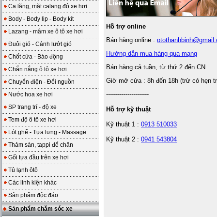
Ca lăng, mặt calang độ xe hơi
Body - Body lip - Body kit
Hỗ trợ online
Lazang - mâm xe ô tô xe hơi
Bán hàng online :
otothanhbinh@gmail
Đuôi gió - Cánh lướt gió
Hướng dẫn mua hàng qua mạng
Chốt cửa - Báo động
Bán hàng cả tuần, từ thứ 2 đến CN
Chắn nắng ô tô xe hơi
Giờ mở cửa : 8h đến 18h (trừ có hẹn t
Chuyển điện - Đổi nguồn
----------------------
Nước hoa xe hơi
SP trang trí - độ xe
Hỗ trợ kỹ thuật
Tem độ ô tô xe hơi
Kỹ thuật 1 :
0913 510033
Lót ghế - Tựa lưng - Massage
Kỹ thuật 2 :
0941 543804
Thảm sàn, tappi để chân
Gối tựa đầu trên xe hơi
Tủ lạnh ôtô
Các linh kiện khác
Sản phẩm độc đáo
Sản phẩm chăm sóc xe