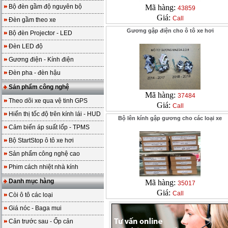
Bộ đèn gầm độ nguyên bộ
Mã hàng:
43859
Giá:
Call
Đèn gầm theo xe
Gương gập điện cho ô tô xe hơi
Bộ đèn Projector - LED
Đèn LED độ
Gương điện - Kính điện
Đèn pha - đèn hậu
Sản phẩm công nghệ
Mã hàng:
37484
Theo dõi xe qua vệ tinh GPS
Giá:
Call
Hiển thị tốc độ trên kính lái - HUD
Bộ lên kính gập gương cho các loại xe
Cảm biến áp suất lốp - TPMS
Bộ StartStop ô tô xe hơi
Sản phẩm công nghệ cao
Phim cách nhiệt nhà kính
Danh mục hàng
Mã hàng:
35017
Giá:
Call
Còi ô tô các loại
Giá nóc - Baga mui
Cản trước sau - Ốp cản