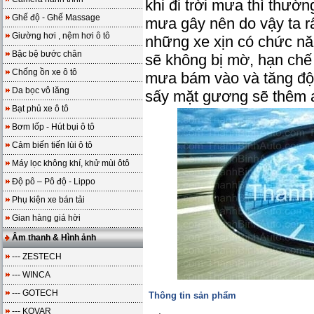
khi đi trời mưa thì thư
Ghế độ - Ghế Massage
mưa gây nên do vậy ta r
Giường hơi , nệm hơi ô tô
những xe xịn có chức n
Bậc bệ bước chân
sẽ không bị mờ, hạn ch
Chống ồn xe ô tô
mưa bám vào và tăng độ 
Da bọc vô lăng
sấy mặt gương sẽ thêm a
Bạt phủ xe ô tô
Bơm lốp - Hút bụi ô tô
Cảm biến tiến lùi ô tô
Máy lọc không khí, khử mùi ôtô
Độ pô – Pô độ - Lippo
Phụ kiện xe bán tải
Gian hàng giá hời
Âm thanh & Hình ảnh
--- ZESTECH
--- WINCA
--- GOTECH
Thông tin sản phẩm
--- KOVAR