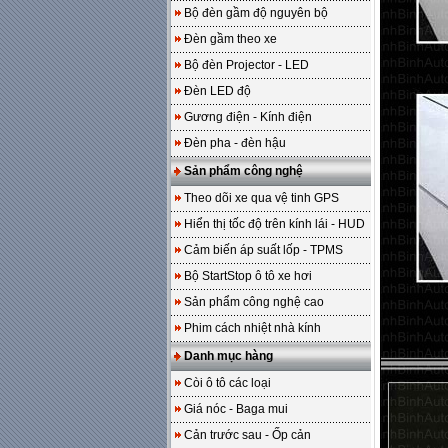
Bộ đèn gầm độ nguyên bộ
Đèn gầm theo xe
Bộ đèn Projector - LED
Đèn LED độ
Gương điện - Kính điện
Đèn pha - đèn hậu
Sản phẩm công nghệ
Theo dõi xe qua vệ tinh GPS
Hiển thị tốc độ trên kính lái - HUD
Cảm biến áp suất lốp - TPMS
Bộ StartStop ô tô xe hơi
Sản phẩm công nghệ cao
Phim cách nhiệt nhà kính
Danh mục hàng
Còi ô tô các loại
Giá nóc - Baga mui
Cản trước sau - Ốp cản