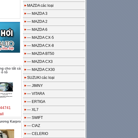
MAZDA các loại
--- MAZDA 3
--- MAZDA 2
--- MAZDA 6
--- MAZDA CX-5
--- MAZDA CX-8
--- MAZDA BT50
--- MAZDA CX3
g cho tất cả
--- MAZDA CX30
e ô tô
SUZUKI các loại
--- JIMNY
--- VITARA
--- ERTIGA
44741
--- XL7
all
--- SWIFT
gương Karpro
--- CIAZ
--- CELERIO