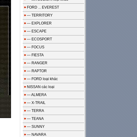
FORD ... EVEREST
--- TERRITORY
--- EXPLORER
--- ESCAPE
--- ECOSPORT
--- FOCUS
--- FIESTA
--- RANGER
--- RAPTOR
--- FORD loại khác
NISSAN các loại
--- ALMERA
--- X-TRAIL
--- TERRA
--- TEANA
--- SUNNY
--- NAVARA