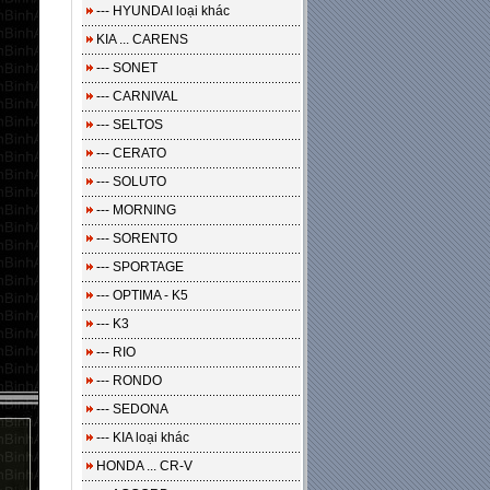
--- HYUNDAI loại khác
KIA ... CARENS
--- SONET
--- CARNIVAL
--- SELTOS
--- CERATO
--- SOLUTO
--- MORNING
--- SORENTO
--- SPORTAGE
--- OPTIMA - K5
--- K3
--- RIO
--- RONDO
--- SEDONA
--- KIA loại khác
HONDA ... CR-V