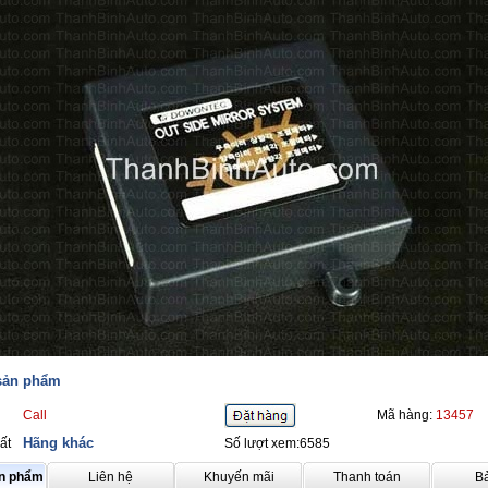
 sản phẩm
Call
Mã hàng:
13457
Hãng khác
ất
Số lượt xem:6585
ản phẩm
Liên hệ
Khuyến mãi
Thanh toán
B