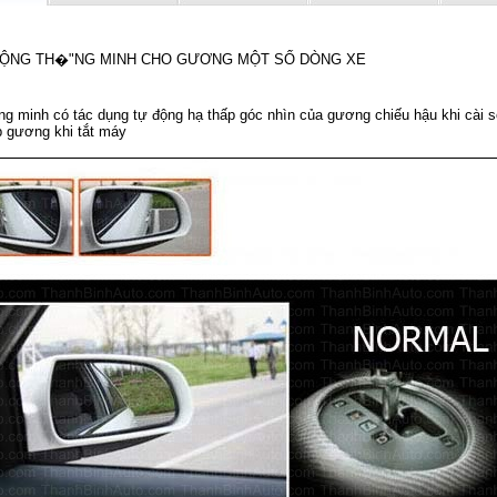
ĐỘNG TH�"NG MINH CHO GƯƠNG MỘT SỐ DÒNG XE
ng minh có tác dụng tự động hạ thấp góc nhìn của gương chiếu hậu khi cài số
p gương khi tắt máy