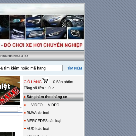
 THANHBINHAUTO
g sàn da
---
Miễn phí 100% công lắp đặt
GIỎ HÀNG
0 Sản phẩm
Tổng số tiền : 0 đ
Sản phẩm theo hãng xe
--- VIDEO --- VIDEO
BMW các loại
MERCEDES các loại
AUDI các loại