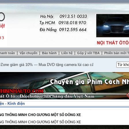
|
|
|
|
|
hanh toán
Vận chuyển
Bảo hành
Liên hệ
Góp ý với TBA
Phiên bản mới
iảm giá 10%
---
Mua DVD tặng camera lùi cao cấp
---
Lắp nệm ghế da thật tặn
n - Kính điện
NG THÔNG MINH CHO GƯƠNG MỘT SỐ DÒNG XE
NG THÔNG MINH CHO GƯƠNG MỘT SỐ DÒNG XE