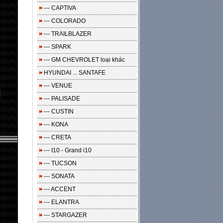
--- CAPTIVA
--- COLORADO
--- TRAILBLAZER
--- SPARK
--- GM CHEVROLET loại khác
HYUNDAI ... SANTAFE
--- VENUE
--- PALISADE
--- CUSTIN
--- KONA
--- CRETA
--- I10 - Grand i10
--- TUCSON
--- SONATA
--- ACCENT
--- ELANTRA
--- STARGAZER