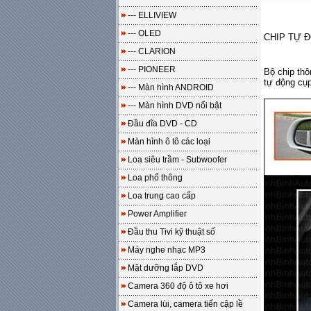
--- ELLIVIEW
--- OLED
CHIP TỰ 
--- CLARION
--- PIONEER
Bộ chip thô
tự động cụ
--- Màn hình ANDROID
--- Màn hình DVD nổi bật
Đầu đĩa DVD - CD
Màn hình ô tô các loại
Loa siêu trầm - Subwoofer
Loa phổ thông
Loa trung cao cấp
Power Amplifier
Đầu thu Tivi kỹ thuật số
Máy nghe nhạc MP3
Mặt dưỡng lắp DVD
Camera 360 độ ô tô xe hơi
Camera lùi, camera tiến cập lề