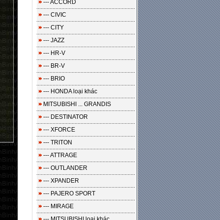
--- ACCORD
--- CIVIC
--- CITY
--- JAZZ
--- HR-V
--- BR-V
--- BRIO
--- HONDA loại khác
MITSUBISHI ... GRANDIS
--- DESTINATOR
--- XFORCE
--- TRITON
--- ATTRAGE
--- OUTLANDER
--- XPANDER
--- PAJERO SPORT
--- MIRAGE
--- MITSUBISHI loại khác