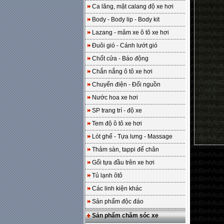
Ca lăng, mặt calang độ xe hơi
Body - Body lip - Body kit
Lazang - mâm xe ô tô xe hơi
Đuôi gió - Cánh lướt gió
Chốt cửa - Báo động
Chắn nắng ô tô xe hơi
Chuyển điện - Đổi nguồn
Nước hoa xe hơi
SP trang trí - độ xe
Tem độ ô tô xe hơi
Lót ghế - Tựa lưng - Massage
Thảm sàn, tappi để chân
Gối tựa đầu trên xe hơi
Tủ lạnh ôtô
Các linh kiện khác
Sản phẩm độc đáo
Sản phẩm chăm sóc xe