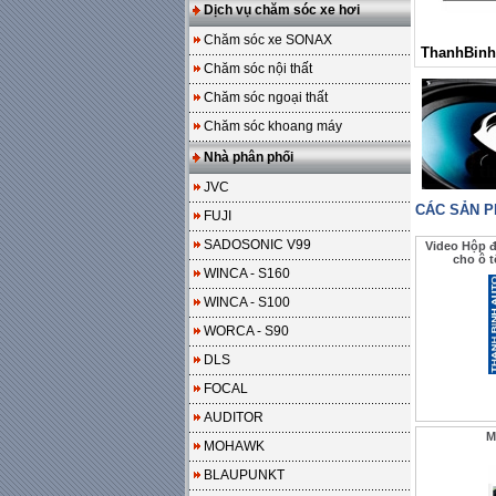
Dịch vụ chăm sóc xe hơi
Chăm sóc xe SONAX
ThanhBinh
Chăm sóc nội thất
Chăm sóc ngoại thất
Chăm sóc khoang máy
Nhà phân phối
JVC
CÁC SẢN 
FUJI
SADOSONIC V99
Video Hộp 
cho ô 
WINCA - S160
WINCA - S100
WORCA - S90
DLS
FOCAL
AUDITOR
M
MOHAWK
BLAUPUNKT