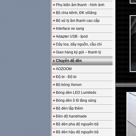
Phụ kiện âm thanh - hình ảnh
Bộ chia kênh, ĐK vôlăng
Bộ xử lý âm thanh cao cấp
Interface xe sang
Adapter USB - Ipod
Dây loa, dây nguồn, cầu chì
Gian hàng ký gửi – thanh lý
Chuyên độ đèn
AOZOOM
Độ bi - Độ bi
Bộ bóng Xenon
Bóng đèn LED Lumileds
Bóng đèn ô tô tăng sáng
Bộ đèn lắp thêm
Đèn độ handmade
Bộ đèn pha độ nguyên bộ
Bộ đèn hậu độ nguyên bộ