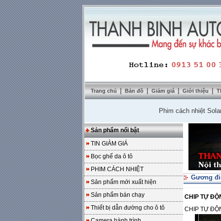
|
|
|
|
Trang chủ
Bản đồ
Giảm giá
Giới thiệu
T
Phim cách nhiệt SolarZone g
Sản phẩm nổi bật
TIN GIẢM GIÁ
Bọc ghế da ô tô
PHIM CÁCH NHIỆT
Gương điệ
Sản phẩm mới xuất hiện
Sản phẩm bán chạy
CHIP TỰ ĐỘ
Thiết bị dẫn đường cho ô tô
CHIP TỰ ĐỘ
Camera hành trình