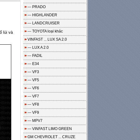
--- PRADO
--- HIGHLANDER
--- LANDCRUISER
--- TOYOTA loại khác
 lùi và
VINFAST ... LUX SA 2.0
--- LUX A 2.0
--- FADIL
--- E34
--- VF3
--- VF5
--- VF6
--- VF7
--- VF8
--- VF9
--- MPV7
--- VINFAST LIMO GREEN
GM CHEVROLET ... CRUZE