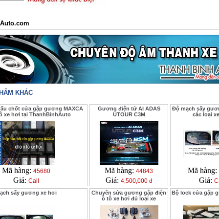
Auto.com
PHẨM KHÁC
đấu chốt cửa gập gương MAXCA
Gương điện tử AI ADAS
Độ mạch sấy gươn
tô xe hơi tại ThanhBinhAuto
UTOUR C3M
các loại x
Mã hàng:
Mã hàng:
Mã hàng:
45680
44843
Giá:
Giá:
Giá:
Call
4,500,000 đ
C
ạch sấy gương xe hơi
Chuyên sửa gương gập điện
Bộ lock cửa gập 
ô tô xe hơi đủ loại xe