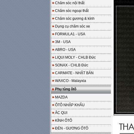
Chăm sóc nội thất
Chăm sóc ngoại thất
Chăm sóc gương & kính
Dụng cụ chăm sóc xe
FORMULA1 - USA
3M - USA
ABRO - USA
LIQUI MOLY - CHLB Đức
SONAX - CHLB Đức
CARMATE - NHẬT BẢN
WAXCO - Malayxia
Phụ tùng ôtô
MAZDA
ÔTÔ NHẬP KHẨU
ẮC QUI
KÍNH ÔTÔ
ĐÈN - GƯƠNG ÔTÔ