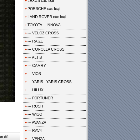
LEXUS các loại
PORSCHE các loại
LAND ROVER các loại
TOYOTA ... INNOVA
--- VELOZ CROSS
--- RAIZE
--- COROLLA CROSS
--- ALTIS
--- CAMRY
--- VIOS
--- YARIS - YARIS CROSS
--- HILUX
--- FORTUNER
--- RUSH
--- WIGO
--- AVANZA
--- RAV4
ản đồ
--- VENZA