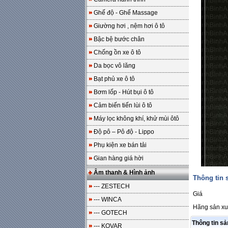
Ghế độ - Ghế Massage
Giường hơi , nệm hơi ô tô
Bậc bệ bước chân
Chống ồn xe ô tô
Da bọc vô lăng
Bạt phủ xe ô tô
Bơm lốp - Hút bụi ô tô
Cảm biến tiến lùi ô tô
Máy lọc không khí, khử mùi ôtô
Độ pô – Pô độ - Lippo
Phụ kiện xe bán tải
Gian hàng giá hời
Âm thanh & Hình ảnh
Thông tin
--- ZESTECH
Giá
--- WINCA
Hãng sản xu
--- GOTECH
Thông tin s
--- KOVAR