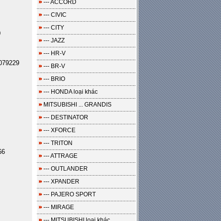
--- ACCORD
--- CIVIC
--- CITY
0
--- JAZZ
--- HR-V
079229
--- BR-V
--- BRIO
--- HONDA loại khác
MITSUBISHI ... GRANDIS
--- DESTINATOR
--- XFORCE
--- TRITON
66
--- ATTRAGE
--- OUTLANDER
--- XPANDER
--- PAJERO SPORT
--- MIRAGE
--- MITSUBISHI loại khác