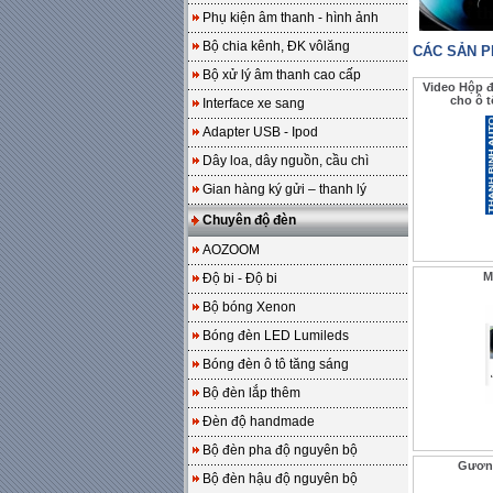
Phụ kiện âm thanh - hình ảnh
Bộ chia kênh, ĐK vôlăng
CÁC SẢN 
Bộ xử lý âm thanh cao cấp
Video Hộp 
cho ô 
Interface xe sang
Adapter USB - Ipod
Dây loa, dây nguồn, cầu chì
Gian hàng ký gửi – thanh lý
Chuyên độ đèn
AOZOOM
M
Độ bi - Độ bi
Bộ bóng Xenon
Bóng đèn LED Lumileds
Bóng đèn ô tô tăng sáng
Bộ đèn lắp thêm
Đèn độ handmade
Bộ đèn pha độ nguyên bộ
Gương
Bộ đèn hậu độ nguyên bộ