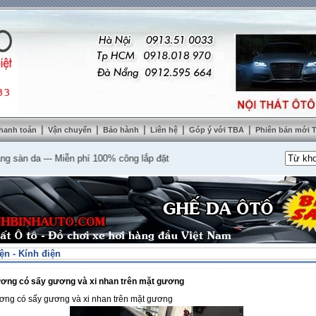
|
|
|
|
|
hanh toán
Vận chuyển
Bảo hành
Liên hệ
Góp ý với TBA
Phiên bản mới
n da
---
Miễn phí 100% công lắp đặt
n - Kính điện
ương có sấy gương và xi nhan trên mặt gương
ơng có sấy gương và xi nhan trên mặt gương