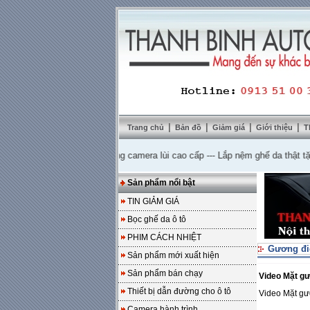
|
|
|
|
Trang chủ
Bản đồ
Giảm giá
Giới thiệu
T
giá 10%
---
Mua DVD tặng camera lùi cao cấp
---
Lắp nệm ghế da thật tặng sà
Sản phẩm nổi bật
TIN GIẢM GIÁ
Bọc ghế da ô tô
PHIM CÁCH NHIỆT
Gương điệ
Sản phẩm mới xuất hiện
Sản phẩm bán chạy
Video Mặt g
Thiết bị dẫn đường cho ô tô
Video Mặt gư
Camera hành trình