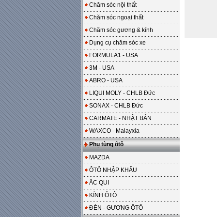
Chăm sóc nội thất
Chăm sóc ngoại thất
Chăm sóc gương & kính
Dụng cụ chăm sóc xe
FORMULA1 - USA
3M - USA
ABRO - USA
LIQUI MOLY - CHLB Đức
SONAX - CHLB Đức
CARMATE - NHẬT BẢN
WAXCO - Malayxia
Phụ tùng ôtô
MAZDA
ÔTÔ NHẬP KHẨU
ẮC QUI
KÍNH ÔTÔ
ĐÈN - GƯƠNG ÔTÔ