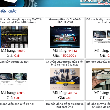
PHẨM KHÁC
đấu chốt cửa gập gương MAXCA
Gương điện tử AI ADAS
Độ mạch sấy gươn
tô xe hơi tại ThanhBinhAuto
UTOUR C3M
các loại x
Mã hàng:
Mã hàng:
Mã hàng:
45680
44843
Giá:
Giá:
Giá:
Call
4,500,000 đ
C
ạch sấy gương xe hơi
Chuyên sửa gương gập điện
Bộ lock cửa gập 
ô tô xe hơi đủ loại xe
Mã hàng:
Mã hàng:
Mã hàng:
43859
40324
Giá:
Giá:
Giá:
Call
Call
C
 gập điện cho ô tô xe hơi
Bộ báo động trộm gương xe
Bộ gập gương lê
hơi cảm ứng
tự động đa c