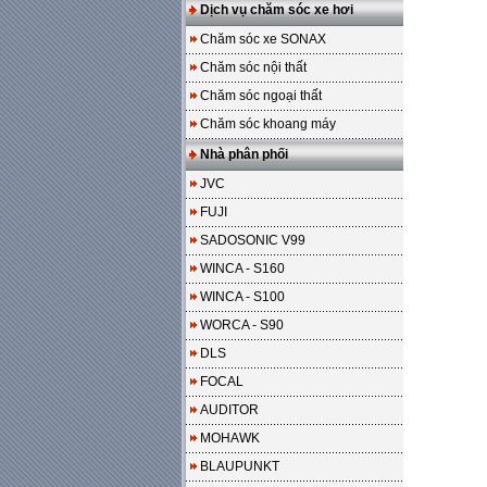
Dịch vụ chăm sóc xe hơi
Chăm sóc xe SONAX
Chăm sóc nội thất
Chăm sóc ngoại thất
Chăm sóc khoang máy
Nhà phân phối
JVC
FUJI
SADOSONIC V99
WINCA - S160
WINCA - S100
WORCA - S90
DLS
FOCAL
AUDITOR
MOHAWK
BLAUPUNKT