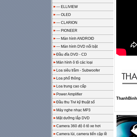
--- ELLIVIEW
--- OLED
--- CLARION
--- PIONEER
--- Màn hình ANDROID
--- Màn hình DVD nổi bật
Đầu đĩa DVD - CD
Màn hình ô tô các loại
Loa siêu trầm - Subwoofer
Loa phổ thông
Loa trung cao cấp
Power Amplifier
ThanhBinh
Đầu thu Tivi kỹ thuật số
Máy nghe nhạc MP3
Mặt dưỡng lắp DVD
Camera 360 độ ô tô xe hơi
Camera lùi, camera tiến cập lề