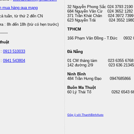
32 Nguyễn Phong Sắc 024 3793 2190
n mua hàng qua mạng
684 Nguyễn Văn Cừ 024 3652 1282
371 Trần Khát Chân 024 3972 7399
cả tuần, từ thứ 2 đến CN
623 Nguyễn Trãi 024 3552 198
 : 8h đến 18h (trừ có hẹn trước)
TPHCM
-------
166 Phạm Văn Đồng - T.Đức 0932 
thuật
 :
0913 510033
Đà Nẵng
 :
0941 543804
01 CM tháng tám
023 6355 6768
142 đường 2/9 023 636 21345
Ninh Bình
484 Trần Hưng Đạo 0947685866
Buôn Ma Thuột
60 Lý Thái Tổ
0262 6543 6
Góp ý với ThanhBinhAuto