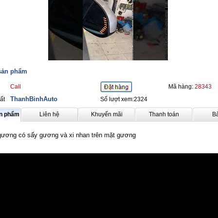
 sản phẩm
Call
Mã hàng:
28343
ThanhBinhAuto
ất
Số lượt xem:2324
ản phẩm
Liên hệ
Khuyến mãi
Thanh toán
B
gương có sấy gương và xi nhan trên mặt gương