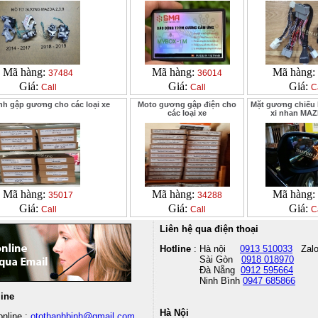
Mã hàng:
Mã hàng:
Mã hàng:
37484
36014
Giá:
Giá:
Giá:
Call
Call
C
ính gập gương cho các loại xe
Moto gương gập điện cho
Mặt gương chiếu 
các loại xe
xi nhan MA
Mã hàng:
Mã hàng:
Mã hàng:
35017
34288
Giá:
Giá:
Giá:
Call
Call
C
Liên hệ qua điện thoại
Hotline
: Hà nội
0913 510033
Zal
Sài Gòn
0918 018970
Đà Nẵng
0912 595664
Ninh Bình
0947 685866
line
Hà Nội
nline :
otothanhbinh@gmail.com