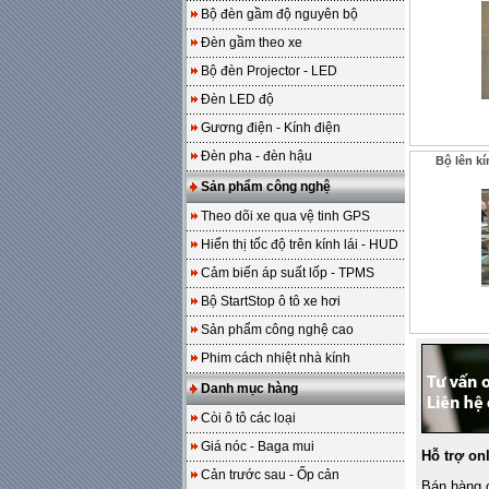
Bộ đèn gầm độ nguyên bộ
Đèn gầm theo xe
Bộ đèn Projector - LED
Đèn LED độ
Gương điện - Kính điện
Đèn pha - đèn hậu
Bộ lên k
Sản phẩm công nghệ
Theo dõi xe qua vệ tinh GPS
Hiển thị tốc độ trên kính lái - HUD
Cảm biến áp suất lốp - TPMS
Bộ StartStop ô tô xe hơi
Sản phẩm công nghệ cao
Phim cách nhiệt nhà kính
Danh mục hàng
Còi ô tô các loại
Giá nóc - Baga mui
Hỗ trợ on
Cản trước sau - Ốp cản
Bán hàng o