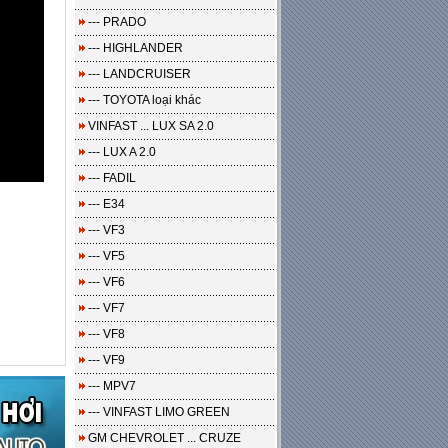
--- PRADO
--- HIGHLANDER
--- LANDCRUISER
--- TOYOTA loại khác
VINFAST ... LUX SA 2.0
--- LUX A 2.0
--- FADIL
--- E34
--- VF3
--- VF5
--- VF6
--- VF7
--- VF8
--- VF9
--- MPV7
--- VINFAST LIMO GREEN
GM CHEVROLET ... CRUZE