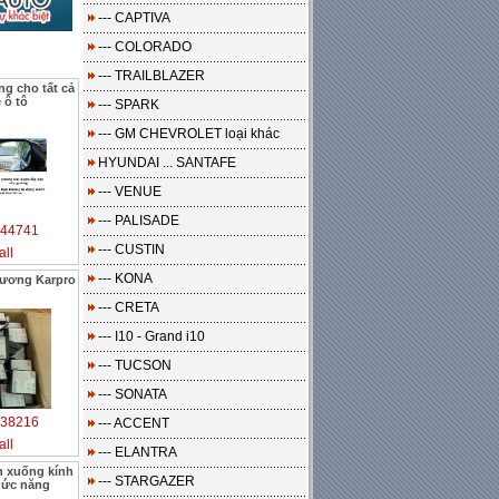
--- CAPTIVA
--- COLORADO
--- TRAILBLAZER
g cho tất cả
e ô tô
--- SPARK
--- GM CHEVROLET loại khác
HYUNDAI ... SANTAFE
--- VENUE
--- PALISADE
44741
--- CUSTIN
all
--- KONA
gương Karpro
--- CRETA
--- I10 - Grand i10
--- TUCSON
--- SONATA
38216
--- ACCENT
all
--- ELANTRA
n xuống kính
--- STARGAZER
hức năng