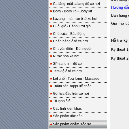
Ca lăng, mặt calang độ xe hơi
Hướng dẫ
Body - Body lip - Body kit
Bán hàng 
Lazang - mâm xe ô tô xe hơi
Giờ mở cửa
Đuôi gió - Cánh lướt gió
---------------
Chốt cửa - Báo động
Hỗ trợ kỹ 
Chắn nắng ô tô xe hơi
Chuyển điện - Đổi nguồn
Kỹ thuật 1
Nước hoa xe hơi
Kỹ thuật 2
SP trang trí - độ xe
Tem độ ô tô xe hơi
Lót ghế - Tựa lưng - Massage
Thảm sàn, tappi để chân
Gối tựa đầu trên xe hơi
Tủ lạnh ôtô
Các linh kiện khác
Sản phẩm độc đáo
Sản phẩm chăm sóc xe