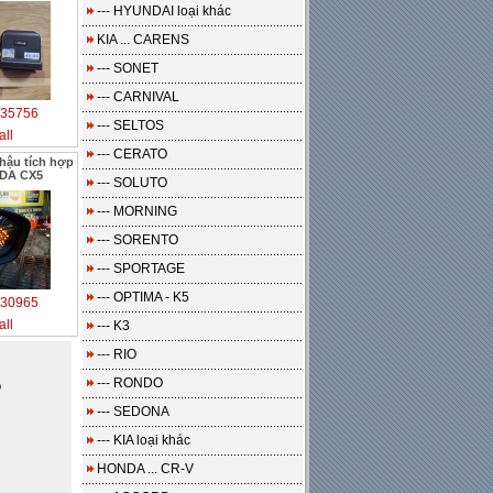
--- HYUNDAI loại khác
KIA ... CARENS
--- SONET
--- CARNIVAL
35756
--- SELTOS
all
--- CERATO
hậu tích hợp
ZDA CX5
--- SOLUTO
--- MORNING
--- SORENTO
--- SPORTAGE
--- OPTIMA - K5
30965
all
--- K3
--- RIO
--- RONDO
o
--- SEDONA
--- KIA loại khác
HONDA ... CR-V