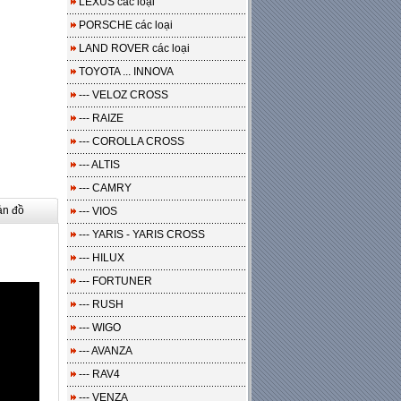
LEXUS các loại
PORSCHE các loại
LAND ROVER các loại
TOYOTA ... INNOVA
--- VELOZ CROSS
--- RAIZE
--- COROLLA CROSS
--- ALTIS
--- CAMRY
ản đồ
--- VIOS
--- YARIS - YARIS CROSS
--- HILUX
--- FORTUNER
--- RUSH
--- WIGO
--- AVANZA
--- RAV4
--- VENZA