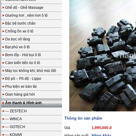
Ghế độ - Ghế Massage
Giường hơi , nệm hơi ô tô
Bậc bệ bước chân
Chống ồn xe ô tô
Da bọc vô lăng
Bạt phủ xe ô tô
Bơm lốp - Hút bụi ô tô
Cảm biến tiến lùi ô tô
Máy lọc không khí, khử mùi ôtô
Độ pô – Pô độ - Lippo
Phụ kiện xe bán tải
Gian hàng giá hời
Âm thanh & Hình ảnh
--- ZESTECH
Thông tin sản phẩm
--- WINCA
--- GOTECH
Giá
1,995,000 đ
--- KOVAR
Hãng khác
Hãng sản xuất