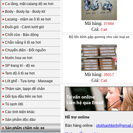
Ca lăng, mặt calang độ xe hơi
Body - Body lip - Body kit
Lazang - mâm xe ô tô xe hơi
Mã hàng:
37484
Đuôi gió - Cánh lướt gió
Giá:
Call
Chốt cửa - Báo động
Bộ lên kính gập gương cho các loại xe
Chắn nắng ô tô xe hơi
Chuyển điện - Đổi nguồn
Nước hoa xe hơi
SP trang trí - độ xe
Tem độ ô tô xe hơi
Mã hàng:
35017
Giá:
Call
Lót ghế - Tựa lưng - Massage
Thảm sàn, tappi để chân
Gối tựa đầu trên xe hơi
Tủ lạnh ôtô
Các linh kiện khác
Hỗ trợ online
Sản phẩm độc đáo
Bán hàng online :
otothanhbinh@gmail
Sản phẩm chăm sóc xe