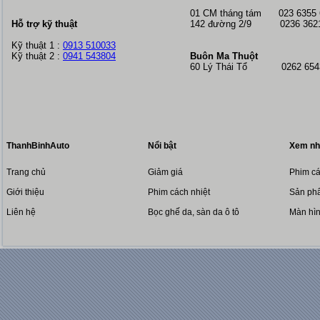
01 CM tháng tám
023 6355
Hỗ trợ kỹ thuật
142 đường 2/9 0236 362
Kỹ thuật 1 :
0913 510033
Kỹ thuật 2 :
0941 543804
Buôn Ma Thuột
60 Lý Thái Tổ 0262 6543
ThanhBinhAuto
Nổi bật
Xem nh
Trang chủ
Giảm giá
Phim cá
Giới thiệu
Phim cách nhiệt
Sản phẩ
Liên hệ
Bọc ghế da, sàn da ô tô
Màn hì