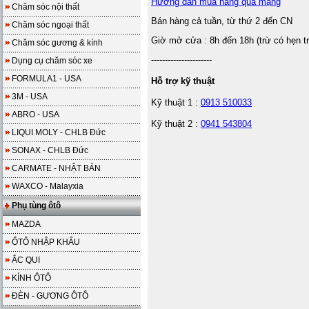
Hướng dẫn mua hàng qua mạng
Chăm sóc nội thất
Bán hàng cả tuần, từ thứ 2 đến CN
Chăm sóc ngoại thất
Giờ mở cửa : 8h đến 18h (trừ có hẹn t
Chăm sóc gương & kính
----------------------
Dụng cụ chăm sóc xe
FORMULA1 - USA
Hỗ trợ kỹ thuật
3M - USA
Kỹ thuật 1 :
0913 510033
ABRO - USA
Kỹ thuật 2 :
0941 543804
LIQUI MOLY - CHLB Đức
SONAX - CHLB Đức
CARMATE - NHẬT BẢN
WAXCO - Malayxia
Phụ tùng ôtô
MAZDA
ÔTÔ NHẬP KHẨU
ẮC QUI
KÍNH ÔTÔ
ĐÈN - GƯƠNG ÔTÔ