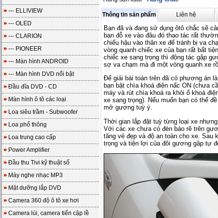
--- ELLIVIEW
Thông tin sản phẩm
Liên hệ
--- OLED
Bạn đã và đang sử dụng ôtô chắc sẽ cả
bạn đỗ xe vào đâu đó thao tác rất thườn
--- CLARION
chiếu hậu vào thân xe để tránh bị va c
--- PIONEER
vòng quanh chiếc xe của bạn rất bất tiệ
chiếc xe sang trọng thì động tác gập g
--- Màn hình ANDROID
sợ va chạm mà đi một vòng quanh xe rồi
--- Màn hình DVD nổi bật
Để giải bài toán trên đã có phương án l
bạn bật chìa khoá điện nấc ON (chưa cần
Đầu đĩa DVD - CD
máy và rút chìa khoá ra khỏi ổ khoá điệ
Màn hình ô tô các loại
xe sang trọng). Nếu muốn bạn có thể đề 
mở gương tuỳ ý.
Loa siêu trầm - Subwoofer
Thời gian lắp đặt tuỳ từng loại xe như
Loa phổ thông
Với các xe chưa có đèn báo rẽ trên gươ
tăng vẻ đẹp và độ an toàn cho xe. Sau
Loa trung cao cấp
trọng và tiện lợi của đôi gương gập tự đ
Power Amplifier
Đầu thu Tivi kỹ thuật số
Máy nghe nhạc MP3
Mặt dưỡng lắp DVD
Camera 360 độ ô tô xe hơi
Camera lùi, camera tiến cập lề