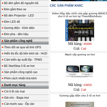
Bộ đèn gầm độ nguyên bộ
CÁC SẢN PHẨM KHÁC
Đèn gầm theo xe
Video Hộp đấu chốt cửa gập gương MAXC
Bộ đèn Projector - LED
cho ô tô xe hơi tại ThanhBinhAuto
Đèn LED độ
Gương điện - Kính điện
Đèn pha - đèn hậu
Sản phẩm công nghệ
Mã hàng:
45680
Theo dõi xe qua vệ tinh GPS
Giá:
Call
Hiển thị tốc độ trên kính lái - HUD
Mạch sấy gương xe hơi
Cảm biến áp suất lốp - TPMS
Bộ StartStop ô tô xe hơi
Sản phẩm công nghệ cao
Phim cách nhiệt nhà kính
Mã hàng:
Danh mục hàng
43859
Giá:
Call
Còi ô tô các loại
Gương gập điện cho ô tô xe hơi
Giá nóc - Baga mui
Cản trước sau - Ốp cản