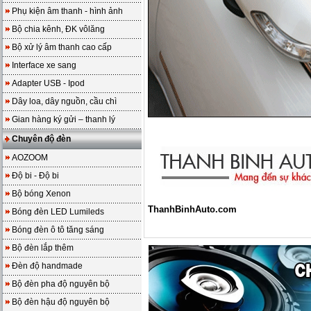
Phụ kiện âm thanh - hình ảnh
Bộ chia kênh, ĐK vôlăng
Bộ xử lý âm thanh cao cấp
Interface xe sang
Adapter USB - Ipod
Dây loa, dây nguồn, cầu chì
Gian hàng ký gửi – thanh lý
Chuyên độ đèn
AOZOOM
Độ bi - Độ bi
Bộ bóng Xenon
ThanhBinhAuto.com
Bóng đèn LED Lumileds
Bóng đèn ô tô tăng sáng
Bộ đèn lắp thêm
Đèn độ handmade
Bộ đèn pha độ nguyên bộ
Bộ đèn hậu độ nguyên bộ