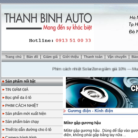
|
|
|
|
|
|
Trang chủ
Bản đồ
Giảm giá
Giới thiệu
Thanh toán
Vận chuyển
Bảo
Phim cách nhiệt SolarZone giảm giá 10%
---
Mua DVD 
Sản phẩm nổi bật
TIN GIẢM GIÁ
Bọc ghế da ô tô
PHIM CÁCH NHIỆT
Gương điện - Kính điện
Sản phẩm mới xuất hiện
Sản phẩm bán chạy
Môtơ gập gương hậu
Thiết bị dẫn đường cho ô tô
Môtơ gập gương hậu . Dùng để lắp vào gươ
điện, không phải gập bằng tay nữa ...
Camera hành trình