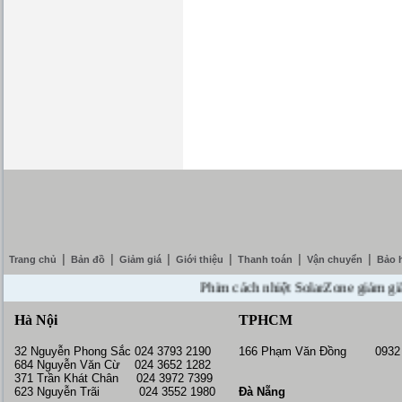
|
|
|
|
|
|
Trang chủ
Bản đồ
Giảm giá
Giới thiệu
Thanh toán
Vận chuyển
Bảo 
Phim cách nhiệt SolarZone giảm giá 10% 
Hà Nội
TPHCM
32 Nguyễn Phong Sắc 024 3793 2190
166 Phạm Văn Đồng 0932 
684 Nguyễn Văn Cừ 024 3652 1282
371 Trần Khát Chân 024 3972 7399
623 Nguyễn Trãi 024 3552 1980
Đà Nẵng